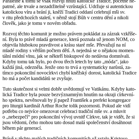
Pa­ra­lel­ně k tomu se však roz­ví­jí hnutí ka­to­lic­ké Tra­di­ce, po­čet­ně ne­
pa­tr­né, ale tr­va­le a ne­za­dr­ži­tel­ně vzrůs­ta­jí­cí. Udr­žu­je si au­ten­tic­kou
ka­to­lic­kou víru a brání ji, kněží Tra­di­ci od­da­ní ce­le­bru­jí mši sv.
v ritu před­cho­zích sta­le­tí, v němž stojí Bůh v cen­t­ru dění a ni­ko­li
člo­věk, jako je tomu v novém ob­řa­du.
Roz­voj těch­to ko­mu­nit je možno prá­vem po­klá­dat za zá­zrak vzkří­še­
ní. Byla to právě mladá ge­ne­ra­ce, která po­zna­la už jenom NOM, co
ob­je­vi­la hlu­bo­kou prav­di­vost a krásu staré mše. Pře­va­žu­jí na ní
mladé ro­di­ny s vět­ším po­čtem dětí. A ne­jed­ná se o ně­ja­kou mo­men­
tál­ní módní vlnu, jak se ně­kte­ří bis­ku­po­vé do ne­dáv­na do­mní­va­li.
Kdyby tomu tak bylo, po dvou třech le­tech by tato „móda“, jako
každá jiná, ode­zně­la. Jenže ono to trvá a sys­te­ma­tic­ky na­růs­tá, za­
tím­co po­kon­cil­ní no­vo­církvi chybí kněž­ský do­rost, ka­to­lic­ká Tra­di­ce
ho má a počet kan­di­dá­tů se zvy­šu­je.
Tuto sku­teč­nost si velmi dobře uvě­do­mu­jí ve Va­ti­ká­nu. Kdyby ka­to­
lic­ká Tra­di­ce byla pouze bez­vý­znam­ným hnu­tím na okra­ji cír­kev­ní­
ho spek­tra, ne­vě­no­va­li by jí papež Fran­ti­šek a pre­fekt kon­gre­ga­ce
pro li­tur­gii kar­di­nál Arthur Roche tolik po­zor­nos­ti. Pokud ale vidí
po­tře­bu co nej­ví­ce ome­zo­vat ce­le­bra­ci tra­dič­ní mše sv. a mlu­vit
o „ne­bez­pe­čí“ pro po­kon­cil­ní vývoj uvnitř Církve, tak je vidět, že si
jsou vě­do­mi, čeho mohou tato dosud malá spo­le­čen­ství do­sáh­nout
během pár ge­ne­ra­cí.
Právě v těch­to ma­lých tra­dič­ních ko­mu­ni­tách už vsta­lo Kris­to­vo