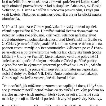
los­ti ne­če­li­li. Pouze men­ši­no­vá cír­kev­ní spo­le­čen­ství kolem sta­teč­
ných obrán­ců pra­vo­věr­nos­ti z řad bis­ku­pů sv. Atha­na­sia, sv. Basi­la
Ve­li­ké­ho, sv. Hi­la­ria a dal­ších si ucho­va­la pra­vou víru, i když jim
vzali kos­te­ly. Na­ko­nec ari­a­nis­mus ode­zněl a pravá ka­to­lic­ká nauka
tri­um­fo­va­la.
V 10. a 11. stol. zase Cír­kev pro­ží­va­la ob­rov­ský mrav­ní úpa­dek
včet­ně pa­pež­ské­ho Říma. Ha­miž­ná ital­ská šlech­ta do­sa­zo­va­la na
sto­lec sv. Petra své pří­buz­né, kteří vedli vět­ši­nou neřest­ný život
a upřed­nostňovali po­han­ské slav­nos­ti před křes­ťan­ský­mi. Zdálo se,
že Cír­kev je mrtvá. Jenže pa­ra­lel­ně k to­mu­to stavu se ti­chou a ne­ná­
pad­nou ces­tou roz­ví­je­lo v be­ne­dik­tin­ských kláš­te­rech po celé Ev­ro­
pě as­ke­tic­ké a po pravé re­for­mě vo­la­jí­cí tzv. clunyj­ské hnutí (podle
kláš­te­ra v Cluny ve Fran­cii), které na­ko­nec ve druhé po­lo­vi­ně 11.
sto­le­tí se stalo po­čet­ně sil­ným a zís­ka­lo v Církvi pa­t­řič­né po­zi­ce.
Z jeho řad vze­šli vý­znam­ní re­form­ní pa­pe­žo­vé sv. Lev IX., Ště­pán
IX., Ale­xan­der II. a pře­de­vším nej­vět­ší re­for­má­tor na pa­pež­ském
stol­ci té doby sv. Řehoř VII. Díky těmto osob­nos­tem se na­ko­nec
Cír­kev opět za­skvě­la ve své plné du­chov­ní kráse.
Tento scé­nář, jak mů­že­me po­zo­ro­vat, se naplňuje i dnes, i když si­tu­
a­ce je mno­hem horší, neboť máme co do či­ně­ní s vel­kým po­čtem hi­
e­rar­chů na nej­vyš­ších mís­tech, kteří vůbec ne­vě­ří a úmy­sl­ně sys­te­
ma­tic­ky pra­cu­jí na li­kvi­da­ci po­sled­ních zbyt­ků pravé víry Kris­to­vy.