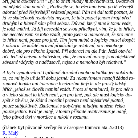
Sri, pane dok­to­re Sri!“ Byl to onen mladý muž-re­la­ti­vis­ta. Uka­zo­val
mi ně­ja­ký stoh pa­pí­rů. „Po­dí­vej­te se, to všech­no jsem po té vče­rej­ší
ado­ra­ci před Nej­svě­těj­ší svá­tos­tí po­psal. Pán mi dal totiž po­znat, že
já ve sku­teč­nos­ti re­la­ti­vis­ta nejsem, že tuto po­zi­ci jenom hraji před
dru­hý­mi a hlav­ně sám před sebou. Důvod, který mne k tomu vede,
je totiž vnitř­ní. Já žiji ne­se­zdán se svou pří­tel­ky­ní, vím, že je to hřích,
ale ne­chtěl jsem se toho vzdát, proto jsem si na­mlou­val, že pro mne
to hřích není, pouze pro jiné. Tím jsem nutně a lo­gic­ky musel do­spět
k ná­zo­ru, že každé mrav­ní při­ká­zá­ní je re­la­tiv­ní, pro ně­ko­ho je
dobré, ale pro ně­ko­ho špat­né. Při ado­ra­ci mi ale Pán Ježíš ote­vřel
oči, teď už nejsem re­la­ti­vis­tou, vím, že mrav­ní normy jsou ob­jek­tiv­ně
zá­vaz­né vždyc­ky a nad­ča­so­vě, nejsou a ne­mo­hou být re­la­tiv­ní.“
A bylo vy­ma­lo­vá­no! Upřím­né do­zná­ní onoho mla­dí­ka jen do­ká­za­lo
to, co mi bylo už delší dobu jasné: Za re­la­ti­vis­mem ne­sto­jí žádná ro­
zu­mo­vá lo­gi­ka ani to­le­ran­ce k ná­zo­rům ji­ných, ale pros­tý lid­ský
hřích, jehož se člo­věk ne­mí­ní vzdát. Proto si na­mlou­vá, že pro něho
a v jeho si­tu­a­ci to hřích není, jen pro jiné, pak ale musí lo­gic­ky do­
spět k zá­vě­ru, že žádná mo­rál­ní prav­da není ob­jek­tiv­ně plat­ná,
pouze sub­jek­tiv­ně. Zku­še­nost s do­tyč­ným mla­dým mužem řekla
pouze jedno: Král je nahý, v tomto pří­pa­dě re­la­ti­vis­mus je nahý,
jeho původ tkví v mo­rál­ce a ni­ko­li v ro­zu­mu.
(článek byl původně zveřejněn v časopise Immaculata 2/2013)
R. Malý