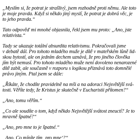
„Mys­lím si, že po­trat je straš­li­vý, jsem roz­hod­ně proti němu. Ale toto
je moje prav­da. Když si někdo jiný myslí, že po­trat je dobrá věc, je
to jeho prav­da.“
Tato od­po­věď mi mnohé ob­jas­ni­la, řekl jsem mu proto: „Ano, jste
re­la­ti­vis­ta.“
Tady se uka­zu­je to­tál­ní ab­sur­di­ta re­la­ti­vis­mu. Po­kra­čo­va­li jsme
v de­ba­tě dál. Pro to­ho­to mla­dé­ho muže je dítě v ma­teř­ském lůně lid­
skou by­tos­tí, ale on jed­ním de­chem uzná­vá, že pro ji­né­ho člo­vě­ka
jím být ne­mu­sí. Pro to­ho­to mla­dé­ho muže není do­vo­le­no ne­na­ro­ze­né
dítě zabít, ale sou­čas­ně v roz­po­ru s lo­gi­kou při­zná­vá toto do­mně­lé
právo jiným. Ptal jsem se dále:
„Ří­ká­te, že cho­dí­te pra­vi­del­ně na mši a na ado­ra­ci Nej­svě­těj­ší svá­
tos­ti. Vě­ří­te tedy, že Kris­tus je sku­teč­ně v Eu­cha­ris­tii pří­to­men?“
„Ano, tomu věřím.“
„Co ale sou­dí­te o tom, když někdo Nej­svě­těj­ší svá­tost zne­u­ctí? Je to
mrav­ně špat­né?“
„Ano, pro mne to je špat­né.“
„Ano. Co mí­ní­te tím ‚pro mne‘?“