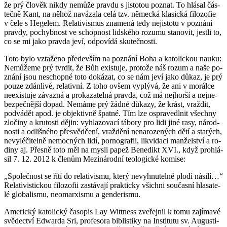
že prý člo­věk nikdy ne­mů­že prav­du s jis­to­tou po­znat. To hlá­sal čás­
teč­ně Kant, na něhož na­vá­za­la celá tzv. ně­mec­ká kla­sic­ká fi­lo­zo­fie
v čele s He­ge­lem. Re­la­ti­vis­mus zna­me­ná tedy ne­jis­to­tu v po­zná­ní
prav­dy, po­chyb­nost ve schop­nost lid­ské­ho ro­zu­mu sta­no­vit, jest­li to,
co se mi jako prav­da jeví, od­po­ví­dá sku­teč­nos­ti.
Toto bylo vzta­že­no pře­de­vším na po­zná­ní Boha a ka­to­lic­kou nauku:
Ne­mů­že­me prý tvr­dit, že Bůh exis­tu­je, pro­to­že náš rozum a naše po­
zná­ní jsou ne­schop­né toto do­ká­zat, co se nám jeví jako důkaz, je prý
pouze zdán­li­vé, re­la­tiv­ní. Z toho ovšem vy­plý­vá, že ani v mo­rál­ce
ne­e­xis­tu­je zá­vazná a pro­ka­za­tel­ná prav­da, což má nej­hor­ší a nej­ne­
bez­peč­něj­ší dopad. Ne­má­me prý žádné dů­ka­zy, že krást, vraž­dit,
pod­vá­dět apod. je ob­jek­tiv­ně špat­né. Tím lze ospra­ve­dl­nit všech­ny
zlo­či­ny a kru­tos­ti dějin: vy­hla­zo­va­cí tá­bo­ry pro lidi jiné rasy, ná­rod­
nos­ti a od­liš­né­ho pře­svěd­če­ní, vraž­dě­ní ne­na­ro­ze­ných dětí a sta­rých,
ne­vy­lé­či­tel­ně ne­moc­ných lidí, por­no­gra­fii, li­kvi­da­ci man­žel­ství a ro­
di­ny aj. Přes­ně toto měl na mysli papež Be­ne­dikt XVI., když pro­hlá­
sil 7. 12. 2012 k čle­nům Me­zi­ná­rod­ní te­o­lo­gic­ké ko­mi­se:
„Spo­leč­nost se řítí do re­la­ti­vis­mu, který ne­vy­hnu­tel­ně plodí ná­si­lí…“
Re­la­ti­vis­tic­kou fi­lo­zo­fii za­stá­va­jí prak­tic­ky všich­ni sou­čas­ní hla­sa­te­
lé glo­ba­lis­mu, ne­o­mar­xis­mu a gen­de­ris­mu.
Ame­ric­ký ka­to­lic­ký ča­so­pis Lay Witt­ness zve­řej­nil k tomu za­jí­ma­vé
svě­dec­tví Ed­war­da Sri, pro­fe­so­ra bib­lis­ti­ky na In­sti­tu­tu sv. Au­gusti­