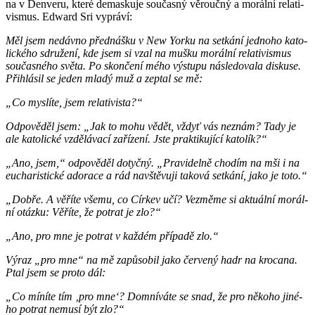
na v De­n­ve­ru, které de­mas­ku­je sou­čas­ný vě­rouč­ný a mo­rál­ní re­la­ti­
vis­mus. Ed­ward Sri vy­prá­ví:
Měl jsem ne­dáv­no před­náš­ku v New Yorku na se­tká­ní jed­no­ho ka­to­
lic­ké­ho sdru­že­ní, kde jsem si vzal na mušku mo­rál­ní re­la­ti­vis­mus
sou­čas­né­ho světa. Po skon­če­ní mého vý­stu­pu ná­sle­do­va­la dis­ku­se.
Při­hlá­sil se jeden mladý muž a ze­ptal se mě:
„Co mys­lí­te, jsem re­la­ti­vis­ta?“
Od­po­vě­děl jsem: „Jak to mohu vědět, vždyť vás ne­znám? Tady je
ale ka­to­lic­ké vzdě­lá­va­cí za­ří­ze­ní. Jste prak­ti­ku­jí­cí ka­to­lík?“
„Ano, jsem,“ od­po­vě­děl do­tyč­ný. „Pra­vi­del­ně cho­dím na mši i na
eu­cha­ris­tic­ké ado­ra­ce a rád na­vště­vu­ji ta­ko­vá se­tká­ní, jako je toto.“
„Dobře. A vě­ří­te všemu, co Cír­kev učí? Vez­mě­me si ak­tu­ál­ní mo­rál­
ní otáz­ku: Vě­ří­te, že po­trat je zlo?“
„Ano, pro mne je po­trat v kaž­dém pří­pa­dě zlo.“
Výraz „pro mne“ na mě za­pů­so­bil jako čer­ve­ný hadr na kro­ca­na.
Ptal jsem se proto dál:
„Co mí­ní­te tím ‚pro mne‘? Do­mní­vá­te se snad, že pro ně­ko­ho ji­né­
ho po­trat ne­mu­sí být zlo?“