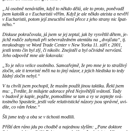
„Já osob­ně ne­ná­vi­dím, když to někdo dělá, ale to proto, po­ně­vadž
jsem ka­to­lík a v Eu­cha­ris­tii věřím. Když je ale někdo ate­is­ta a ne­vě­ří
v Eu­cha­ris­tii, potom její zne­u­ctě­ní není přece z jeho stra­ny nic špat­
né­ho.“
Dis­ku­se po­kra­čo­va­la, já jsem se jej ze­ptal, jak by vy­svět­lil dětem, je­
jichž ro­di­če za­hy­nu­li při se­be­vra­žed­ném aten­tá­tu na „dvoj­ča­ta“, tj.
mra­kodra­py ve Word Trade Cen­ter v New Yorku 11. září r. 2001,
jest­li tento čin byl zlý, či ni­ko­liv. Zne­jis­těl a byl oči­vid­ně nervózní.
Jeho od­po­věď mne ale šo­ko­va­la:
„To je něco ve­li­ce osob­ní­ho. Sa­mo­zřej­mě, že pro mne je to straš­li­vý
zlo­čin, ale ti te­ro­ris­té měli na to jiný názor, z je­jich hle­dis­ka to tedy
žádný zlo­čin nebyl.“
V tu chví­li jsem po­cho­pil, že musím po­u­žít jinou tak­ti­ku. Řekl jsem
mu: „Tvr­dí­te, že mi­lu­je­te ado­ra­ce před Nej­svě­těj­ší svá­tos­tí. Tady
v bu­do­vě je kaple, pojď­te, po­mod­lí­me se tam a vy se ze­ptej­te svá­
tost­né­ho Spa­si­te­le, jest­li vaše re­la­ti­vis­tic­ké ná­zo­ry jsou správ­né, uvi­
dí­te, co vám řekne.“
Šli jsme tedy a oba se v ti­chos­ti mod­li­li.
Příští den ráno jdu po chod­bě a na­jed­nou sly­ším: „Pane dok­to­re