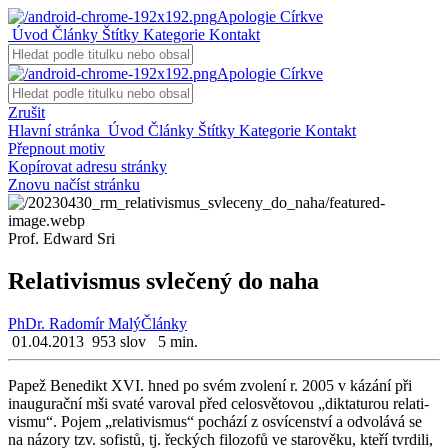
Apologie Církve
Úvod
Články
Štítky
Kategorie
Kontakt
Apologie Církve
Zrušit
Hlavní stránka
Úvod
Články
Štítky
Kategorie
Kontakt
Přepnout motiv
Kopírovat adresu stránky
Znovu načíst stránku
Prof. Edward Sri
Relativismus svlečený do naha
PhDr. Radomír Malý
Články
01.04.2013
953 slov
5 min.
Papež Be­ne­dikt XVI. hned po svém zvo­le­ní r. 2005 v ká­zá­ní při
inau­gu­rač­ní mši svaté va­ro­val před ce­lo­svě­to­vou „dik­ta­tu­rou re­la­ti­
vis­mu“. Pojem „re­la­ti­vis­mus“ po­chá­zí z osví­cen­ství a od­vo­lá­vá se
na ná­zo­ry tzv. so­fis­tů, tj. řec­kých fi­lo­zo­fů ve sta­ro­vě­ku, kteří tvr­di­li,