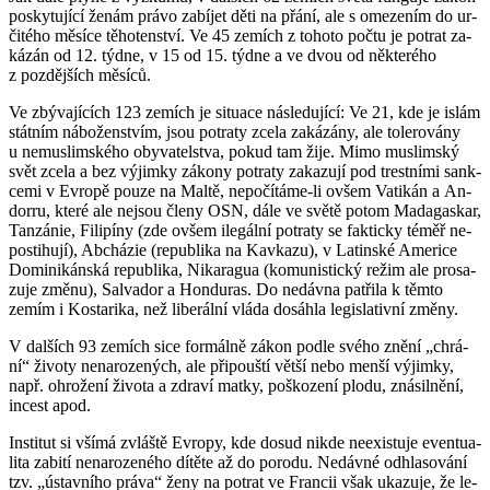
po­sky­tu­jí­cí ženám právo za­bí­jet děti na přání, ale s ome­ze­ním do ur­
či­té­ho mě­sí­ce tě­ho­ten­ství. Ve 45 ze­mích z to­ho­to počtu je po­trat za­
ká­zán od 12. týdne, v 15 od 15. týdne a ve dvou od ně­kte­ré­ho
z poz­děj­ších mě­sí­ců.
Ve zbý­va­jí­cích 123 ze­mích je si­tu­a­ce ná­sle­du­jí­cí: Ve 21, kde je islám
stát­ním ná­bo­žen­stvím, jsou po­tra­ty zcela za­ká­zá­ny, ale to­le­ro­vá­ny
u ne­mus­lim­ské­ho oby­va­tel­stva, pokud tam žije. Mimo mus­lim­ský
svět zcela a bez vý­jim­ky zá­ko­ny po­tra­ty za­ka­zu­jí pod trest­ní­mi sank­
ce­mi v Ev­ro­pě pouze na Maltě, ne­po­čí­tá­me-li ovšem Va­ti­kán a An­
dor­ru, které ale nejsou členy OSN, dále ve světě potom Ma­da­gaskar,
Tan­zá­nie, Fi­li­pí­ny (zde ovšem ile­gál­ní po­tra­ty se fak­tic­ky téměř ne­
po­sti­hu­jí), Ab­chá­zie (re­pub­li­ka na Kav­ka­zu), v La­tin­ské Ame­ri­ce
Do­mi­ni­kán­ská re­pub­li­ka, Ni­ka­ra­gua (ko­mu­nis­tic­ký režim ale pro­sa­
zu­je změnu), Sal­va­dor a Hondu­ras. Do ne­dáv­na pa­t­ři­la k těmto
zemím i Kosta­ri­ka, než li­be­rál­ní vláda do­sáh­la le­gisla­tiv­ní změny.
V dal­ších 93 ze­mích sice for­mál­ně zákon podle svého znění „chrá­
ní“ ži­vo­ty ne­na­ro­ze­ných, ale při­pouš­tí větší nebo menší vý­jim­ky,
např. ohro­že­ní ži­vo­ta a zdra­ví matky, po­ško­ze­ní plodu, zná­sil­ně­ní,
in­cest apod.
In­sti­tut si všímá zvláš­tě Ev­ro­py, kde dosud nikde ne­e­xis­tu­je even­tu­a­
li­ta za­bi­tí ne­na­ro­ze­né­ho dí­tě­te až do po­ro­du. Ne­dáv­né od­hla­so­vá­ní
tzv. „ústav­ní­ho práva“ ženy na po­trat ve Fran­cii však uka­zu­je, že le­