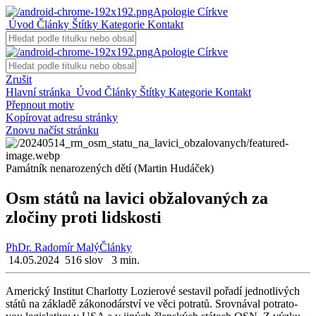
Apologie Církve
Úvod
Články
Štítky
Kategorie
Kontakt
Apologie Církve
Zrušit
Hlavní stránka
Úvod
Články
Štítky
Kategorie
Kontakt
Přepnout motiv
Kopírovat adresu stránky
Znovu načíst stránku
Památník nenarozených dětí (Martin Hudáček)
Osm států na lavici obžalovaných za
zločiny proti lidskosti
PhDr. Radomír Malý
Články
14.05.2024
516 slov
3 min.
Ame­ric­ký In­sti­tut Char­lot­ty Lo­zie­ro­vé se­sta­vil po­řa­dí jed­not­li­vých
států na zá­kla­dě zá­ko­no­dár­ství ve věci po­tra­tů. Srov­ná­val po­tra­to­