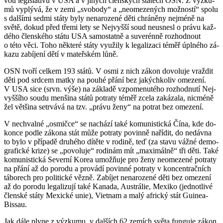
vou le­gisla­ti­vu v USA a v ji­ných člen­ských stá­tech OSN. Z vý­zku­
mů vy­plý­vá, že v zemi „svo­bo­dy“ a „ne­o­me­ze­ných mož­nos­tí“ spolu
s dal­ší­mi sedmi státy byly ne­na­ro­ze­né děti chrá­ně­ny nejmé­ně na
světě, dokud před třemi lety se Nej­vyš­ší soud ne­u­sne­sl o právu kaž­
dé­ho člen­ské­ho státu USA sa­mo­stat­ně a su­ve­rén­ně roz­hod­nout
o této věci. Toho ně­kte­ré státy vy­u­ži­ly k le­ga­li­za­ci téměř úpl­né­ho zá­
ka­zu za­bí­je­ní dětí v ma­teř­ském lůně.
OSN tvoří cel­kem 193 států. V osmi z nich zákon do­vo­lu­je vraž­dit
děti pod srd­cem matky na pouhé přání bez ja­kých­ko­liv ome­ze­ní.
V USA sice (srvn. výše) na zá­kla­dě vzpo­me­nu­té­ho roz­hod­nu­tí Nej­
vyš­ší­ho soudu men­ši­na států po­tra­ty téměř zcela za­ká­za­la, nicmé­ně
žel vět­ši­na se­tr­vá­vá na tzv. „právu ženy“ na po­trat bez ome­ze­ní.
V ne­chval­né „os­mič­ce“ se na­chá­zí také ko­mu­nis­tic­ká Čína, kde do­
kon­ce podle zá­ko­na stát může po­tra­ty po­vin­ně na­ří­dit, do ne­dáv­na
to bylo v pří­pa­dě dru­hé­ho dí­tě­te v ro­di­ně, teď (za stavu vážné de­mo­
gra­fic­ké krize) se „po­vo­lu­je“ ro­di­nám mít „ma­xi­mál­ně“ tři děti. Také
ko­mu­nis­tic­ká Se­ver­ní Korea umožňuje pro ženy ne­o­me­ze­né po­tra­ty
na přání až do po­ro­du a pro­vá­dí po­vin­né po­tra­ty v kon­cen­t­rač­ních
tá­bo­rech pro po­li­tic­ké vězně. Za­bí­jet ne­na­ro­ze­né děti bez ome­ze­ní
až do po­ro­du le­ga­li­zu­jí také Ka­na­da, Aus­trá­lie, Me­xi­ko (jed­not­li­vé
člen­ské státy Me­xic­ké unie), Viet­nam a malý af­ric­ký stát Gui­nea-
Bis­sau.
Jak dále plyne z vý­zku­mu, v dal­ších 62 ze­mích světa fun­gu­je zákon