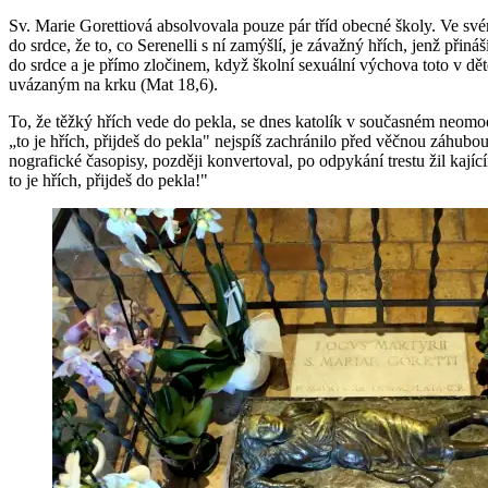
Sv. Marie Go­ret­ti­o­vá ab­sol­vo­va­la pouze pár tříd obec­né školy. Ve sv
do srdce, že to, co Se­re­nel­li s ní za­mýš­lí, je zá­važ­ný hřích, jenž při
do srdce a je přímo zlo­či­nem, když škol­ní se­xu­ál­ní vý­cho­va toto v dě
uvá­za­ným na krku (Mat 18,6).
To, že těžký hřích vede do pekla, se dnes ka­to­lík v sou­čas­ném ne­o­mo­der
„to je hřích, při­jdeš do pekla" nej­spíš za­chrá­ni­lo před věč­nou zá­hu­bou j
no­gra­fic­ké ča­so­pi­sy, poz­dě­ji kon­ver­to­val, po od­py­ká­ní tres­tu žil 
to je hřích, při­jdeš do pekla!"