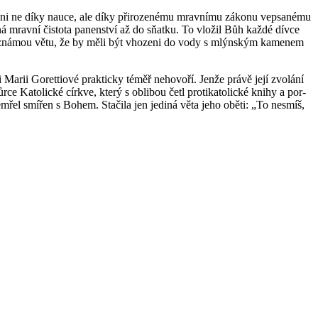
 ani ne díky nauce, ale díky při­ro­ze­né­mu mrav­ní­mu zá­ko­nu ve­psa­né­mu
e­ná mrav­ní čis­to­ta pa­nen­ství až do sňatku. To vlo­žil Bůh každé dívce
lá­sil zná­mou větu, že by měli být vho­ze­ni do vody s mlýn­ským ka­me­nem
rii Go­ret­ti­o­vé prak­tic­ky téměř ne­ho­vo­ří. Jenže právě její zvo­lá­ní
ce Ka­to­lic­ké církve, který s ob­li­bou četl pro­ti­ka­to­lic­ké knihy a por­
a ze­mřel smí­řen s Bohem. Sta­či­la jen je­di­ná věta jeho oběti: „To ne­smíš,