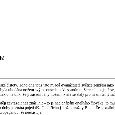
h!
ské čis­to­ty. Toho dne totiž tato mladá dva­nác­ti­le­tá svě­ti­ce ze­mře­la jako 
yla ubo­dá­na nožem svým sou­se­dem Alessan­drem Se­re­nel­lim, jenž se ji po­k
klo na­to­lik, že jí za­sa­dil rány nožem, které se staly pro ni smr­tel­ný­mi.
a­dě­ji za­vraž­dit než zná­sil­nit – to je nad chá­pá­ní dneš­ní­ho člo­vě­ka, 
o doby je ztrá­ta po­je­tí těž­ké­ho hří­chu ja­kož­to uráž­ky Boha. Že se­xu­ál­n
ro­pa­gan­du, že ne­e­xis­tu­je.