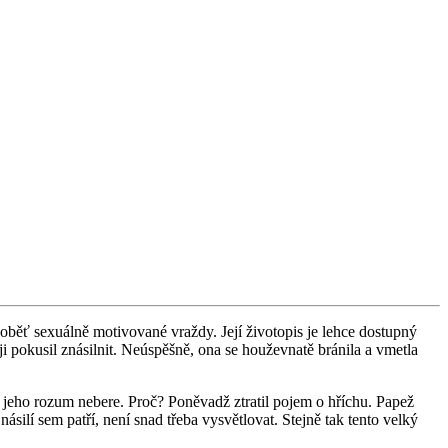
oběť se­xu­ál­ně mo­ti­vo­va­né vraž­dy. Její ži­vo­to­pis je lehce do­stup­ný
u­sil zná­sil­nit. Ne­ú­spěš­ně, ona se hou­žev­na­tě brá­ni­la a vmet­la
to mu jeho rozum ne­be­re. Proč? Po­ně­vadž ztra­til pojem o hří­chu. Papež
í ná­si­lí sem patří, není snad třeba vy­svět­lo­vat. Stej­ně tak tento velký