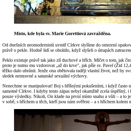
Místo, kde byla sv. Marie Go­ret­ti­o­vá za­vraž­dě­na.
Od dneš­ních ne­o­mo­der­nis­tů uvnitř Církve sly­ší­me do omr­ze­ní opa­ko­
právě o pekle. Hodně lidí se ob­rá­ti­lo, když sly­še­li o útra­pách za­tra­cen
Peklo exis­tu­je právě tak jako zlí du­cho­vé a hřích. Mlčet o tom, jak činí s
proto je nutno mu vzdo­ro­vat „až do krve", jak píše sv. Pavel (Žid 12,4). S
těžko dalo ubrá­nit. Jenže ona obě­to­va­la ra­dě­ji vlast­ní život, než by svo­
sle­dek ne­mrav­né a sa­tan­ské se­xu­ál­ní vý­cho­vy.
Ne­nech­me se ma­ni­pu­lo­vat! Boj s hříš­ný­mi po­ku­še­ní­mi, i když často nen
sa­mot­né Církve. I kdyby tento zápas nebyl oka­mži­tě zcela úspěš­ný, i k
pouze vý­sled­ky. Ni­ko­li, On klade na první místo snahu a vůli – a to je p
v sobě, s hří­chem u těch, kteří jsou nám svě­ře­ni – a s hří­chem kolem nás. 