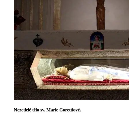
Ne­zetle­lé tělo sv. Marie Go­ret­ti­o­vé.