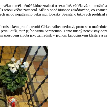
ém věku ne­mě­la téměř žádné zna­los­ti o se­xu­a­li­tě, vě­dě­la však – možná
­ná­ší s sebou věčné za­tra­ce­ní. Měla v sobě hlu­bo­ce zakódo­vá­no, co zna­m
­tech už od nej­út­lej­ší­ho věku ničí. Bož­ský Spa­si­tel o ta­ko­vých pro­h
­nis­tic­kém prou­du uvnitř Církve vůbec ne­do­zví, proto se o mu­čed­ni­ci Ma
ednu duši, totiž je­jí­ho vraha Se­re­nel­li­ho. Tento mladý ne­ná­vist­ný od­půr­
ka­jí­cím způ­so­bem ži­vo­ta jako za­hrad­ník v jed­nom ka­pu­cín­ském kláš­te­ře 