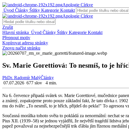
Apologie Církve
Úvod
Články
Štítky
Kategorie
Kontakt
Apologie Církve
Zrušit
Hlavní stránka
Úvod
Články
Štítky
Kategorie
Kontakt
Přepnout motiv
Kopírovat adresu stránky
Znovu načíst stránku
Sv. Marie Gorettiová: To nesmíš, to je hříc
PhDr. Radomír Malý
Články
07.07.2026
677 slov
4 min.
Na 6. čer­ven­ce při­pa­dá svá­tek sv. Marie Go­ret­ti­o­vé, mu­čed­ni­ce pa­nen­
a známý, zo­pa­ku­je­me proto pouze zá­klad­ní fakt, že tato dívka r. 1902 b
mu do tváře: „To ne­smíš, to je hřích, při­jdeš do pekla!" To agre­so­ra vzte
Sou­čas­ná mo­rál­ka to­ho­to světa to po­klá­dá za ne­nor­mál­ní: ne­chat se r
Pius XII. (1939–58) se jed­nou vy­já­d­řil, že nej­vět­ší tragé­dií lid­stva jeh
papež po­va­žo­val za nej­ne­bez­peč­něj­ší trik ďábla jím ří­ze­nou me­di­ál­ní p