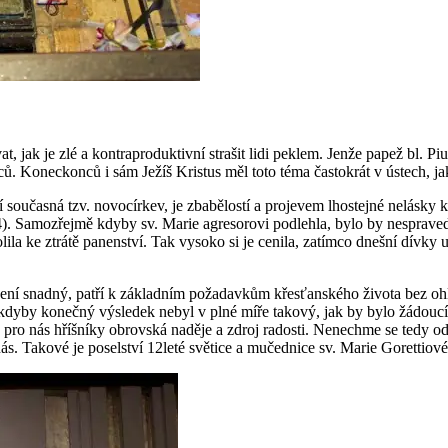
vat, jak je zlé a kon­tra­pro­duk­tiv­ní stra­šit lidi peklem. Jenže papež bl. 
­ců. Ko­nec­kon­ců i sám Ježíš Kris­tus měl toto téma čas­to­krát v ús­tech, jak 
ou­čas­ná tzv. no­vo­cír­kev, je zba­bě­los­tí a pro­je­vem lhos­tej­né ne­lás­k
a­mo­zřej­mě kdyby sv. Marie agre­so­ro­vi pod­leh­la, bylo by ne­spra­ved­li­
li­la ke ztrá­tě pa­nen­ství. Tak vy­so­ko si je ce­ni­la, za­tím­co dneš­ní dívk
í snad­ný, patří k zá­klad­ním po­ža­dav­kům křes­ťan­ské­ho ži­vo­ta bez ohle­du 
dyby ko­neč­ný vý­sle­dek nebyl v plné míře ta­ko­vý, jak by bylo žá­dou­cí
ro nás hříš­ní­ky ob­rov­ská na­dě­je a zdroj ra­dos­ti. Ne­nech­me se tedy od
Ta­ko­vé je po­sel­ství 12le­té svě­ti­ce a mu­čed­ni­ce sv. Marie Go­ret­ti­o­vé