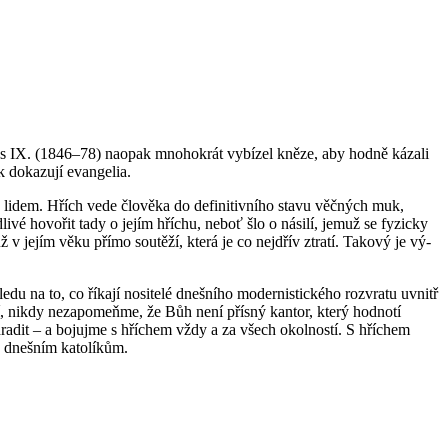
Pius IX. (1846–78) na­o­pak mno­ho­krát vy­bí­zel kněze, aby hodně ká­za­li
do­ka­zu­jí evan­ge­lia.
y k lidem. Hřích vede člo­vě­ka do de­fi­ni­tiv­ní­ho stavu věč­ných muk,
vé ho­vo­řit tady o jejím hří­chu, neboť šlo o ná­si­lí, jemuž se fy­zic­ky
y už v jejím věku přímo sou­tě­ží, která je co nejdřív ztra­tí. Ta­ko­vý je vý­
na to, co ří­ka­jí no­si­te­lé dneš­ní­ho mo­der­nis­tic­ké­ho roz­vra­tu uvnitř
, nikdy ne­za­po­meňme, že Bůh není přís­ný kan­tor, který hod­no­tí
­ra­dit – a bo­juj­me s hří­chem vždy a za všech okol­nos­tí. S hří­chem
 dneš­ním ka­to­lí­kům.