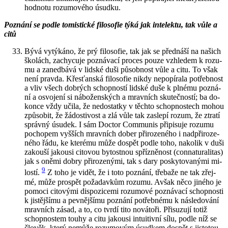
hod­no­tu ro­zu­mo­vé­ho úsud­ku.
Po­zná­ní se podle to­mis­tic­ké fi­lo­so­fie týká jak in­te­lek­tu, tak vůle a
citů
Bývá vy­tý­ká­no, že prý fi­lo­so­fie, tak jak se před­ná­ší na na­šich
ško­lách, za­chy­cu­je po­zná­va­cí pro­ces pouze vzhle­dem k ro­zu­
mu a za­ne­dbá­vá v lid­ské duši pů­sob­nost vůle a citu. To však
není prav­da. Křes­ťan­ská fi­lo­so­fie nikdy ne­po­pí­ra­la po­třeb­nost
a vliv všech dob­rých schop­nos­tí lid­ské duše k pl­né­mu po­zná­
ní a osvo­je­ní si ná­bo­žen­ských a mrav­ních sku­teč­nos­tí; ba do­
kon­ce vždy učila, že ne­do­stat­ky v těch­to schop­nos­tech mohou
způ­so­bit, že žá­dosti­vost a zlá vůle tak za­sle­pí rozum, že ztra­tí
správ­ný úsu­dek. I sám Doc­tor Com­mu­nis při­pi­su­je ro­zu­mu
po­cho­pem vyš­ších mrav­ních dober při­ro­ze­né­ho i nad­při­ro­ze­
né­ho řádu, ke kte­ré­mu může do­spět podle toho, na­ko­lik v duši
za­kou­ší ja­kousi ci­to­vou by­tost­nou spří­z­ně­nost (con­na­tu­ra­li­tas)
jak s oněmi dobry při­ro­ze­ný­mi, tak s dary po­sky­to­va­ný­mi mi­
9
los­tí.
Z toho je vidět, že i toto po­zná­ní, tře­ba­že ne tak zřej­
mé, může pro­spět po­ža­dav­kům ro­zu­mu. Avšak něco ji­né­ho je
po­mo­ci ci­to­vý­mi dis­po­zi­ce­mi ro­zu­mo­vé po­zná­va­cí schop­nos­ti
k jis­těj­ší­mu a pev­něj­ší­mu po­zná­ní po­třeb­né­mu k ná­sle­do­vá­ní
mrav­ních zásad, a to, co tvrdí tito no­vá­to­ři. Při­su­zu­jí totiž
schop­nos­tem touhy a citu ja­kousi in­tu­i­tiv­ní sílu, podle níž se
člo­věk, který ne­mů­že ro­zu­mo­vým úsud­kem do­spět s jis­to­tou