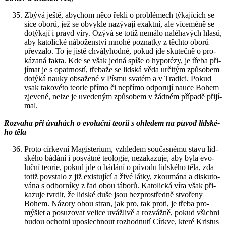
Zbývá ještě, abychom něco řekli o pro­blé­mech tý­ka­jí­cích se
sice oborů, jež se ob­vykle na­zý­va­jí exakt­ní, ale ví­ce­mé­ně se
do­tý­ka­jí i pravd víry. Ozývá se totiž ne­má­lo na­lé­ha­vých hlasů,
aby ka­to­lic­ké ná­bo­žen­ství mnohé po­znatky z těch­to oborů
pře­vza­lo. To je jistě chvá­ly­hod­né, pokud jde sku­teč­ně o pro­
ká­za­ná fakta. Kde se však jedná spíše o hy­po­té­zy, je třeba při­
jí­mat je s opa­tr­nos­tí, tře­ba­že se lid­ská věda ur­či­tým způ­so­bem
do­tý­ká nauky ob­sa­že­né v Písmu sva­tém a v Tra­di­ci. Pokud
vsak ta­ko­vé­to te­o­rie přímo či ne­pří­mo od­po­ru­jí nauce Bohem
zje­ve­né, nelze je uve­de­ným způ­so­bem v žád­ném pří­pa­dě při­jí­
mal.
Roz­va­ha při úva­hách o evo­luč­ní te­o­rii s ohle­dem na původ lid­ské­
ho těla
Proto cír­kev­ní Magis­te­ri­um, vzhle­dem sou­čas­né­mu stavu lid­
ské­ho bá­dá­ní i po­svát­né te­o­lo­gie, ne­za­ka­zu­je, aby byla evo­
luč­ní te­o­rie, pokud jde o bá­dá­ní o pů­vo­du lid­ské­ho těla, zda
totiž po­vsta­lo z již exis­tu­jí­cí a živé látky, zkou­má­na a dis­ku­to­
vá­na s od­bor­ní­ky z řad obou tá­bo­rů. Ka­to­lic­ká víra však při­
ka­zu­je tvr­dit, že lid­ské duše jsou bez­pro­střed­ně stvo­ře­ny
Bohem. Ná­zo­ry obou stran, jak pro, tak proti, je třeba pro­
mýš­let a po­su­zo­vat ve­li­ce uváž­li­vě a roz­váž­ně, pokud všich­ni
budou ochot­ni upo­slech­nout roz­hod­nu­tí Církve, které Kris­tus