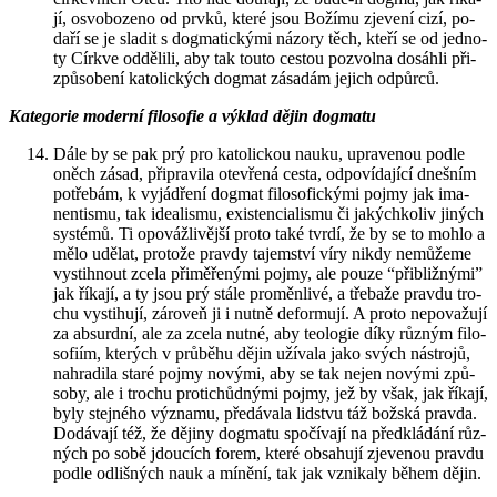
jí, osvo­bo­ze­no od prvků, které jsou Bo­ží­mu zje­ve­ní cizí, po­
da­ří se je sla­dit s dogma­tic­ký­mi ná­zo­ry těch, kteří se od jed­no­
ty Církve od­dě­li­li, aby tak touto ces­tou po­zvol­na do­sáh­li při­
způ­so­be­ní ka­to­lic­kých dogmat zá­sa­dám je­jich od­půr­ců.
Ka­te­go­rie mo­der­ní fi­lo­so­fie a vý­klad dějin dogma­tu
Dále by se pak prý pro ka­to­lic­kou nauku, upra­ve­nou podle
oněch zásad, při­pra­vi­la ote­vře­ná cesta, od­po­ví­da­jí­cí dneš­ním
po­tře­bám, k vy­já­d­ře­ní dogmat fi­lo­so­fic­ký­mi pojmy jak ima­
nen­tis­mu, tak ide­a­lis­mu, exis­ten­ci­a­lis­mu či ja­kých­ko­liv ji­ných
sys­té­mů. Ti opo­váž­li­věj­ší proto také tvrdí, že by se to mohlo a
mělo udě­lat, pro­to­že prav­dy ta­jem­ství víry nikdy ne­mů­že­me
vy­stih­nout zcela při­mě­ře­ný­mi pojmy, ale pouze “při­bliž­ný­mi”
jak ří­ka­jí, a ty jsou prý stále pro­měn­li­vé, a tře­ba­že prav­du tro­
chu vy­sti­hu­jí, zá­ro­veň ji i nutně de­for­mu­jí. A proto ne­po­va­žu­jí
za ab­surd­ní, ale za zcela nutné, aby te­o­lo­gie díky růz­ným fi­lo­
so­fi­ím, kte­rých v prů­bě­hu dějin uží­va­la jako svých ná­stro­jů,
na­hra­di­la staré pojmy no­vý­mi, aby se tak nejen no­vý­mi způ­
so­by, ale i tro­chu pro­ti­chůd­ný­mi pojmy, jež by však, jak ří­ka­jí,
byly stej­né­ho vý­zna­mu, pře­dá­va­la lid­stvu táž bož­ská prav­da.
Do­dá­va­jí též, že dě­ji­ny dogma­tu spo­čí­va­jí na před­klá­dá­ní růz­
ných po sobě jdou­cích forem, které ob­sa­hu­jí zje­ve­nou prav­du
podle od­liš­ných nauk a mí­ně­ní, tak jak vzni­ka­ly během dějin.