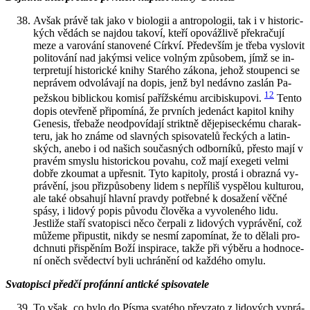
Avšak právě tak jako v bi­o­lo­gii a an­tro­po­lo­gii, tak i v his­to­ric­
kých vě­dách se na­jdou ta­ko­ví, kteří opo­váž­li­vě pře­kra­ču­jí
meze a va­ro­vá­ní sta­no­ve­né Církví. Pře­de­vším je třeba vy­slo­vit
po­li­to­vá­ní nad ja­kým­si ve­li­ce vol­ným způ­so­bem, jímž se in­
ter­pre­tu­jí his­to­ric­ké knihy Staré­ho zá­ko­na, jehož stou­pen­ci se
ne­prá­vem od­vo­lá­va­jí na dopis, jenž byl ne­dáv­no za­slán Pa­
12
pež­skou bib­lic­kou ko­mi­sí pa­říž­ské­mu ar­ci­bis­ku­po­vi.
Tento
dopis ote­vře­ně při­po­mí­ná, že prv­ních je­de­náct ka­pi­tol knihy
Ge­ne­sis, tře­ba­že ne­od­po­ví­da­jí strikt­ně dě­je­pi­sec­ké­mu cha­rak­
te­ru, jak ho známe od slav­ných spi­so­va­te­lů řec­kých a la­tin­
ských, anebo i od na­šich sou­čas­ných od­bor­ní­ků, přes­to mají v
pra­vém smys­lu his­to­ric­kou po­va­hu, což mají exe­ge­ti velmi
dobře zkou­mat a upřes­nit. Tyto ka­pi­to­ly, pros­tá i ob­razná vy­
prá­vě­ní, jsou při­způ­so­be­ny lidem s ne­pří­liš vy­spě­lou kul­tu­rou,
ale také ob­sa­hu­jí hlav­ní prav­dy po­třeb­né k do­sa­že­ní věčné
spásy, i li­do­vý popis pů­vo­du člo­vě­ka a vy­vo­le­né­ho lidu.
Jestli­že staří sva­to­pis­ci něco čer­pa­li z li­do­vých vy­prá­vě­ní, což
mů­že­me při­pus­tit, nikdy se nesmí za­po­mí­nat, že to dě­la­li pro­
dchnu­ti při­spě­ním Boží in­spi­ra­ce, takže při vý­bě­ru a hod­no­ce­
ní oněch svě­dec­tví byli uchrá­ně­ní od kaž­dé­ho omylu.
Sva­to­pis­ci před­čí pro­fán­ní an­tic­ké spi­so­va­te­le
To však, co bylo do Písma sva­té­ho pře­vza­to z li­do­vých vy­prá­