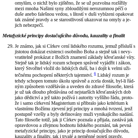
omy­lům, o nichž bylo zjiš­tě­no, že se už po­zvol­na roz­ší­ři­ly
mezi mnoha Na­ši­mi syny zblou­di­lý­mi ne­ro­zum­nou péčí o
duše anebo fa­leš­nou vedou, s lí­tos­tí v duši vy­bí­ze­ni opa­ko­vat
tak známé prav­dy a se sta­rost­li­vos­tí uka­zo­vat na omyly a je­
jich ne­bez­pe­čí.
Me­ta­fy­zic­ké prin­ci­py do­sta­ču­jí­cí­ho dů­vo­du, kauza­li­ty a fi­na­lit
Je známo, jak si Cír­kev cení lid­ské­ho ro­zu­mu, jemuž pří­slu­ší s
jis­to­tou do­ká­zat exis­ten­ci osob­ní­ho Boha a stej­ně tak i ne­vy­
vra­ti­tel­ně pro­ká­zat z Bo­žích zna­me­ní zá­kla­dy křes­ťan­ské víry.
Stej­ně tak je lid­ský rozum scho­pen správ­ně vy­já­d­řit i zákon,
který Stvo­ři­tel vlo­žil do lid­ských duší, ba i dojít k velmi uži­
6
teč­né­mu po­cho­pe­ní ně­kte­rých ta­jem­ství.
Lid­ský rozum je
tehdy scho­pen to­mu­to úkolu správ­ně a zcela do­stát, byl-li řád­
ným způ­so­bem vzdě­lá­ván a uve­den do zdra­vé fi­lo­so­fie, která
je už tak dlou­ho pře­dá­vá­na od nej­star­ších křes­ťan­ských dob
jako dě­dic­tví a jež takto po­ží­vá i au­to­ri­ty vyš­ší­ho řádu, pro­to­
že i samo cír­kev­ní Magis­te­ri­um si při­bra­lo jako kri­té­ri­um k
vlast­ní­mu Bo­ží­mu zje­ve­ní její prin­ci­py a mnohá tvr­ze­ní, jenž
po­stup­ně vze­šly a byly de­fi­no­vá­ny muži vy­ni­ka­jí­cí­ho na­dá­ní.
Tato fi­lo­so­fie totiž, jak ji Cír­kev po­zna­la a při­ja­la, za­stá­vá jak
oprav­do­vou a zřej­mou hod­no­tu lid­ské­ho po­zná­ní, tak pevná
me­ta­fy­zic­ké prin­ci­py, jako je prin­cip do­sta­ču­jí­cí­ho dů­vo­du,
kauza­li­ty a fi­na­li­ty, tak i tr­va­lé a ne­měn­né po­je­tí prav­dy.