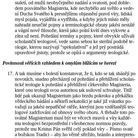
sta­le­tí, od mužů ne­o­by­čej­né­ho na­dá­ní a sva­tos­ti, pod do­hle­
dem po­svát­né­ho Magis­te­ria, kde ne­chy­bě­lo ani svět­lo a ve­de­
ní Ducha Sva­té­ho k pres­něj­ší­mu ob­jas­ně­ní pravd víry, lid­ská
mysl po­ja­la, vy­já­d­ři­la a vy­tří­bi­la, a kdyby je­jich místo měly
na­hra­dit ne­u­r­či­té pojmy a ter­mi­no­lo­gic­ké ob­ra­ty ja­kési ne­stá­lé
a vágní nové fi­lo­so­fie, která jako polní kvítí dnes vy­kve­te a
zítra už není. Po­hr­dá­ní ter­mí­ny a pojmy, které ob­vykle uží­va­li
scho­las­tič­tí te­o­lo­go­vé, vede samo sebou ke ste­ril­ní po­do­bě te­
o­lo­gie, kte­rou na­zý­va­jí “spe­ku­la­tiv­ní” a jež prý po­strá­dá
oprav­do­vé jis­to­ty, pro­to­že se opírá o ar­gu­men­ty te­o­lo­gic­ké.
Po­vin­nos­ti vě­ří­cích vzhle­dem k omy­lům blí­ží­cím se he­re­zi
A tak mu­sí­me s bo­les­tí kon­sta­to­vat, že ti, kdo se tak shá­ně­jí po
no­vo­tách, snad­no pře­chá­ze­jí od po­hr­dá­ní a pře­hlí­že­ní scho­las­
tic­ké te­o­lo­gie k po­hr­dá­ní a pře­hlí­že­ní cír­kev­ní­ho Magis­te­ria,
které onu te­o­lo­gii svou au­to­ri­tou tak usi­lov­ní schva­lu­je. Titíž
lidé pak uka­zu­jí Magis­te­ri­um jako brzdu po­kro­ku a pře­káž­ku
vě­dec­ké­ho bá­dá­ní a ně­kte­ří ne­ka­to­lí­ci je také již vskut­ku po­
va­žu­jí za ja­kési ne­pa­t­řič­né otěže, kte­rý­mi jsou vzdě­la­něj­ší te­o­
lo­go­vé za­dr­žo­vá­ni od ob­no­vy svého oboru. A tře­ba­že toto po­
svát­né Magis­te­ri­um musí být ve vě­cech mravů a víry kaž­dé­
mu te­o­lo­go­vi bez­pro­střed­ní i vše­o­bec­nou nor­mou prav­dy,
pro­to­že mu Kris­tus Pán svě­řil celý po­klad víry – Písmo svaté
a bož­skou Tra­di­ci – aby ho věrně stře­ži­lo, brá­ni­lo a in­ter­pre­to­