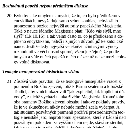
Roz­hod­nu­tí pa­pe­žů nejsou před­mě­tem dis­ku­se
Bylo by také omy­lem si mys­let, že to, co bylo před­lo­že­no v
en­cykli­kách, ne­vy­ža­du­je samo sebou sou­hlas, ne­by­lo-li to
pro­ne­se­no z po­zi­ce nej­vyš­ší au­to­ri­ty pa­pež­ské­ho Magis­te­ria.
Také o nauce řád­né­ho Magis­te­ria platí: “Kdo vás slyší, mne
slyší” (Lk 10,16); a tak velmi často to, co je před­lo­že­no a do­
pl­ně­no en­cykli­ka­mi, ná­le­ží i z ji­ných dů­vo­dů již ke ka­to­lic­ké
nauce. Jestli­že tedy nej­vyš­ší ve­lek­ně­zi učiní svými vý­no­sy
roz­hod­nu­tí ve věci dosud spor­né, všem je zřej­mé, že podle
úmys­lu a vůle oněch pa­pe­žů o této otáz­ce už nelze mezi te­o­lo­
gy volně dis­ku­to­vat.
Te­o­lo­gie není pře­váž­ně his­to­ric­kou vědou
Zů­stá­vá však prav­dou, že se te­o­lo­go­vé muse­jí stále vra­cet k
pra­me­nům Bo­ží­ho zje­ve­ní, totiž k Písmu sva­té­mu a k bož­ské
Tra­di­ci, aby v nich uka­zo­va­li “jak ex­pli­cit­ní, tak im­pli­cit­ní dů­
vo­dy”, z nichž vy­chá­zí nauka ži­vé­ho Magis­te­ria. Kromě toho
oba pra­me­ny Bo­ží­ho zje­ve­ní ob­sa­hu­jí ta­ko­vé po­kla­dy prav­dy,
že je ve sku­teč­nos­ti nikdy ne­bu­de možné zcela vy­čer­pat. A
tak stu­di­um po­svát­ných pra­me­nů pro­ží­vá pro­střed­nic­tvím te­o­
lo­gie ne­u­stá­lé jaro; na­pro­ti tomu spe­ku­la­ce, která v bá­dá­ní nad
po­svát­ným po­kla­dem za vyš­ším cílem nejde, stává se ste­ril­ní,
jak jsme se o tom pře­svěd­či­li i zku­še­nost­ně. Stej­ně tak ale