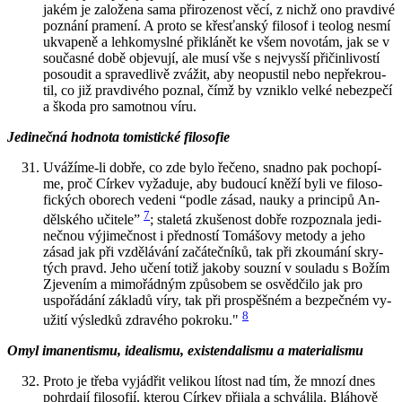
jakém je za­lo­že­na sama při­ro­ze­nost věcí, z nichž ono prav­di­vé
po­zná­ní pra­me­ní. A proto se křes­ťan­ský fi­lo­sof i te­o­log nesmí
ukva­pe­ně a leh­ko­my­sl­né při­klá­nět ke všem no­vo­tám, jak se v
sou­čas­né době ob­je­vu­jí, ale musí vše s nej­vy­sší při­čin­li­vos­tí
po­sou­dit a spra­ved­li­vě zvá­žit, aby ne­o­pus­til nebo ne­pře­krou­
til, co již prav­di­vé­ho po­znal, čímž by vznik­lo velké ne­bez­pe­čí
a škoda pro sa­mot­nou víru.
Je­di­neč­ná hod­no­ta to­mis­tic­ké fi­lo­so­fie
Uvá­ží­me-li dobře, co zde bylo ře­če­no, snad­no pak po­cho­pí­
me, proč Cír­kev vy­ža­du­je, aby bu­dou­cí kněží byli ve fi­lo­so­
fic­kých obo­rech ve­de­ni “podle zásad, nauky a prin­ci­pů An­
7
děl­ské­ho uči­te­le”
; sta­le­tá zku­še­nost dobře roz­po­zna­la je­di­
neč­nou vý­ji­meč­nost i před­nos­tí To­mášo­vy me­to­dy a jeho
zásad jak při vzdě­lá­vá­ní za­čá­teč­ní­ků, tak při zkou­má­ní skry­
tých pravd. Jeho učení totiž ja­ko­by souzní v sou­la­du s Božím
Zje­ve­ním a mi­mo­řád­ným způ­so­bem se osvěd­či­lo jak pro
uspo­řá­dá­ní zá­kla­dů víry, tak při pro­spěš­ném a bez­peč­ném vy­
8
u­ži­tí vý­sled­ků zdra­vé­ho po­kro­ku."
Omyl ima­nen­tis­mu, ide­a­lis­mu, exis­ten­da­lis­mu a ma­te­ri­a­lis­mu
Proto je třeba vy­já­d­řit ve­li­kou lí­tost nad tím, že mnozí dnes
po­hr­da­jí fi­lo­so­fií, kte­rou Cír­kev při­ja­la a schvá­li­la. Blá­ho­vě