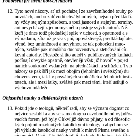
Po­hor­še­ní při sí­ře­ní no­vých ná­zo­rů
Tyto nové ná­zo­ry, ať už po­chá­ze­jí ze za­vr­že­ní­hod­né touhy po
no­vo­tách, anebo z dů­vo­dů chvá­ly­hod­ných, nejsou před­klá­dá­
ny vždy stej­ným způ­so­bem, s touž jas­nos­tí a stej­ný­mi ter­mí­ny,
ani ne­vy­chá­ze­jí z jed­no­my­sl­né­ho po­sto­je svých au­to­rů. Ně­
kte­ří je dnes totiž před­ná­še­jí spíše v ti­chos­ti, s opa­tr­nos­tí a s
vý­hra­da­mi, zítra už je však jiní, opo­váž­li­věj­ší, před­klá­da­jí ote­
vře­né, bez umír­ně­nos­ti a ne­vy­hnou se tak po­hor­še­ní mno­
hých, zvláš­tě pak mlad­ší­ho du­cho­ven­stva, a zleh­čo­vá­ní cír­
kev­ní au­to­ri­ty. Přes­to­že si tito au­to­ři v pu­b­li­ko­va­ných kni­hách
po­čí­na­jí ob­vykle opa­tr­ně, ote­vře­ně­ji však již ho­vo­ří v po­jed­
ná­ních sou­kro­mě vy­da­ných, na před­náš­kách a schůzích. Tyto
ná­zo­ry se pak šíří jak mezi obo­jím (ře­hol­ním i svět­ským) du­
cho­ven­stvem, tak i v po­svát­ných se­mi­ná­řích a ře­hol­ních in­sti­
tu­tech, ale i mezi laiky, zvláš­tě pak mezi těmi, kteří usi­lu­jí o
vý­cho­vu mlá­de­že.
Ob­jas­ně­ní nauky a di­si­dent­ských ná­zo­rů
Pokud jde o te­o­lo­gii, ně­kte­ří radí, aby se vý­znam dogmat co
nej­ví­ce ze­sla­bil a aby se samo dogma osvo­bo­di­lo od vy­ja­d­řo­
va­cích forem, jež byly Církví již dávno při­ja­ty, a od fi­lo­so­fic­
kých pojmů roz­vi­nu­tých ka­to­lic­ký­mi te­o­lo­gy a abychom se
při vý­kla­du ka­to­lic­ké nauky vrá­ti­li k mluvě Písma sva­té­ho a
cír­kev­ních Otců. Tito lidé dou­fa­jí, že bude-li dogma, jak ří­ka­