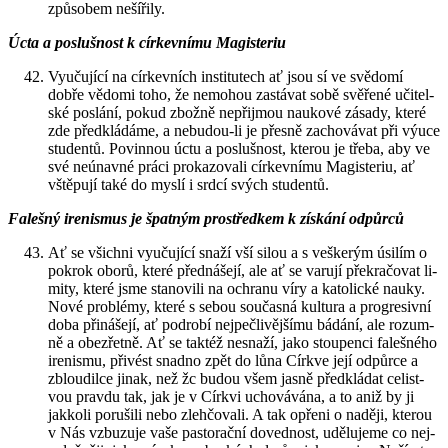
způ­so­bem ne­ší­ři­ly.
Úcta a po­sluš­nost k cír­kev­ní­mu Magis­te­riu
Vy­u­ču­jí­cí na cír­kev­ních in­sti­tu­tech ať jsou sí ve svě­do­mí
dobře vě­do­mi toho, že ne­mo­hou za­stá­vat sobě svě­ře­né uči­tel­
ské po­slá­ní, pokud zbož­ně ne­při­jmou nau­ko­vé zá­sa­dy, které
zde před­klá­dá­me, a ne­bu­dou-li je přes­ně za­cho­vá­vat při výuce
stu­den­tů. Po­vin­nou úctu a po­sluš­nost, kte­rou je třeba, aby ve
své ne­ú­nav­né práci pro­ka­zo­va­li cír­kev­ní­mu Magis­te­riu, ať
vště­pu­jí také do myslí i srdcí svých stu­den­tů.
Fa­leš­ný ire­nis­mus je špat­ným pro­střed­kem k zís­ká­ní od­půr­ců
Ať se všich­ni vy­u­ču­jí­cí snaží vší silou a s veš­ke­rým úsi­lím o
po­krok oborů, které před­ná­še­jí, ale ať se va­ru­jí pře­kra­čo­vat li­
mi­ty, které jsme sta­no­vi­li na ochra­nu víry a ka­to­lic­ké nauky.
Nové pro­blémy, které s sebou sou­čas­ná kul­tu­ra a pro­gre­siv­ní
doba při­ná­še­jí, ať podro­bí nej­peč­li­věj­ší­mu bá­dá­ní, ale ro­zum­
ně a obe­zřet­ně. Ať se tak­též ne­sna­ží, jako stou­pen­ci fa­leš­né­ho
ire­nis­mu, při­vést snad­no zpět do lůna Církve její od­půr­ce a
zblou­dil­ce jinak, než žc budou všem jasně před­klá­dat ce­list­
vou prav­du tak, jak je v Církvi ucho­vá­vá­na, a to aniž by ji
jak­ko­li po­ru­ši­li nebo zleh­čo­va­li. A tak opře­ni o na­dě­ji, kte­rou
v Nás vzbu­zu­je vaše pas­to­rač­ní do­ved­nost, udě­lu­je­me co nej­