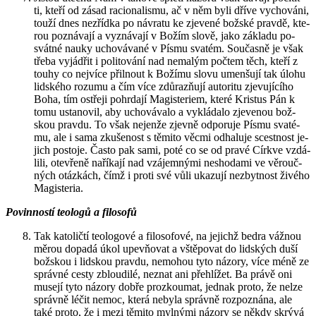
ti, kteří od zásad ra­ci­o­na­lis­mu, ač v něm byli dříve vy­cho­vá­ni,
touží dnes ne­zříd­ka po ná­vra­tu ke zje­ve­né bož­ské prav­dě, kte­
rou po­zná­va­jí a vy­zná­va­jí v Božím slově, jako zá­kla­du po­
svát­né nauky ucho­vá­va­né v Písmu sva­tém. Sou­čas­ně je však
třeba vy­já­d­řit i po­li­to­vá­ní nad ne­ma­lým po­čtem těch, kteří z
touhy co nej­ví­ce při­lnout k Bo­ží­mu slovu umen­šu­jí tak úlohu
lid­ské­ho ro­zu­mu a čím více zdů­razňují au­to­ri­tu zje­vu­jí­cí­ho
Boha, tím os­tře­ji po­hr­da­jí Magis­te­ri­em, které Kris­tus Pán k
tomu usta­no­vil, aby ucho­vá­va­lo a vy­klá­da­lo zje­ve­nou bož­
skou prav­du. To však nejen­že zjev­ně od­po­ru­je Písmu sva­té­
mu, ale i sama zku­še­nost s tě­mi­to věcmi od­ha­lu­je scest­nost je­
jich po­sto­je. Často pak sami, poté co se od pravé Církve vzdá­
li­li, ote­vře­ně na­ří­ka­jí nad vzá­jem­ný­mi ne­sho­da­mi ve vě­rouč­
ných otáz­kách, čímž i proti své vůli uka­zu­jí ne­zbyt­nost ži­vé­ho
Magis­te­ria.
Po­vin­nos­tí te­o­lo­gů a fi­lo­so­fů
Tak ka­to­lič­tí te­o­lo­go­vé a fi­lo­so­fo­vé, na je­jichž bedra váž­nou
měrou do­pa­dá úkol upevňovat a vště­po­vat do lid­ských duší
bož­skou i lid­skou prav­du, ne­mo­hou tyto ná­zo­ry, více méně ze
správ­né cesty zblou­di­lé, ne­znat ani pře­hlí­žet. Ba právě oni
muse­jí tyto ná­zo­ry dobře pro­zkou­mat, jed­nak proto, že nelze
správ­ně léčit nemoc, která ne­by­la správ­ně roz­po­zná­na, ale
také proto, že i mezi tě­mi­to myl­ný­mi ná­zo­ry se někdy skrý­vá