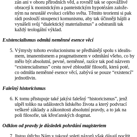
zán ani v oboru pří­rod­ních věd, a rov­něž tak se opo­váž­li­vé
ob­ra­ce­jí k mo­nis­tic­kým a pan­te­is­tic­kým hy­po­té­zám za­lo­že­
ným na ne­u­stá­lé evo­lu­ci ce­lé­ho světa. Tě­mi­to te­o­ri­e­mi si pak
rádi po­slou­ží stou­pen­ci ko­mu­nis­mu, aby tak účin­ně­ji há­ji­li a
vy­ná­še­li svůj “di­a­lek­tic­ký ma­te­ri­a­lis­mus” a od­stra­ni­li tak
každý te­o­lo­gál­ní vý­klad.
Exis­ten­ci­a­lis­mus od­mí­tá ne­měn­né esen­ce věcí
Vý­mys­ly to­ho­to evo­lu­ci­o­nis­mu se před­há­ně­jí spolu s ide­a­lis­
mem, ima­nen­tis­mem a prag­ma­tis­mem v od­mí­tá­ní všeho, co by
mělo být ab­so­lut­ní, pevné, ne­měn­né, ra­zí­ce tak pod ná­zvem
“exis­ten­ci­a­lis­mus” cestu nové zblou­di­lé fi­lo­so­fii, která poté,
co od­mít­la ne­měn­né esen­ce věcí, za­bý­vá se pouze “exis­ten­cí”
jed­not­li­vin.
Fa­leš­ný his­to­ri­cis­mus
K tomu při­stu­pu­je také ja­ký­si fa­leš­ný “his­to­ri­cis­mus”, jenž
ulpěl to­li­ko na udá­los­tech lid­ské­ho ži­vo­ta a který pod­vra­cí
veš­ke­ré zá­kla­dy a zá­ko­ni­tos­ti ab­so­lut­ní prav­dy, a to jak na
poli fi­lo­so­fie, tak křes­ťan­ských dogmat.
Od­klon od prav­dy je dů­sle­dek po­hr­dá­ní magis­te­ri­em
Jis­tou útě­chu Nám v ta­ko­vé sple­ti ná­zo­rů však dá­va­jí po­cí­tit