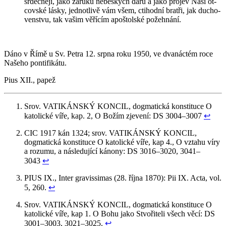
sr­deč­ně­ji, jako zá­ru­ku ne­beských darů a jako pro­jev Naší ot­
cov­ské lásky, jed­not­li­vě vám všem, cti­hod­ní brat­ři, jak du­cho­
ven­stvu, tak vašim vě­ří­cím apoš­tolské po­žeh­ná­ní.
Dáno v Římě u Sv. Petra 12. srpna roku 1950, ve dva­nác­tém roce
Na­še­ho pon­ti­fi­ká­tu.
Pius XII., papež
Srov. VA­TI­KÁN­SKÝ KON­CIL, dogma­tic­ká kon­sti­tu­ce O
ka­to­lic­ké víře, kap. 2, O Božím zje­ve­ní: DS 3004–3007
↩︎
CIC 1917 kán 1324; srov. VA­TI­KÁN­SKÝ KON­CIL,
dogma­tic­ká kon­sti­tu­ce O ka­to­lic­ké víře, kap 4., O vzta­hu víry
a ro­zu­mu, a ná­sle­du­jí­cí ká­no­ny: DS 3016–3020, 3041–
3043
↩︎
PIUS IX., Inter gra­vis­si­mas (28. října 1870): Pii IX. Acta, vol.
5, 260.
↩︎
Srov. VA­TI­KÁN­SKÝ KON­CIL, dogma­tic­ká kon­sti­tu­ce O
ka­to­lic­ké víře, kap 1. O Bohu jako Stvo­ři­te­li všech věcí: DS
3001–3003, 3021–3025.
↩︎