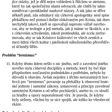
jí­ce otáz­ky, jež je dělí nejen vzhle­dem k ří­tí­cí­mu se ate­is­mu,
který by tak spo­leč­ný­mi si­la­mi od­vra­ce­li, ale chtě­li by takto
usmi­řo­vat i pro­ti­klad­né nau­ko­vé ná­zo­ry. A tak jako se dříve
ně­kte­ří ptali, zda od­mí­ta­vý ráz cír­kev­ní apo­lo­ge­ti­ky není spise
pře­káž­kou než po­mo­cí duším zís­ká­va­ným pro Kris­ta, tak dnes
ne­chy­bě­jí ta­ko­ví, kteří se opo­va­žu­jí na­pros­to vážně na­vr­ho­
vat, aby se te­o­lo­gie a její me­to­da, jak ji máme ve ško­lách, a to
s cír­kev­ním schvá­le­ním, ni­ko­li pro­hlou­bi­la, ale zcela zre­for­
mo­va­la, aby se tak Kris­to­vo krá­lov­ství ve všech ze­mích a
mezi lidmi všech kul­tur i ja­ké­ho­ko­li ná­bo­žen­ské­ho pře­svěd­če­
ní účin­ně­ji ší­ři­lo.
Pro­blém “ire­nis­mus”
Kdyby těmto lidem nešlo o nic ji­né­ho, než o za­ve­de­ní jis­té­ho
no­vé­ho stylu cír­kev­ní dis­ci­plí­ny a me­to­dy, který by byl lépe
při­způ­so­ben sou­čas­ným pod­mín­kám a po­tře­bám, ne­by­lo by
dů­vo­dů k oba­vám. Avšak ne­je­den z těch­to ne­ro­zum­ných hor­
liv­ců pro “ire­nis­mus” po­va­zu­je za pře­káž­ky k ob­no­ve­ní bra­tr­
ské jed­no­ty i sa­mot­né zá­ko­ny, usta­no­ve­ní a prin­ci­py za­ve­de­né
sa­mot­ným Kris­tem a od něho po­chá­ze­jí­cí, anebo to, co slou­ží
za hrad­by a opory ne­po­ru­še­nos­ti víry. Je prav­da, že kdyby
byly str­že­ny, všich­ni by se sice spo­ji­li, ale to­li­ko ke vše­o­bec­né
zkáze.