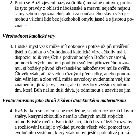
Proto se Boží zje­ve­ní na­zý­vá (to­li­ko) mo­rál­ně nut­ným, pro­to­
že tyto prav­dy z ob­las­ti ná­bo­žen­ské a mrav­ní nejen­že nejsou
samy sebou ne­po­zna­tel­né, ale i za sou­čas­né­ho stavu věcí je
mohou všich­ni lidé bez ja­ké­ho­ko­li omylu jasně a s jis­to­tou po­
1
znat.
Vě­ro­hod­nost ka­to­lic­ké víry
Lid­ská mysl však může mít do­kon­ce i po­tí­že už při utvá­ře­ní
jis­té­ho úsud­ku o vě­ro­hod­nos­ti ka­to­lic­ké víry, ač­ko­liv má k
dis­po­zi­ci tolik vněj­ších a po­di­vu­hod­ných Bo­žích zna­me­ní,
po­mo­cí kte­rých, anebo i pou­hým svět­lem při­ro­ze­né­ho ro­zu­
mu, si bož­ský původ křes­ťan­ské­ho ná­bo­žen­ství může ově­řit.
Člo­věk však, ať už veden růz­ný­mi před­sud­ky, anebo po­nou­
kán váš­ně­mi a zlou vůlí, může na­vzdo­ry evi­dent­ním vněj­ším
zna­me­ním, jimž je vy­sta­ven, ale i na­vzdo­ry vyš­ším vnuk­nu­
tím, která Bůh našim duší dává, je od­mít­nout a uzavřít se jim.
Evo­lu­ci­o­nis­mus jako zbraň k ší­ře­ní di­a­lek­tic­ké­ho ma­te­ri­a­lis­mu
Každý, kdo se kolem sebe roz­hléd­ne, snad­no roz­po­zná hlav­ní
směry, kte­rý­mi zblou­di­lo ne­má­lo uče­ných mužů sto­jí­cích
mimo Kris­tův ovčín. Jsou totiž tací, kteří bez ná­le­ži­té roz­va­hy
a roz­li­šo­vá­ní usi­lu­jí o vý­klad pů­vo­du všech věcí po­mo­cí tzv.
evo­luč­ní­ho sys­té­mu, který však nebyl ještě spo­leh­li­vě pro­ká­