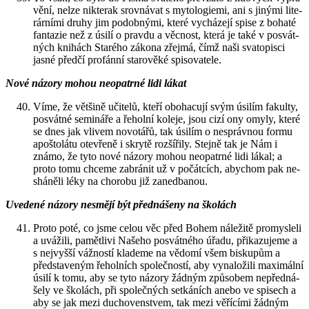
vě­ní, nelze nikterak srov­ná­vat s my­to­lo­gi­e­mi, ani s ji­ný­mi li­te­
rár­ní­mi druhy jim po­dob­ný­mi, které vy­chá­ze­jí spise z bo­ha­té
fan­ta­zie než z úsilí o prav­du a věc­nost, která je také v po­svát­
ných kni­hách Staré­ho zá­ko­na zřej­má, čímž naši sva­to­pis­ci
jasné před­čí pro­fán­ní sta­ro­vě­ké spi­so­va­te­le.
Nové ná­zo­ry mohou ne­o­pa­tr­né lidi lákat
Víme, že vět­ši­ně uči­te­lů, kteří obo­ha­cu­jí svým úsi­lím fa­kul­ty,
po­svát­né se­mi­ná­ře a ře­hol­ní ko­le­je, jsou cizí ony omyly, které
se dnes jak vli­vem no­vo­tá­řů, tak úsi­lím o ne­správ­nou formu
apoš­to­lá­tu ote­vře­ně i skry­tě roz­ší­ři­ly. Stej­ně tak je Nám i
známo, že tyto nové ná­zo­ry mohou ne­o­pa­tr­né lidi lákal; a
proto tomu chce­me za­brá­nit už v po­čát­cích, abychom pak ne­
shá­ně­li léky na cho­ro­bu již za­ne­dba­nou.
Uve­de­né ná­zo­ry ne­smě­jí být před­ná­še­ny na ško­lách
Proto poté, co jsme celou věc před Bohem ná­le­ži­tě pro­mys­le­li
a uvá­ži­li, pa­mět­li­vi Na­še­ho po­svát­né­ho úřadu, při­ka­zu­je­me a
s nej­vyš­ší váž­nos­tí kla­de­me na vě­do­mí všem bis­ku­pům a
před­sta­ve­ným ře­hol­ních spo­leč­nos­tí, aby vy­na­lo­ži­li ma­xi­mál­ní
úsilí k tomu, aby se tyto ná­zo­ry žád­ným způ­so­bem ne­před­ná­
še­ly ve ško­lách, při spo­leč­ných se­tká­ních anebo ve spi­sech a
aby se jak mezi du­cho­ven­stvem, tak mezi vě­ří­cí­mi žád­ným