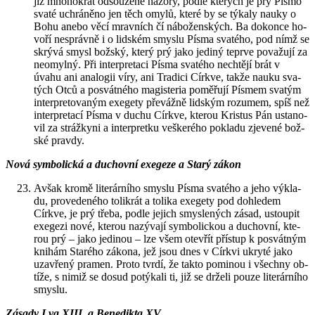
již mno­ho­krát od­sou­ze­né ná­zo­ry, podle kte­rých je prý Písmo
svaté uchrá­ně­no jen těch omylů, které by se tý­ka­ly nauky o
Bohu anebo věcí mrav­ních čí ná­bo­žen­ských. Ba do­kon­ce ho­
vo­ří ne­správ­ně i o lid­ském smys­lu Písma sva­té­ho, pod nímž se
skrý­vá smysl bož­ský, který prý jako je­di­ný te­pr­ve po­va­žu­jí za
ne­o­myl­ný. Při in­ter­pre­ta­ci Písma sva­té­ho ne­chtě­jí brát v
úvahu ani ana­lo­gii víry, ani Tra­di­ci Církve, takže nauku sva­
tých Otců a po­svát­né­ho magis­te­ria po­mě­řu­jí Pís­mem sva­tým
in­ter­pre­to­va­ným exe­ge­ty pře­váž­ně lid­ským ro­zu­mem, spíš než
in­ter­pre­ta­cí Písma v duchu Církve, kte­rou Kris­tus Pán usta­no­
vil za stráž­ky­ni a in­ter­pret­ku veš­ke­ré­ho po­kla­du zje­ve­né bož­
ské prav­dy.
Nová sym­bo­lic­ká a du­chov­ní exe­ge­ze a Starý zákon
Avšak kromě li­te­rár­ní­ho smys­lu Písma sva­té­ho a jeho vý­kla­
du, pro­ve­de­né­ho to­li­krát a to­li­ka exe­ge­ty pod do­hle­dem
Církve, je prý třeba, podle je­jich smys­le­ných zásad, ustou­pit
exe­ge­zi nové, kte­rou na­zý­va­jí sym­bo­lic­kou a du­chov­ní, kte­
rou prý – jako je­di­nou – lze všem otevřít pří­stup k po­svát­ným
kni­hám Staré­ho zá­ko­na, jež jsou dnes v Církvi ukry­té jako
uza­vře­ný pra­men. Proto tvrdí, že takto po­mi­nou i všech­ny ob­
tí­že, s nimiž se dosud po­tý­ka­li ti, již se dr­že­li pouze li­te­rár­ní­ho
smys­lu.
Zá­sa­dy Lva XIII. a Be­ne­dik­ta XV.