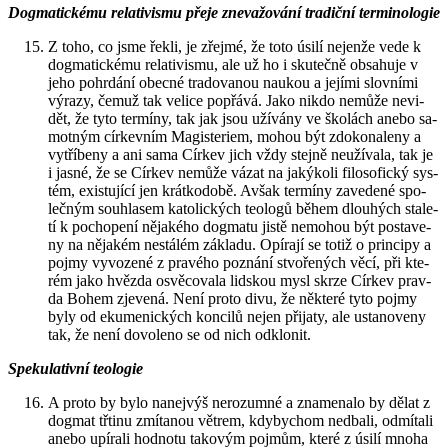
Dogma­tic­ké­mu re­la­ti­vis­mu přeje zne­va­žo­vá­ní tra­dič­ní ter­mi­no­lo­gie
Z toho, co jsme řekli, je zřej­mé, že toto úsilí nejen­že vede k
dogma­tic­ké­mu re­la­ti­vis­mu, ale už ho i sku­teč­ně ob­sa­hu­je v
jeho po­hr­dá­ní obec­né tra­do­va­nou nau­kou a je­jí­mi slov­ní­mi
vý­ra­zy, čemuž tak ve­li­ce po­přá­vá. Jako nikdo ne­mů­že ne­vi­
dět, že tyto ter­mí­ny, tak jak jsou uží­vá­ny ve ško­lách anebo sa­
mot­ným cír­kev­ním Magis­te­ri­em, mohou být zdo­ko­na­le­ny a
vy­tří­be­ny a ani sama Cír­kev jich vždy stej­ně ne­u­ží­va­la, tak je
i jasné, že se Cír­kev ne­mů­že vázat na ja­ký­ko­li fi­lo­so­fic­ký sys­
tém, exis­tu­jí­cí jen krát­ko­do­bě. Avšak ter­mí­ny za­ve­de­né spo­
leč­ným sou­hla­sem ka­to­lic­kých te­o­lo­gů během dlou­hých sta­le­
tí k po­cho­pe­ní ně­ja­ké­ho dogma­tu jistě ne­mo­hou být po­sta­ve­
ny na ně­ja­kém ne­stá­lém zá­kla­du. Opí­ra­jí se totiž o prin­ci­py a
pojmy vy­vo­ze­né z pra­vé­ho po­zná­ní stvo­ře­ných věcí, při kte­
rém jako hvězda osvě­co­va­la lid­skou mysl skrze Cír­kev prav­
da Bohem zje­ve­ná. Není proto divu, že ně­kte­ré tyto pojmy
byly od eku­me­nic­kých kon­ci­lů nejen při­ja­ty, ale usta­no­ve­ny
tak, že není do­vo­le­no se od nich od­klo­nit.
Spe­ku­la­tiv­ní te­o­lo­gie
A proto by bylo na­nej­výš ne­ro­zum­né a zna­me­na­lo by dělat z
dogmat třti­nu zmí­ta­nou vě­trem, kdy­bychom ne­dba­li, od­mí­ta­li
anebo upí­ra­li hod­no­tu ta­ko­vým pojmům, které z úsilí mnoha