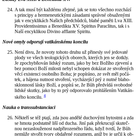
A tak musí být kaž­dé­mu zřej­mé, jak se toto všech­no roz­chá­zí
s prin­ci­py a her­me­ne­u­tic­ký­mi zá­sa­da­mi správ­né ob­sa­že­ný­mi
jak v en­cykli­kách Na­šich před­chůd­ců, blahé pa­mě­ti Lva XIII.
Pro­vi­den­tis­si­mus a Be­ne­dik­ta XV. Spi­ri­tus Pa­rac­li­tus, tak i s
Naší en­cykli­kou Di­vi­no af­flan­te Spi­ri­tu.
Nové omyly od­po­ru­jí va­ti­kán­ské­mu kon­ci­lu
Není divu, že no­vo­ty to­ho­to druhu už při­nes­ly své je­do­va­té
plody ve všech te­o­lo­gic­kých obo­rech, kte­rých jen se do­tk­ly.
Je zpo­chybňován lid­ský rozum, jako by bez Bo­ží­ho zje­ve­ní a
bez po­mo­ci Boží mi­los­ti nebyl scho­pen do­ká­zat ze stvo­ře­ných
věcí exis­ten­ci osob­ní­ho Boha; je po­pí­rá­no, ze svět měl po­čá­
tek, a há­je­na nut­nost stvo­ře­ní, vy­chá­ze­jí­cí prý z nutné bla­ho­
sklon­nos­tí lásky Boží, a po­pí­rá se, že Bůh před­ví­dá svo­bod­né
lid­ské skut­ky, jako by to prý od­po­ro­va­lo pro­hlá­še­ním Va­ti­kán­
4
ské­ho kon­ci­lu.
Nauka o transsub­stan­ci­a­ci
Ně­kte­ří se též ptají, zda jsou an­dě­lé du­cho­vý­mi by­tost­mi a zda
se hmota pod­stat­ně liší od ducha. Jiní pak pře­kru­cu­jí sku­teč­
nou ne­za­slou­že­nost nad­při­ro­ze­né­ho řádu, když tvrdí, že Bůh
ne­mů­že stvo­řit tvory ob­da­ře­né ro­zu­mem, aniž by je určil k ob­