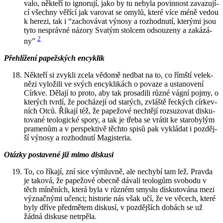
va­lo, ně­kte­ří to ig­no­ru­jí, jako by tu ne­by­la po­vin­nost za­va­zu­jí­
cí všech­ny vě­ří­cí jak va­ro­vat se omylů, které více méně vedou
k he­re­zi, tak i “za­cho­vá­vat vý­no­sy a roz­hod­nu­tí, kte­rý­mi jsou
tyto ne­správ­né ná­zo­ry Sva­tým stol­cem od­sou­ze­ny a za­ká­zá­
2
ny”
Pře­hlí­že­ní pa­pež­ských en­cyklik
Ně­kte­ří si zvyk­li zcela vě­do­mě nedbat na to, co římští ve­lek­
ně­zi vy­lo­ži­li ve svých en­cykli­kách o po­va­ze a usta­no­ve­ní
Církve. Dě­la­jí to proto, aby tak pro­sa­di­li různé vágní pojmy, o
kte­rých tvrdí, že po­chá­ze­jí od sta­rých, zvláš­tě řec­kých cír­kev­
ních Otců. Ří­ka­jí též, že pa­pe­žo­vé ne­chtě­jí roz­su­zo­vat dis­ku­
to­va­né te­o­lo­gic­ké spory, a tak je třeba se vrá­tit ke sta­ro­by­lým
pra­me­nům a v per­spek­ti­vě těch­to spisů pak vy­klá­dat i poz­děj­
ší vý­no­sy a roz­hod­nu­tí Magis­te­ria.
Otáz­ky po­sta­ve­né již mimo dis­ku­si
To, co ří­ka­jí, zní sice vý­mluv­ně, ale ne­chy­bí tam lež. Prav­da
je ta­ko­vá, že pa­pe­žo­vé obec­ně dá­va­li te­o­lo­gům svo­bo­du v
těch mí­ně­ních, která byla v růz­ném smys­lu dis­ku­to­vá­na mezi
vý­znač­ný­mi učen­ci; his­to­rie nás však učí, že ve vě­cech, které
byly dříve před­mě­tem dis­ku­sí, v poz­děj­ších do­bách se už
žádná dis­ku­se ne­tr­pě­la.