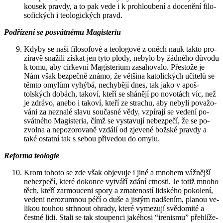
kou­sek prav­dy, a to pak vede i k pro­hlou­be­ní a do­ce­ně­ní fi­lo­
so­fic­kých i te­o­lo­gic­kých pravd.
Pod­ří­ze­ní se po­svát­né­mu Magis­te­riu
Kdyby se naši fi­lo­so­fo­vé a te­o­lo­go­vé z oněch nauk takto pro­
zí­ra­vě sna­ži­li zís­kat jen tyto plody, ne­by­lo by žád­né­ho dů­vo­du
k tomu, aby cír­kev­ní Magis­te­ri­um za­sa­ho­va­lo. Přes­to­že je
Nám však bez­peč­ně známo, že vět­ši­na ka­to­lic­kých uči­te­lů se
těmto omy­lům vy­hý­bá, ne­chy­bě­jí dnes, tak jako v apoš­
tolských do­bách, ta­ko­ví, kteří se shá­ně­jí po no­vo­tách víc, než
je zdrá­vo, anebo i ta­ko­ví, kteří ze stra­chu, aby ne­by­li po­va­žo­
vá­ni za ne­zna­lé slavu sou­čas­né vědy, vzpí­ra­jí se ve­de­ní po­
svát­né­ho Magis­te­ria, čímž se vy­sta­vu­jí ne­bez­pe­čí, že se po­
zvol­na a ne­po­zo­ro­va­ně vzdá­lí od zje­ve­né bož­ské prav­dy a
také ostat­ní tak s sebou při­ve­dou do omylu.
Re­for­ma te­o­lo­gie
Krom to­ho­to se zde však ob­je­vu­je i jiné a mno­hem váž­něj­ší
ne­bez­pe­čí, které do­kon­ce vy­tvá­ří zdání ctnos­ti. Je totiž mnoho
těch, kteří za­rmou­ce­ni spory a zma­te­nos­tí lid­ské­ho po­ko­le­ní,
ve­de­ni ne­ro­zum­nou péčí o duše a jis­tým nad­še­ním, pla­nou ve­
li­kou tou­hou strh­nout ohra­dy, které vy­me­zu­jí svě­do­mi­té a
čest­né lidi. Stali se tak stou­pen­ci ja­ké­ho­si “ire­nis­mu” pře­hlí­že­