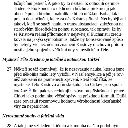
la­žu­jí­cí­mu pa­t­ře­ní. A jako by to ne­sta­či­lo: od­ho­di­li de­fi­ni­ce
Tri­dent­ské­ho kon­ci­lu o dě­dič­ném hří­chu a pře­kru­cu­jí jak
obec­né po­je­tí hří­chu – na­ko­lik je hřích uráž­kou Boha, tak i
pojem do­stiu­či­ně­ní, které za nás Kris­tus při­ne­sl. Ne­chy­bě­jí ani
ta­ko­ví, kteří se snaží nauku o transsub­stan­ci­a­ci, za­lo­že­nou na
sta­ro­by­lém fi­lo­so­fic­kém pojmu sub­stan­ce, tak opra­vit, že by
se Kris­to­va re­ál­ná pří­tom­nost v nej­svě­těj­ší Eu­cha­ris­tii zre­du­
ko­va­la na ja­ký­si sym­bo­lis­mus, takže by kon­se­kro­va­né způ­so­
by ne­by­ly víc než účin­ná zna­me­ní Kris­to­vy du­chov­ní pří­tom­
nos­ti a jeho spo­je­ní s vě­ří­cí­mi údy v mystic­kém Těle.
Mystic­ké Tělo Kris­to­vo je to­tož­né s ka­to­lic­kou Církví
Ně­kte­ří se těž do­mní­va­jí, že je ne­za­va­zu­je nauka, kte­rou jsme
před ně­ko­li­ka málo lety vy­lo­ži­li v Naší en­cyk­li­ce a jež je rov­
něž za­lo­že­ná na pra­me­nech Zje­ve­ní, která totiž říká, že
mystic­ké Tělo Kris­to­vo a řím­sko­ka­to­lic­ká Cír­kev jsou spolu
5
to­tož­né.
Jiní pak zas re­du­ku­jí ne­zbyt­nou pří­sluš­nost k pravé
Církvi jako pod­mín­ku věčné spásy na prázd­nou for­mu­li. Další
zase po­va­žu­ji ro­zu­mo­vou hod­no­tu vě­ro­hod­nos­ti křes­ťan­ské
víry za ne­pa­t­řič­nou.
Ne­ro­zum­né snahy a fa­leš­ná věda
A tak jsme vzhle­dem k těmto a k mnoha dal­ším po­dob­ným