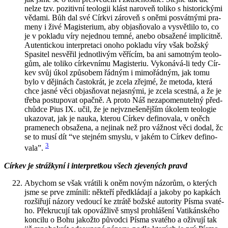
nelze tzv. po­zi­tiv­ní te­o­lo­gii klást na­ro­veň to­li­ko s his­to­ric­ký­mi
vě­da­mi. Bůh dal své Církvi zá­ro­veň s oněmi po­svát­ný­mi pra­
me­ny i živé Magis­te­ri­um, aby objasňovalo a vy­svět­li­lo to, co
je v po­kla­du víry ne­jed­nou temné, anebo ob­sa­že­né im­pli­cit­ně.
Au­ten­tic­kou in­ter­pre­ta­ci onoho po­kla­du víry však bož­ský
Spa­si­tel ne­svě­řil jed­not­li­vým vě­ří­cím, ba ani sa­mot­ným te­o­lo­
gům, ale to­li­ko cír­kev­ní­mu Magis­te­riu. Vy­ko­ná­vá-li tedy Cír­
kev svůj úkol způ­so­bem řád­ným i mi­mo­řád­ným, jak tomu
bylo v dě­ji­nách čas­to­krát, je zcela zřej­mé, že me­to­da, která
chce jasné věci objasňovat ne­jas­ný­mi, je zcela scest­ná, a že je
třeba po­stu­po­vat opač­ně. A proto Náš ne­za­po­me­nu­tel­ný před­
chůd­ce Pius IX. učil, že je nej­vzne­še­něj­ším úko­lem te­o­lo­gie
uka­zo­vat, jak je nauka, kte­rou Cír­kev de­fi­no­va­la, v oněch
pra­me­nech ob­sa­že­na, a neji­nak než pro váž­nost věci dodal, žc
se to musí dít “ve stej­ném smys­lu, v jakém to Cír­kev de­fi­no­
3
va­la”.
Cír­kev je stráž­ky­ní i in­ter­pret­kou všech zje­ve­ných pravd
Abychom se však vrá­ti­li k oněm novým ná­zo­rům, o kte­rých
jsme se prve zmí­ni­li: ně­kte­ří před­klá­da­jí a ja­ko­by po kap­kách
roz­ši­řu­jí ná­zo­ry ve­dou­cí ke ztrá­tě bož­ské au­to­ri­ty Písma sva­té­
ho. Pře­kru­cu­jí tak opo­váž­li­vě smysl pro­hlá­še­ní Va­ti­kán­ské­ho
kon­ci­lu o Bohu ja­kož­to pů­vod­ci Písma sva­té­ho a oži­vu­jí tak