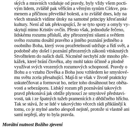
ských a mrav­ních vzda­lu­je od prav­dy, byly vždy všem po­cti­
vým lidem, zvláš­tě pak vě­ří­cím a věr­ným synům Církve, pra­
me­nem a pří­či­nou pře­ve­li­ké bo­les­ti, a to zvláš­tě dnes, kdy na
všech stra­nách vi­dí­me útoky na sa­mot­né prin­ci­py křes­ťan­ské
kul­tu­ry. Není až tak pře­kva­pu­jí­cí, že se tyto spory a omyly vy­
sky­tu­jí mimo Kris­tův ovčín. Přes­to však, jed­no­du­še ře­če­no,
lid­ské­mu ro­zu­mu pří­slu­ší, aby při­ro­ze­ný­mi si­la­mi a svět­lem
svého ro­zu­mu do­sá­hl pra­vé­ho a jis­té­ho po­zná­ní je­di­né­ho a
osob­ní­ho Boha, který svou pro­zře­tel­nos­tí udr­žu­je a řídí svět, a
po­dob­ně aby došel i po­zná­ní při­ro­ze­ných zá­ko­nů vtisk­nu­tých
Stvo­ři­te­lem do na­šich duší. Nicmé­ně ne­chy­bí zde mnoho pře­
ká­žek, které brání člo­vě­ku, aby mohl takto účin­ně a plod­ně
vy­u­ží­vat svých vro­ze­ných ro­zu­mo­vých schop­nos­tí. Prav­dy o
Bohu a o vzta­hu člo­vě­ka a Boha jsou vzhle­dem ke smys­lo­vé­
mu světu zcela pře­sa­hu­jí­cí. Mají-li se však v ži­vo­tě prak­tic­ky
usku­tečňovat a for­mo­vat ho, nelze toho do­sáh­nout bez obě­ta­
vos­ti a se­be­z­á­po­ru. Lid­ský rozum při po­zná­vá­ní ta­ko­vých
pravd pře­ko­ná­vá jak ob­tí­že ply­nou­cí ze smys­lo­vé před­sta­vi­
vos­ti, tak i ze špat­ných tužeb pra­me­ní­cích z dě­dič­né­ho hří­chu.
Tak se stává, že se lidé v ta­ko­vých­to vě­cech rádi při­klá­ně­jí k
tomu, co je mylné anebo ale­spoň ne­jis­té, pro­to­že si vlast­ně ani
samí ne­pře­jí, aby to byla prav­da.
Mo­rál­ní nut­nost Bo­ží­ho zje­ve­ní