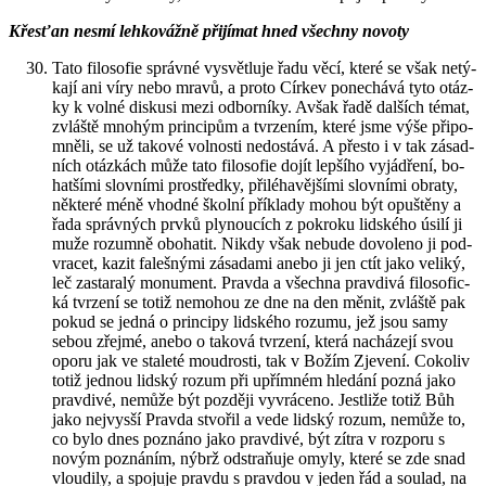
Křes­ťan nesmí leh­ko­váž­ně při­jí­mat hned všech­ny no­vo­ty
Tato fi­lo­so­fie správ­né vy­svět­lu­je řadu věcí, které se však ne­tý­
ka­jí ani víry nebo mravů, a proto Cír­kev po­ne­chá­vá tyto otáz­
ky k volné dis­ku­si mezi od­bor­ní­ky. Avšak řadě dal­ších témat,
zvláš­tě mno­hým prin­ci­pům a tvr­ze­ním, které jsme výše při­po­
mně­li, se už ta­ko­vé vol­nos­ti ne­do­stá­vá. A přes­to i v tak zá­sad­
ních otáz­kách může tato fi­lo­so­fie dojít lep­ší­ho vy­já­d­ře­ní, bo­
hat­ší­mi slov­ní­mi pro­střed­ky, při­lé­ha­věj­ší­mi slov­ní­mi ob­ra­ty,
ně­kte­ré méně vhod­né škol­ní pří­kla­dy mohou být opuš­tě­ny a
řada správ­ných prvků ply­nou­cích z po­kro­ku lid­ské­ho úsilí ji
muže ro­zum­ně obo­ha­tit. Nikdy však ne­bu­de do­vo­le­no ji pod­
vra­cet, kazit fa­leš­ný­mi zá­sa­da­mi anebo ji jen ctít jako ve­li­ký,
leč za­sta­ra­lý mo­nu­ment. Prav­da a všech­na prav­di­vá fi­lo­so­fic­
ká tvr­ze­ní se totiž ne­mo­hou ze dne na den měnit, zvláš­tě pak
pokud se jedná o prin­ci­py lid­ské­ho ro­zu­mu, jež jsou samy
sebou zřej­mé, anebo o ta­ko­vá tvr­ze­ní, která na­chá­ze­jí svou
oporu jak ve sta­le­té moud­ros­ti, tak v Božím Zje­ve­ní. Co­ko­liv
totiž jed­nou lid­ský rozum při upřím­ném hle­dá­ní pozná jako
prav­di­vé, ne­mů­že být poz­dě­ji vy­vrá­ce­no. Jestli­že totiž Bůh
jako nej­vy­sší Prav­da stvo­řil a vede lid­ský rozum, ne­mů­že to,
co bylo dnes po­zná­no jako prav­di­vé, být zítra v roz­po­ru s
novým po­zná­ním, nýbrž od­st­raňuje omyly, které se zde snad
vlou­di­ly, a spo­ju­je prav­du s prav­dou v jeden řád a sou­lad, na