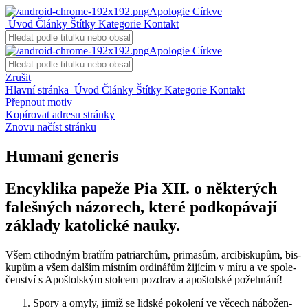
Apologie Církve
Úvod
Články
Štítky
Kategorie
Kontakt
Apologie Církve
Zrušit
Hlavní stránka
Úvod
Články
Štítky
Kategorie
Kontakt
Přepnout motiv
Kopírovat adresu stránky
Znovu načíst stránku
Humani generis
Encyklika papeže Pia XII. o některých
falešných názorech, které podkopávají
základy katolické nauky.
Všem cti­hod­ným brat­řím pa­tri­ar­chům, pri­ma­sům, ar­ci­bis­ku­pům, bis­
ku­pům a všem dal­ším míst­ním or­di­ná­řům ži­jí­cím v míru a ve spo­le­
čen­ství s Apoš­tolským stol­cem pozdrav a apoš­tolské po­žeh­ná­ní!
Spory a omyly, jimiž se lid­ské po­ko­le­ní ve vě­cech ná­bo­žen­