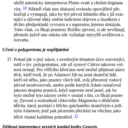
ulo­žil au­ten­tic­ky in­ter­pre­to­vat Písmo svaté a chrá­nit dogma­ta
10
víry.
Ně­kte­ří však tuto dis­kus­ní svo­bo­du opo­váž­li­vě pře­
kra­ču­jí a vy­stu­pu­jí, jako by byl původ lid­ské­ho těla z již exis­
tu­jí­cí a oži­ve­né látky oněmi in­di­ci­e­mi ob­je­ven a úsud­kem z
těch­to před­po­kla­dů vy­vo­zen a s na­pros­tou jis­to­tou do­ká­zán.
Toho však, co ří­ka­jí pra­me­ny Bo­ží­ho zje­ve­ní, si ale ne­vší­ma­jí,
přes­to­že právě tato otáz­ka zde vy­ža­du­je nej­vyš­ší uváž­li­vost a
roz­va­hu.
Učení o po­ly­ge­nis­mu je ne­při­ja­tel­né
Pokud jde o jiný názor, s uve­de­ným té­ma­tem úzce sou­vi­se­jí­cí,
totiž o tzv. po­ly­ge­nis­mus, zde už sy­no­vé Církve ta­ko­vou vol­
nost ne­ma­jí. Pro vě­ří­cí­ho křes­ťa­na není možné při­jmout názor
těch, kteří tvrdí, že po Ada­mo­vi žili na zemi sku­teč­ní lidé,
kteří od něho, jako pra­ot­ce všech lidí, svůj při­ro­ze­ný ro­do­vý
původ ne­od­vo­zo­va­li, anebo podle kte­rých Adam ozna­čo­val
ja­kousi sku­pi­nu pra­ot­ců, když na­pros­to není jasné, jak by
bylo možné tyto ná­zo­ry uvést v sou­lad s tím, co ří­ka­jí pra­me­
ny Zje­ve­ní a roz­hod­nu­tí cír­kev­ní­ho Magis­te­ria o dě­dič­ném
hří­chu, který po­chá­zí z hří­chu spácha­né­ho sku­teč­ným a je­di­
ným Ada­mem; jenž pak plo­ze­ním pře­chá­zí na všech­ny jako
11
hřích vlast­ní kaž­dé­mu jed­not­li­vě.
Dě­jin­ná in­ter­pre­ta­ce prv­ních ka­pi­tol knihy Ge­ne­sis