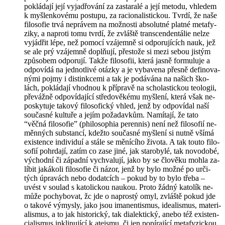
po­klá­da­jí její vy­ja­d­řo­vá­ní za za­sta­ra­lé a její me­to­du, vhle­dem
k myš­len­ko­vé­mu po­stu­pu, za ra­ci­o­na­lis­tic­kou. Tvrdí, že naše
fi­lo­so­fie trvá ne­prá­vem na mož­nos­ti ab­so­lut­né plat­né me­ta­fy­
zi­ky, a na­pro­ti tomu tvrdí, že zvláš­tě transcen­den­tá­lie nelze
vy­já­d­řit lépe, než po­mo­cí vzá­jem­ně si od­po­ru­jí­cích nauk, jež
se ale prý vzá­jem­ně doplňují, přes­to­že si mezi sebou jis­tým
způ­so­bem od­po­ru­jí. Takže fi­lo­so­fii, která jasně for­mu­lu­je a
od­po­ví­dá na jed­not­li­vé otáz­ky a je vy­ba­ve­na přes­ně de­fi­no­va­
ný­mi pojmy i distink­ce­mi a tak je po­dá­vá­na na na­šich ško­
lách, po­klá­da­jí vhod­nou k pří­pra­vě na scho­las­tic­kou te­o­lo­gii,
pře­váž­ně od­po­ví­da­jí­cí stře­do­vě­ké­mu myš­le­ní, která však ne­
po­sky­tu­je ta­ko­vý fi­lo­so­fic­ký vhled, jenž by od­po­ví­dal naší
sou­čas­né kul­tu­ře a jejím po­ža­dav­kům. Na­mí­ta­jí, že tato
“věčná fi­lo­so­fie” (phi­lo­so­phia pe­ren­nis) není než fi­lo­so­fií ne­
měn­ných sub­stan­cí, kdež­to sou­čas­né myš­le­ní si nutně všímá
exis­ten­ce in­di­vi­duí a stále se mě­ní­cí­ho ži­vo­ta. A tak touto fi­lo­
so­fií po­hr­da­jí, zatím co zase jiné, jak sta­ro­by­lé, tak no­vo­do­bé,
vý­chod­ní či zá­pad­ní vy­chva­lu­jí, jako by se člo­vě­ku mohla za­
lí­bit ja­ká­ko­li fi­lo­so­fie či názor, jenž by bylo možné po ur­či­
tých úpra­vách nebo do­dat­cích – pokud by to bylo třeba –
uvést v sou­lad s ka­to­lic­kou nau­kou. Proto žádný ka­to­lík ne­
mů­že po­chy­bo­vat, žc jde o na­pros­tý omyl, zvláš­tě pokud jde
o ta­ko­vé vý­mys­ly, jako jsou ima­nen­tis­mus, ide­a­lis­mus, ma­te­ri­
a­lis­mus, a to jak his­to­ric­ký, tak di­a­lek­tic­ký, anebo též exis­ten­
ci­a­lis­mus in­kli­nu­jí­cí k ate­is­mu, či jen po­pí­ra­jí­cí me­ta­fy­zic­kou