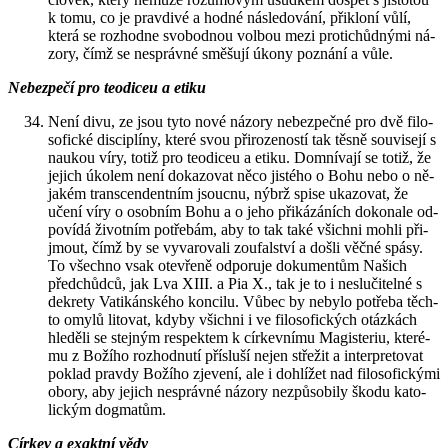
k tomu, co je prav­di­vé a hodné ná­sle­do­vá­ní, při­klo­ní vůlí,
která se roz­hod­ne svo­bod­nou vol­bou mezi pro­ti­chůd­ný­mi ná­
zo­ry, čímž se ne­správ­né smě­šu­jí úkony po­zná­ní a vůle.
Ne­bez­pe­čí pro te­o­di­ceu a etiku
Není divu, ze jsou tyto nové ná­zo­ry ne­bez­peč­né pro dvě fi­lo­
so­fic­ké dis­ci­plí­ny, které svou při­ro­ze­nos­tí tak těsně sou­vi­se­jí s
nau­kou víry, totiž pro te­o­di­ceu a etiku. Do­mní­va­jí se totiž, že
je­jich úko­lem není do­ka­zo­vat něco jis­té­ho o Bohu nebo o ně­
ja­kém transcen­dent­ním jsouc­nu, nýbrž spise uka­zo­vat, že
učení víry o osob­ním Bohu a o jeho při­ká­zá­ních do­ko­na­le od­
po­ví­dá ži­vot­ním po­tře­bám, aby to tak také všich­ni mohli při­
jmout, čímž by se vy­va­ro­va­li zou­fal­ství a došli věčné spásy.
To všech­no vsak ote­vře­ně od­po­ru­je do­ku­men­tům Na­šich
před­chůd­ců, jak Lva XIII. a Pia X., tak je to i ne­slu­či­tel­né s
de­kre­ty Va­ti­kán­ské­ho kon­ci­lu. Vůbec by ne­by­lo po­tře­ba těch­
to omylů li­to­vat, kdyby všich­ni i ve fi­lo­so­fic­kých otáz­kách
hle­dě­li se stej­ným re­spek­tem k cír­kev­ní­mu Magis­te­riu, kte­ré­
mu z Bo­ží­ho roz­hod­nu­tí pří­slu­ší nejen stře­žit a in­ter­pre­to­vat
po­klad prav­dy Bo­ží­ho zje­ve­ní, ale i do­hlí­žet nad fi­lo­so­fic­ký­mi
obory, aby je­jich ne­správ­né ná­zo­ry ne­způ­so­bi­ly škodu ka­to­
lic­kým dogma­tům.
Cír­kev a exakt­ní vědy