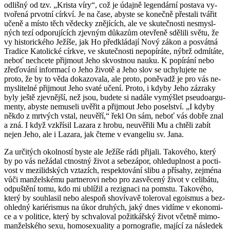
od­liš­ný od tzv. „Kris­ta víry“, což je údaj­ně le­gen­dár­ní po­sta­va vy­
tvo­ře­ná pr­vot­ní církví. Je na čase, abys­te se ko­neč­ně pře­sta­li tvá­řit
učeně a místo těch vě­dec­ky zně­jí­cích, ale ve sku­teč­nos­ti ne­smy­sl­
ných tezí od­po­ru­jí­cích zjev­ným dů­ka­zům ote­vře­ně sdě­li­li světu, že
vy his­to­ric­ké­ho Je­ží­še, jak Ho před­klá­da­jí Nový zákon a po­svát­ná
Tra­di­ce Ka­to­lic­ké církve, ve sku­teč­nos­ti ne­po­pí­rá­te, nýbrž od­mí­tá­te,
neboť ne­chce­te při­jmout Jeho skvost­nou nauku. K po­pí­rá­ní nebo
zře­ďo­vá­ní in­for­ma­cí o Jeho ži­vo­tě a Jeho slov se uchy­lu­je­te ne
proto, že by to věda do­ka­zo­va­la, ale proto, po­ně­vadž je pro vás ne­
mys­li­tel­né při­jmout Jeho svaté učení. Proto, i kdyby Jeho zá­zra­ky
byly ještě zjev­něj­ší, než jsou, bu­de­te si na­dá­le vy­mýš­let pseu­do­ar­gu­
men­ty, abys­te ne­mu­se­li uvě­řit a při­jmout Jeho po­sel­ství. „I kdyby
někdo z mrtvých vstal, ne­u­vě­ří,“ řekl On sám, neboť vás dobře znal
a zná. I když vzkří­sil La­za­ra z hrobu, ne­u­vě­ři­li Mu a chtě­li zabít
nejen Jeho, ale i La­za­ra, jak čteme v evan­ge­liu sv. Jana.
Za ur­či­tých okol­nos­tí byste ale Je­ží­še rádi při­ja­li. Ta­ko­vé­ho, který
by po vás ne­žá­dal ctnost­ný život a se­be­z­á­por, ohle­du­pl­nost a po­cti­
vost v me­zi­lid­ských vzta­zích, re­spek­to­vá­ní slibu a pří­sa­hy, zejmé­na
vůči man­žel­ské­mu part­ne­ro­vi nebo pro za­svě­ce­ný život v ce­li­bá­tu,
od­puš­tě­ní tomu, kdo mi ublí­žil a re­zig­na­ci na po­mstu. Ta­ko­vé­ho,
který by sou­hla­sil nebo ale­spoň sho­ví­va­vě to­le­ro­val ego­is­mus a bez­
o­hled­ný ka­ri­é­ris­mus na úkor dru­hých, jaký dnes vi­dí­me v eko­no­mi­
ce a v po­li­ti­ce, který by schva­lo­val po­žit­kář­ský život včet­ně mi­mo­
man­žel­ské­ho sexu, ho­mose­xu­a­li­ty a por­no­gra­fie, ma­jí­cí za ná­sle­dek