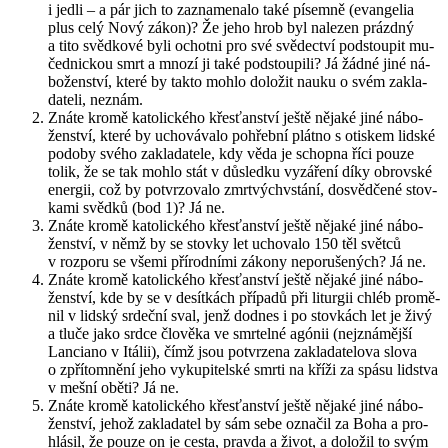
i jedli – a pár jich to za­zna­me­na­lo také pí­sem­ně (evan­ge­lia
plus celý Nový zákon)? Že jeho hrob byl na­le­zen prázd­ný
a tito svěd­ko­vé byli ochot­ni pro své svě­dec­tví pod­stou­pit mu­
čed­nic­kou smrt a mnozí ji také pod­stou­pi­li? Já žádné jiné ná­
bo­žen­ství, které by takto mohlo do­lo­žit nauku o svém za­kla­
da­te­li, ne­znám.
Znáte kromě ka­to­lic­ké­ho křes­ťan­ství ještě ně­ja­ké jiné ná­bo­
žen­ství, které by ucho­vá­va­lo po­hřeb­ní plát­no s otis­kem lid­ské
po­do­by svého za­kla­da­te­le, kdy věda je schop­na říci pouze
tolik, že se tak mohlo stát v dů­sled­ku vy­zá­ře­ní díky ob­rov­ské
ener­gii, což by po­tvr­zo­va­lo zmrtvýchvstá­ní, do­svěd­če­né stov­
ka­mi svěd­ků (bod 1)? Já ne.
Znáte kromě ka­to­lic­ké­ho křes­ťan­ství ještě ně­ja­ké jiné ná­bo­
žen­ství, v němž by se stov­ky let ucho­va­lo 150 těl svět­ců
v roz­po­ru se všemi pří­rod­ní­mi zá­ko­ny ne­po­ru­še­ných? Já ne.
Znáte kromě ka­to­lic­ké­ho křes­ťan­ství ještě ně­ja­ké jiné ná­bo­
žen­ství, kde by se v de­sít­kách pří­pa­dů při li­tur­gii chléb pro­mě­
nil v lid­ský sr­deč­ní sval, jenž dodnes i po stov­kách let je živý
a tluče jako srdce člo­vě­ka ve smr­tel­né agónii (nej­zná­měj­ší
Lan­ci­a­no v Itá­lii), čímž jsou po­tvr­ze­na za­kla­da­te­lo­va slova
o zpří­tomně­ní jeho vy­ku­pi­tel­ské smrti na kříži za spásu lid­stva
v mešní oběti? Já ne.
Znáte kromě ka­to­lic­ké­ho křes­ťan­ství ještě ně­ja­ké jiné ná­bo­
žen­ství, jehož za­kla­da­tel by sám sebe ozna­čil za Boha a pro­
hlá­sil, že pouze on je cesta, prav­da a život, a do­lo­žil to svým