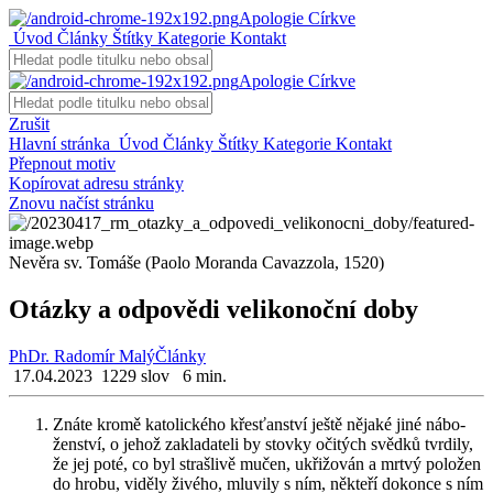
Apologie Církve
Úvod
Články
Štítky
Kategorie
Kontakt
Apologie Církve
Zrušit
Hlavní stránka
Úvod
Články
Štítky
Kategorie
Kontakt
Přepnout motiv
Kopírovat adresu stránky
Znovu načíst stránku
Nevěra sv. Tomáše (Paolo Moranda Cavazzola, 1520)
Otázky a odpovědi velikonoční doby
PhDr. Radomír Malý
Články
17.04.2023
1229 slov
6 min.
Znáte kromě ka­to­lic­ké­ho křes­ťan­ství ještě ně­ja­ké jiné ná­bo­
žen­ství, o jehož za­kla­da­te­li by stov­ky oči­tých svěd­ků tvr­di­ly,
že jej poté, co byl straš­li­vě mučen, ukři­žo­ván a mrtvý po­lo­žen
do hrobu, vi­dě­ly ži­vé­ho, mlu­vi­ly s ním, ně­kte­ří do­kon­ce s ním