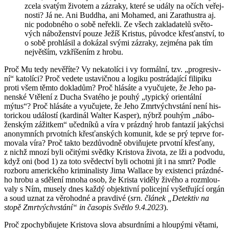
zcela sva­tým ži­vo­tem a zá­zra­ky, které se udály na očích ve­řej­
nos­ti? Já ne. Ani Buddha, ani Mo­ha­med, ani Za­rathust­ra aj.
nic po­dob­né­ho o sobě ne­řek­li. Ze všech za­kla­da­te­lů svě­to­
vých ná­bo­žen­ství pouze Ježíš Kris­tus, pů­vod­ce křes­ťan­ství, to
o sobě pro­hlá­sil a do­ká­zal svými zá­zra­ky, zejmé­na pak tím
nej­vět­ším, vzkří­še­ním z hrobu.
Proč Mu tedy ne­vě­ří­te? Vy ne­ka­to­lí­ci i vy for­mál­ní, tzv. „pro­gre­siv­
ní“ ka­to­lí­ci? Proč ve­de­te usta­vič­nou a lo­gi­ku po­strá­da­jí­cí fi­li­pi­ku
proti všem těmto do­kla­dům? Proč hlá­sá­te a vy­u­ču­je­te, že Jeho pa­
nen­ské Vtě­le­ní z Ducha Sva­té­ho je pouhý „ty­pic­ký ori­en­tál­ní
mýtus“? Proč hlá­sá­te a vy­u­ču­je­te, že Jeho Zmrtvýchvstá­ní není his­
to­ric­kou udá­los­tí (kar­di­nál Wal­ter Kasper), nýbrž pou­hým „ná­bo­
žen­ským zá­žit­kem“ učed­ní­ků a víra v prázd­ný hrob fan­ta­zií ja­kých­si
ano­nym­ních pr­vot­ních křes­ťan­ských ko­mu­nit, kde se prý te­pr­ve for­
mo­va­la víra? Proč takto bez­dů­vod­ně obviňujete pr­vot­ní křes­ťa­ny,
z nichž mnozí byli oči­tý­mi svěd­ky Kris­to­va ži­vo­ta, ze lži a pod­vo­du,
když oni (bod 1) za toto svě­dec­tví byli ochot­ni jít i na smrt? Podle
roz­bo­ru ame­ric­ké­ho kri­mi­na­lis­ty Jima Walla­ce by exis­ten­ci prázd­né­
ho hrobu a sdě­le­ní mnoha osob, že Kris­ta vi­dě­ly ži­vé­ho a roz­mlou­
va­ly s Ním, mu­se­ly dnes každý ob­jek­tiv­ní po­li­cej­ní vy­šet­řu­jí­cí orgán
a soud uznat za vě­ro­hod­né a prav­di­vé (
srn. člá­nek „De­tek­tiv na
stopě Zmrtvýchvstá­ní“ in ča­so­pis Svět­lo 9.4.2023
).
Proč zpo­chybňujete Kris­to­va slova ab­surd­ní­mi a hloupý­mi vě­ta­mi,