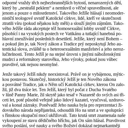
od­por­né vraž­dy těch nej­bez­bran­něj­ších by­tos­tí, ne­na­ro­ze­ných dětí,
který by „ne­stra­šil peklem“ a ne­mlu­vil o věčné spra­ve­dl­nos­ti, ale
jenom a pouze o mi­lo­sr­den­ství. Ta­ko­vé­ho Je­ží­še hlá­sa­jí i ne­o­mo­der­
nis­tič­tí te­o­lo­go­vé uvnitř Ka­to­lic­ké církve, lidé, kteří ve sku­teč­nos­ti
ztra­ti­li víru (pokud ně­ja­kou kdy měli) a slou­ží jiným zá­jmům. Ta­ko­
vé­ho Je­ží­še ráda ak­cep­tu­je též ho­mose­xu­ál­ní lobby uvnitř Církve,
pů­so­bí­cí i na vy­so­kých postech ve Va­ti­ká­nu a tutla­jí­cí ha­neb­ná po­
hlav­ní zne­u­ží­vá­ní po­sled­ních de­se­ti­le­tí. Je­ží­še, který není Bohem –
a pokud jím je, tak Nový zákon a Tra­di­ce prý ne­po­sky­tu­jí Jeho au­
ten­tic­ká slova, zvláš­tě ta o he­te­ro­se­xu­ál­ním man­žel­ství a jeho ne­roz­
lu­či­tel­nos­ti. Tento Ježíš je na stej­né úrov­ni s ji­ný­mi ná­bo­žen­ský­mi
mudr­ci a re­for­má­to­ry sta­ro­vě­ku, Jeho vý­ro­ky, pokud jsou vůbec
prav­di­vé, tak nejsou ne­o­myl­né.
Jenže ta­ko­vý Ježíš nikdy ne­e­xis­to­val. Právě on je vy­bá­je­nou, mý­tic­
kou po­sta­vou. Sku­teč­ný, his­to­ric­ký Ježíš je ten No­vé­ho zá­ko­na
a po­svát­né Tra­di­ce, jak o Něm učí Ka­to­lic­ká cír­kev, kte­rou On za­lo­
žil, již dva ti­sí­ce let. Ten Ježíš, který byl počat z Ducha Sva­té­ho
v lůně Panny Marie, žil skry­tě jako tesař v Na­za­re­tě do svých asi tři­
ce­ti let, poté pů­so­bil ve­řej­ně jako li­do­vý ka­za­tel, vy­u­čo­val, uzdra­vo­
val a konal zá­zra­ky. Po­ně­vadž Jeho nauka byla pro re­pre­zen­ta­ci ži­
dov­ské­ho ná­ro­da ne­při­ja­tel­ná, od­sou­di­li Ho na smrt a ve spo­lu­prá­ci
s řím­skou oku­pač­ní mocí ukři­žo­va­li. Tato krutá smrt zna­me­na­la naše
vy­kou­pe­ní ze stavu dě­dič­né­ho hří­chu, jak On sám hlá­sal. Prav­di­vost
svého po­slá­ní, své nauky a svého Bož­ství do­ká­zal nej­mar­kant­ně­ji