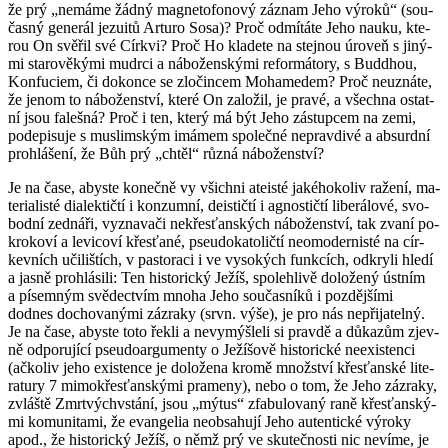
že prý „ne­má­me žádný mag­ne­to­fo­no­vý zá­znam Jeho vý­ro­ků“ (sou­
čas­ný ge­ne­rál je­zu­i­tů Ar­tu­ro Sosa)? Proč od­mí­tá­te Jeho nauku, kte­
rou On svě­řil své Církvi? Proč Ho kla­de­te na stej­nou úroveň s ji­ný­
mi sta­ro­vě­ký­mi mudr­ci a ná­bo­žen­ský­mi re­for­má­to­ry, s Budd­hou,
Kon­fu­ci­em, či do­kon­ce se zlo­čin­cem Mo­ha­me­dem? Proč ne­u­zná­te,
že jenom to ná­bo­žen­ství, které On za­lo­žil, je pravé, a všech­na ostat­
ní jsou fa­leš­ná? Proč i ten, který má být Jeho zá­stup­cem na zemi,
po­de­pi­su­je s mus­lim­ským imá­mem spo­leč­né ne­prav­di­vé a ab­surd­ní
pro­hlá­še­ní, že Bůh prý „chtěl“ různá ná­bo­žen­ství?
Je na čase, abys­te ko­neč­ně vy všich­ni ate­is­té ja­ké­ho­ko­liv ra­že­ní, ma­
te­ri­a­lis­té di­a­lek­tič­tí i kon­zum­ní, de­is­tič­tí i agnos­tič­tí li­be­rá­lo­vé, svo­
bod­ní zed­ná­ři, vy­zna­va­či ne­křes­ťan­ských ná­bo­žen­ství, tak zvaní po­
kro­ko­ví a le­vi­co­ví křes­ťa­né, pseu­do­ka­to­lič­tí ne­o­mo­der­nis­té na cír­
kev­ních uči­liš­tích, v pas­to­ra­ci i ve vy­so­kých funk­cích, od­kry­li hledí
a jasně pro­hlá­si­li: Ten his­to­ric­ký Ježíš, spo­leh­li­vě do­lo­že­ný úst­ním
a pí­sem­ným svě­dec­tvím mnoha Jeho sou­čas­ní­ků i poz­děj­ší­mi
dodnes do­cho­va­ný­mi zá­zra­ky (srvn. výše), je pro nás ne­při­ja­tel­ný.
Je na čase, abys­te toto řekli a ne­vy­mýš­le­li si prav­dě a dů­ka­zům zjev­
ně od­po­ru­jí­cí pseu­do­ar­gu­men­ty o Je­ží­šo­vě his­to­ric­ké ne­e­xis­ten­ci
(ač­ko­liv jeho exis­ten­ce je do­lo­že­na kromě množ­ství křes­ťan­ské li­te­
ra­tu­ry 7 mi­mokřes­ťan­ský­mi pra­me­ny), nebo o tom, že Jeho zá­zra­ky,
zvláš­tě Zmrtvýchvstá­ní, jsou „mýtus“ zfa­bu­lo­va­ný raně křes­ťan­ský­
mi ko­mu­ni­ta­mi, že evan­ge­lia ne­ob­sa­hu­jí Jeho au­ten­tic­ké vý­ro­ky
apod., že his­to­ric­ký Ježíš, o němž prý ve sku­teč­nos­ti nic ne­ví­me, je