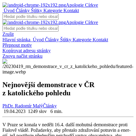
Apologie Církve
Úvod
Články
Štítky
Kategorie
Kontakt
Apologie Církve
Zrušit
Hlavní stránka
Úvod
Články
Štítky
Kategorie
Kontakt
Přepnout motiv
Kopírovat adresu stránky
Znovu načíst stránku
Nejnovější demonstrace v ČR
z katolického pohledu
PhDr. Radomír Malý
Články
19.04.2023
1249 slov
6 min.
V Praze se ko­na­la v ne­dě­li 16.4. další mo­hut­ná de­mon­stra­ce proti
Fi­a­lo­vě vládě. Po­ža­dav­ky, aby pře­sta­lo zdra­žo­vá­ní po­tra­vin a ener­
gií, jež po­sti­hu­je pře­de­vším nej­chud­ší vrst­vy oby­va­tel­stva, aby