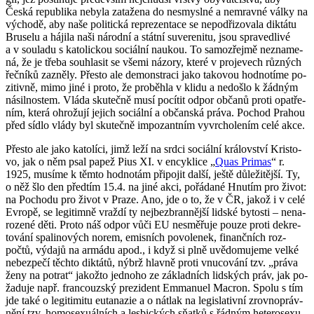
Česká re­pub­li­ka ne­by­la za­ta­že­na do ne­smy­sl­né a ne­mrav­né války na
vý­cho­dě, aby naše po­li­tic­ká re­pre­zen­ta­ce se ne­pod­ři­zo­va­la dik­tá­tu
Bru­se­lu a há­ji­la naši ná­rod­ní a stát­ní su­ve­re­ni­tu, jsou spra­ved­li­vé
a v sou­la­du s ka­to­lic­kou so­ci­ál­ní nau­kou. To sa­mo­zřej­mě ne­zna­me­
ná, že je třeba sou­hla­sit se všemi ná­zo­ry, které v pro­je­vech růz­ných
řeč­ní­ků za­zně­ly. Přes­to ale de­mon­stra­ci jako ta­ko­vou hod­no­tí­me po­
zi­tiv­ně, mimo jiné i proto, že pro­běh­la v klidu a ne­do­šlo k žád­ným
ná­sil­nos­tem. Vláda sku­teč­ně musí po­cí­tit odpor ob­ča­nů proti opat­ře­
ním, která ohro­žu­jí je­jich so­ci­ál­ní a ob­čan­ská práva. Po­chod Pra­hou
před sídlo vlády byl sku­teč­ně im­po­zant­ním vy­vr­cho­le­ním celé akce.
Přes­to ale jako ka­to­lí­ci, jimž leží na srdci so­ci­ál­ní krá­lov­ství Kris­to­
vo, jak o něm psal papež Pius XI. v en­cyk­li­ce „
Quas Pri­mas
“ r.
1925, mu­sí­me k těmto hod­no­tám při­po­jit další, ještě dů­le­ži­těj­ší. Ty,
o něž šlo den před­tím 15.4. na jiné akci, po­řá­da­né Hnu­tím pro život:
na Po­cho­du pro život v Praze. Ano, jde o to, že v ČR, jakož i v celé
Ev­ro­pě, se le­gi­tim­ně vraž­dí ty nej­bez­bran­něj­ší lid­ské by­tos­ti – ne­na­
ro­ze­né děti. Proto náš odpor vůči EU ne­smě­řu­je pouze proti de­kre­
to­vá­ní spa­li­no­vých norem, emis­ních po­vo­le­nek, fi­nanč­ních roz­
počtů, vý­da­jů na ar­má­du apod., i když si plně uvě­do­mu­je­me velké
ne­bez­pe­čí těch­to dik­tá­tů, nýbrž hlav­ně proti vnu­co­vá­ní tzv. „práva
ženy na po­trat“ ja­kož­to jed­no­ho ze zá­klad­ních lid­ských práv, jak po­
ža­du­je např. fran­couz­ský pre­zi­dent Em­ma­nu­el Ma­cron. Spolu s tím
jde také o le­gi­ti­mi­tu eu­ta­na­zie a o nátlak na le­gisla­tiv­ní zrov­no­práv­
ně­ní tzv. ho­mose­xu­ál­ních a le­sbic­kých sňatků s řád­ným he­te­ro­se­xu­