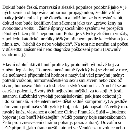
Dokud bude česká, mo­rav­ská a slez­ská po­pu­la­ce po­dob­ně jako v ji­
ných ze­mích ohlu­po­vá­na od­por­nou pro­pa­gan­dou, že dítě v lůně
matky ještě není tak plně člo­vě­kem a tudíž ho lze bez­trest­ně zabít,
dokud toto bude ko­di­fi­ko­vá­no zá­ko­nem jako tzv. „právo ženy na
svo­bod­nou volbu“, žádné úpra­vy so­ci­ál­ní­ho sys­té­mu ve pro­spěch
tě­hot­ných žen pří­liš ne­po­mo­hou. Po­trat je vždyc­ky zlo­či­nem vraž­dy,
z po­hle­du ka­to­lic­ké mo­rál­ky těž­kým hří­chem, podle ka­techis­mu jed­
ním z tzv. „hříchů do nebe vo­la­jí­cích“. Na tom nic ne­mě­ní ani po­če­tí
v dů­sled­ku zná­sil­ně­ní nebo diagnóza po­ško­ze­ní plodu (Dow­nův
syn­drom aj.).
Hlav­ní ná­pl­ní ak­ti­vit hnutí pro­li­fe by proto měl být právě boj za
změnu le­gisla­ti­vy. To ne­zna­me­ná nutně fy­zic­ký boj se zbra­ní v ruce,
ale ne­ú­nav­né při­po­mí­ná­ní hod­not a na­zý­vá­ní věcí pra­vý­mi jmény:
po­tra­tů vraž­dou, mi­mo­man­žel­ské­ho sexu smil­stvem nebo ci­zo­lož­
stvím, ho­mose­xu­ál­ních a le­sbic­kých styků so­do­mií… A nebát se ani
os­t­rých po­le­mik, ži­vo­ty těch nej­bez­bran­něj­ších za to stojí. A jest­li
sa­ta­no­vi slu­žeb­ní­ci vy­vo­la­jí pro­ná­sle­do­vá­ní, pak jsme ochot­ni jít
i do kri­mi­ná­lů. S Be­li­a­lem nelze dělat žádné kom­pro­mi­sy! A jestli­že
nám vnutí proti naší vůli fy­zic­ký boj, pak – jak na­psal náš velký mo­
rav­ský kněz, vlas­te­nec a obrán­ce Církve Fran­ti­šek Sušil – „bu­de­me
bo­jo­vat jako brat­ří Maka­bej­ští“ (vůdčí po­sta­vy boje sta­ro­zá­kon­ních
Židů proti zne­svě­ce­ní chrá­mu po­ha­ny, pozn. au­to­ra). Do­vo­lím si
ještě při­po­jit „jako fran­couz­ští ka­to­lí­ci ve Ven­dée za re­vo­lu­ce nebo