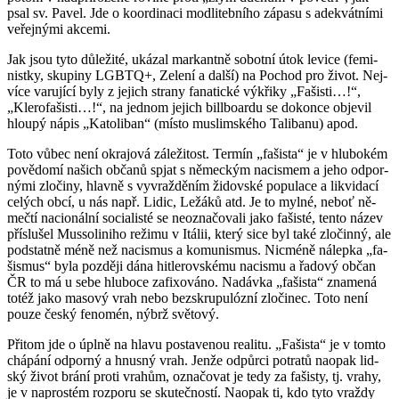
psal sv. Pavel. Jde o ko­or­di­na­ci mod­li­teb­ní­ho zá­pa­su s ade­kvát­ní­mi
ve­řej­ný­mi ak­ce­mi.
Jak jsou tyto dů­le­ži­té, uká­zal mar­kant­ně so­bot­ní útok le­vi­ce (fe­mi­
nist­ky, sku­pi­ny LGBTQ+, Ze­le­ní a další) na Po­chod pro život. Nej­
ví­ce va­ru­jí­cí byly z je­jich stra­ny fa­na­tic­ké vý­kři­ky „Fa­šis­ti…!“,
„Kle­ro­fa­šis­ti…!“, na jed­nom je­jich bill­bo­ar­du se do­kon­ce ob­je­vil
hloupý nápis „Ka­to­li­ban“ (místo mus­lim­ské­ho Ta­li­ba­nu) apod.
Toto vůbec není okra­jo­vá zá­le­ži­tost. Ter­mín „fa­šis­ta“ je v hlu­bo­kém
po­vě­do­mí na­šich ob­ča­nů spjat s ně­mec­kým na­cis­mem a jeho od­por­
ný­mi zlo­či­ny, hlav­ně s vy­vraž­dě­ním ži­dov­ské po­pu­la­ce a li­kvi­da­cí
ce­lých obcí, u nás např. Lidic, Le­žá­ků atd. Je to mylné, neboť ně­
meč­tí na­ci­o­nál­ní so­ci­a­lis­té se ne­o­zna­čo­va­li jako fa­šis­té, tento název
pří­slu­šel Mus­so­li­ni­ho re­ži­mu v Itá­lii, který sice byl také zlo­čin­ný, ale
pod­stat­ně méně než na­cis­mus a ko­mu­nis­mus. Nicmé­ně ná­lep­ka „fa­
šis­mus“ byla poz­dě­ji dána hit­le­rov­ské­mu na­cis­mu a řa­do­vý občan
ČR to má u sebe hlu­bo­ce za­fi­xo­vá­no. Na­dáv­ka „fa­šis­ta“ zna­me­ná
totéž jako ma­so­vý vrah nebo bez­skru­pulózní zlo­či­nec. Toto není
pouze český fe­no­mén, nýbrž svě­to­vý.
Při­tom jde o úplně na hlavu po­sta­ve­nou re­a­li­tu. „Fa­šis­ta“ je v tomto
chá­pá­ní od­por­ný a hnus­ný vrah. Jenže od­půr­ci po­tra­tů na­o­pak lid­
ský život brání proti vra­hům, ozna­čo­vat je tedy za fa­šis­ty, tj. vrahy,
je v na­pros­tém roz­po­ru se sku­teč­nos­tí. Na­o­pak ti, kdo tyto vraž­dy