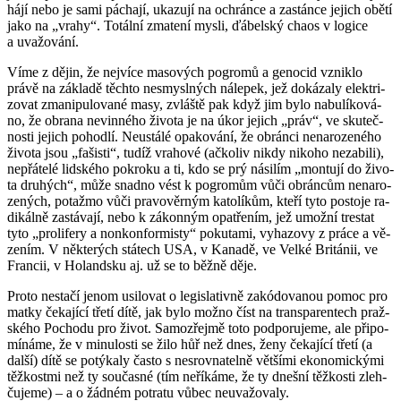
hájí nebo je sami pácha­jí, uka­zu­jí na ochrán­ce a za­stán­ce je­jich obětí
jako na „vrahy“. To­tál­ní zma­te­ní mysli, ďá­bel­ský chaos v lo­gi­ce
a uva­žo­vá­ní.
Víme z dějin, že nej­ví­ce ma­so­vých po­gro­mů a ge­no­cid vznik­lo
právě na zá­kla­dě těch­to ne­smy­sl­ných ná­le­pek, jež do­ká­za­ly elek­tri­
zo­vat zma­ni­pu­lo­va­né masy, zvláš­tě pak když jim bylo na­bu­lí­ko­vá­
no, že obra­na ne­vin­né­ho ži­vo­ta je na úkor je­jich „práv“, ve sku­teč­
nos­ti je­jich po­hod­lí. Ne­u­stá­lé opa­ko­vá­ní, že obrán­ci ne­na­ro­ze­né­ho
ži­vo­ta jsou „fa­šis­ti“, tudíž vra­ho­vé (ač­ko­liv nikdy ni­ko­ho ne­za­bi­li),
ne­přá­te­lé lid­ské­ho po­kro­ku a ti, kdo se prý ná­si­lím „mon­tu­jí do ži­vo­
ta dru­hých“, může snad­no vést k po­gro­mům vůči obrán­cům ne­na­ro­
ze­ných, po­taž­mo vůči pra­vo­věr­ným ka­to­lí­kům, kteří tyto po­sto­je ra­
di­kál­ně za­stá­va­jí, nebo k zá­kon­ným opat­ře­ním, jež umož­ní trestat
tyto „pro­li­fe­ry a non­kon­for­mis­ty“ po­ku­ta­mi, vy­ha­zo­vy z práce a vě­
ze­ním. V ně­kte­rých stá­tech USA, v Ka­na­dě, ve Velké Bri­tá­nii, ve
Fran­cii, v Ho­land­sku aj. už se to běžně děje.
Proto ne­sta­čí jenom usi­lo­vat o le­gisla­tiv­ně zakódo­va­nou pomoc pro
matky če­ka­jí­cí třetí dítě, jak bylo možno číst na transpa­ren­tech praž­
ské­ho Po­cho­du pro život. Sa­mo­zřej­mě toto pod­po­ru­je­me, ale při­po­
mí­ná­me, že v mi­nu­los­ti se žilo hůř než dnes, ženy če­ka­jí­cí třetí (a
další) dítě se po­tý­ka­ly často s ne­srov­na­tel­ně vět­ší­mi eko­no­mic­ký­mi
těž­kost­mi než ty sou­čas­né (tím ne­ří­ká­me, že ty dneš­ní těž­kos­ti zleh­
ču­je­me) – a o žád­ném po­tra­tu vůbec ne­u­va­žo­va­ly.