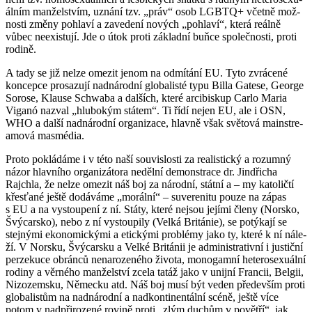
ál­ním man­žel­stvím, uzná­ní tzv. „práv“ osob LGBTQ+ včet­ně mož­
nos­ti změny po­hla­ví a za­ve­de­ní no­vých „po­hla­ví“, která re­ál­ně
vůbec ne­e­xis­tu­jí. Jde o útok proti zá­klad­ní buňce spo­leč­nos­ti, proti
ro­di­ně.
A tady se již nelze ome­zit jenom na od­mí­tá­ní EU. Tyto zvrá­ce­né
kon­cep­ce pro­sa­zu­jí nad­ná­rod­ní glo­ba­lis­té typu Billa Ga­te­se, Ge­or­ge
So­ro­se, Klause Schwa­ba a dal­ších, které ar­ci­bis­kup Carlo Maria
Viganó na­zval „hlu­bo­kým stá­tem“. Ti řídí nejen EU, ale i OSN,
WHO a další nad­ná­rod­ní or­ga­ni­za­ce, hlav­ně však svě­to­vá ma­in­stre­
a­mo­vá masmé­dia.
Proto po­klá­dá­me i v této naší sou­vis­los­ti za re­a­lis­tic­ký a ro­zum­ný
názor hlav­ní­ho or­ga­ni­zá­to­ra ne­děl­ní de­mon­stra­ce dr. Jin­dři­cha
Rajch­la, že nelze ome­zit náš boj za ná­rod­ní, stát­ní a – my ka­to­lič­tí
křes­ťa­né ještě do­dá­vá­me „mo­rál­ní“ – su­ve­re­ni­tu pouze na zápas
s EU a na vy­stou­pe­ní z ní. Státy, které nejsou je­jí­mi členy (Nor­sko,
Švý­car­sko), nebo z ní vy­stou­pi­ly (Velká Bri­tá­nie), se po­tý­ka­jí se
stej­ný­mi eko­no­mic­ký­mi a etic­ký­mi pro­blémy jako ty, které k ní ná­le­
ží. V Nor­sku, Švý­car­sku a Velké Bri­tá­nii je ad­mi­nis­tra­tiv­ní i jus­tič­ní
per­ze­ku­ce obrán­ců ne­na­ro­ze­né­ho ži­vo­ta, mo­no­gam­ní he­te­ro­se­xu­ál­ní
ro­di­ny a věr­né­ho man­žel­ství zcela tatáž jako v unij­ní Fran­cii, Bel­gii,
Ni­zo­zem­sku, Ně­mec­ku atd. Náš boj musí být veden pře­de­vším proti
glo­ba­lis­tům na nad­ná­rod­ní a nad­kon­ti­nen­tál­ní scéně, ještě více
potom v nad­při­ro­ze­né ro­vi­ně proti „zlým du­chům v po­vět­ří“, jak