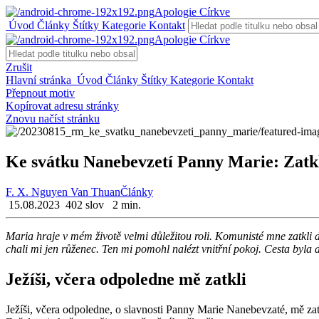
Apologie Církve
Úvod
Články
Štítky
Kategorie
Kontakt
Apologie Církve
Zrušit
Hlavní stránka
Úvod
Články
Štítky
Kategorie
Kontakt
Přepnout motiv
Kopírovat adresu stránky
Znovu načíst stránku
Ke svátku Nanebevzetí Panny Marie: Zatkl
F. X. Nguyen Van Thuan
Články
15.08.2023
402 slov
2 min.
Maria hraje v mém ži­vo­tě velmi dů­le­ži­tou roli. Ko­mu­nis­té mne za­tkli
cha­li mi jen rů­že­nec. Ten mi po­mohl na­lézt vnitř­ní pokoj. Cesta byla d
Je­ží­ši, včera od­po­led­ne mě za­tkli
Je­ží­ši, včera od­po­led­ne, o slav­nos­ti Panny Marie Na­ne­be­vza­té, mě za­t