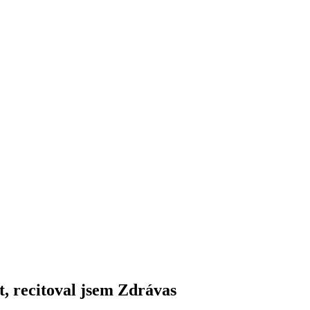
 re­ci­to­val jsem Zdrá­vas