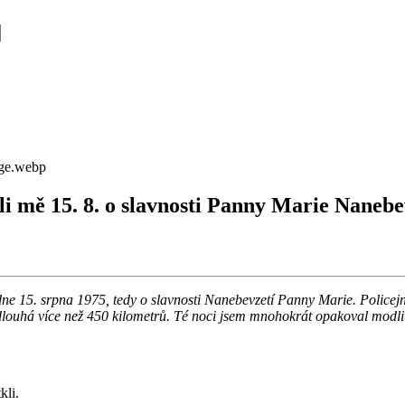
i mě 15. 8. o slavnosti Panny Marie Nanebe
 dne 15. srpna 1975, tedy o slav­nos­ti Na­ne­be­vze­tí Panny Marie. Po­li­cej­
lou­há více než 450 ki­lo­me­t­rů. Té noci jsem mno­ho­krát opa­ko­val mod­li
kli.