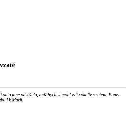
vzaté
ní auto mne od­vá­že­lo, aniž bych si mohl vzít co­ko­liv s sebou. Po­ne­
t­bu i k Marii.