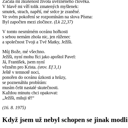
Za­ča­la mi zku­še­nost ži­vo­ta uvěz­ně­né­ho člo­vě­ka.
V hlavě mi víří tolik zma­te­ných myš­le­nek:
smu­tek, strach, na­pě­tí, mé srdce je zra­ně­né.
Ve svém po­ko­ře­ní se roz­po­mí­nám na slova Písma:
Byl za­poč­ten mezi zlo­čin­ce.
(Lk 22,37)
V tomto ne­smír­ném oce­á­nu hoř­kos­ti
s sebou nemám zhola nic, jen rů­že­nec
a spo­leč­nost Tvoji a Tvé Matky, Je­ží­ši.
Můj Bože, mé všech­no.
Je­ží­ši, nyní mohu říci jako apoš­tol Pavel:
Já, Fran­ti­šek, jsem nyní
věz­něm pro Kris­ta.
(srov. Ef 3,1)
Ještě v tem­no­tě noci,
po­no­řen do oce­á­nu úz­kos­ti a hrůzy,
se po­zne­náh­lu pro­bí­rám:
musím čelit na­sta­lé sku­teč­nos­ti.
Kaž­dou mi­nu­tu chci opa­ko­vat:
„Je­ží­ši, mi­lu­ji tě!“
(16. 8. 1975)
Když jsem už nebyl scho­pen se jinak mod­lit,