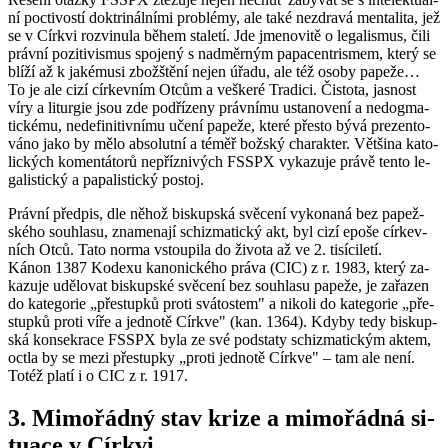
ní po­cti­vos­tí dok­tri­nál­ní­mi pro­blémy, ale také ne­zdra­vá men­ta­li­ta, jež
se v Církvi roz­vi­nu­la během sta­le­tí. Jde jme­no­vi­tě o le­ga­lis­mus, čili
práv­ní po­zi­ti­vis­mus spo­je­ný s nad­měr­ným pa­pa­cen­t­ris­mem, který se
blíží až k ja­ké­musi zbožště­ní nejen úřadu, ale též osoby pa­pe­že…
To je ale cizí cír­kev­ním Otcům a veš­ke­ré Tra­di­ci. Čis­to­ta, jas­nost
víry a li­tur­gie jsou zde pod­ří­ze­ny práv­ní­mu usta­no­ve­ní a ne­dogma­
tic­ké­mu, ne­de­fi­ni­tiv­ní­mu učení pa­pe­že, které přes­to bývá pre­zen­to­
vá­no jako by mělo ab­so­lut­ní a téměř bož­ský cha­rak­ter. Vět­ši­na ka­to­
lic­kých ko­men­tá­to­rů ne­pří­z­ni­vých FSSPX vy­ka­zu­je právě tento le­
ga­lis­tic­ký a pa­pa­lis­tic­ký po­stoj.
Práv­ní před­pis, dle něhož bis­kup­ská svě­ce­ní vy­ko­na­ná bez pa­pež­
ské­ho sou­hla­su, zna­me­na­jí schi­zma­tic­ký akt, byl cizí epoše cír­kev­
ních Otců. Tato norma vstou­pi­la do ži­vo­ta až ve 2. ti­sí­ci­le­tí.
Kánon 1387 Ko­de­xu ka­no­nic­ké­ho práva (CIC) z r. 1983, který za­
ka­zu­je udě­lo­vat bis­kup­ské svě­ce­ní bez sou­hla­su pa­pe­že, je za­řa­zen
do ka­te­go­rie „pře­stup­ků proti svá­tos­tem" a ni­ko­li do ka­te­go­rie „pře­
stup­ků proti víře a jed­no­tě Církve" (kan. 1364). Kdyby tedy bis­kup­
ská kon­se­kra­ce FSSPX byla ze své pod­sta­ty schi­zma­tic­kým aktem,
octla by se mezi pře­stup­ky „proti jed­no­tě Církve" – tam ale není.
Totéž platí i o CIC z r. 1917.
3. Mi­mo­řád­ný stav krize a mi­mo­řád­ná si­
tu­a­ce v Církvi