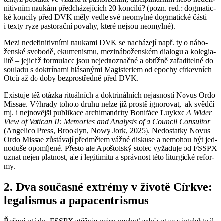
ni­tiv­ním naukám před­chá­ze­jí­cích 20 kon­ci­lů? (pozn. red.: dogma­tic­
ké kon­ci­ly před DVK měly vedle své ne­o­myl­né dogma­tic­ké části
i texty ryze pas­to­rač­ní po­va­hy, které nejsou ne­o­myl­né).
Mezi ne­de­fi­ni­tiv­ní­mi nau­ka­mi DVK se na­chá­ze­jí např. ty o ná­bo­
žen­ské svo­bo­dě, eku­me­nis­mu, me­zi­ná­bo­žen­ském di­a­lo­gu a ko­le­gi­a­
li­tě – je­jichž for­mu­la­ce jsou ne­jed­no­znač­né a ob­tíž­ně za­řa­di­tel­né do
sou­la­du s dok­trí­na­mi hlá­sa­ný­mi Magis­te­ri­em od epo­chy cír­kev­ních
Otců až do doby bez­pro­střed­ně před DVK.
Exis­tu­je též otáz­ka ri­tu­ál­ních a dok­tri­nál­ních ne­jas­nos­tí Novus Ordo
Missae. Vý­hra­dy to­ho­to druhu nelze již pros­tě ig­no­ro­vat, jak svěd­čí
mj. i nej­no­věj­ší pu­b­li­ka­ce ar­chi­man­dri­ty Bo­ni­fá­ce Lu­y­kxe
A Wider
View of Va­ti­can II: Me­mo­ries and Ana­ly­sis of a Coun­cil Con­sul­tor
(An­ge­li­co Press, Bro­ok­lyn, Nowy Jork, 2025). Ne­do­stat­ky Novus
Ordo Missae zů­stá­va­jí před­mě­tem vážné dis­ku­se a ne­mo­hou být jed­
no­du­še opo­mí­je­né. Přes­to ale Apoš­tolský sto­lec vy­ža­du­je od FSSPX
uznat nejen plat­nost, ale i le­gi­ti­mi­tu a správ­nost této li­tur­gic­ké re­for­
my.
2. Dva sou­čas­né ex­trémy v ži­vo­tě Církve:
le­ga­lis­mus a pa­pa­cen­t­ris­mus
Ře­še­ní otáz­ky FSSPX ztě­žu­je nejen ne­chuť za­bý­vat se s in­te­lek­tu­ál­