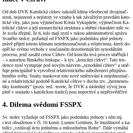
Od dob DVK Ka­to­lic­ká cír­kev za­kou­ší klima vše­o­bec­né dvoj­znač­
nos­ti, ne­jas­nos­ti a ne­jis­to­ty ve vzta­hu k tak zá­važ­ným prav­dám ka­to­
lic­ké víry, jako jsou vý­ji­meč­nost Kris­ta Vy­ku­pi­te­le, vý­ji­meč­nost Ka­
to­lic­ké církve a její mo­nar­chic­ká struk­tu­ra a obět­ní cha­rak­ter mše sv.
Je zcela zřej­mé, že ti, kdo mají nyní v rukou ad­mi­nis­tra­tiv­ní sprá­vu
Sva­té­ho stol­ce, po­ža­du­jí od FSSPX jako pod­mín­ku plné jed­no­ty
právě při­je­tí to­ho­to kli­ma­tu ne­jed­no­znač­nos­ti a re­la­ti­vis­mu, který do­
spěl ke svému vr­cho­lu v sou­čas­ném dez­o­ri­en­tu­jí­cím sy­no­dál­ním
pro­ce­su, jenž za­sá­hl celou Cír­kev. Od kon­ci­lu trvá pro­ces smě­řu­jí­cí
– s au­to­ri­tou řím­ské­ho bis­ku­pa – k tzv. „kon­cil­ní církvi“. Tato ten­
den­ce nyní vy­stu­pu­je pod novým ná­zvem „sy­no­dál­ní cír­kev“ a smě­
řu­je prin­ci­pi­ál­ně k vy­tvo­ře­ní re­la­ti­vis­tic­ké­ho ná­bo­žen­ství při­způ­so­
be­né­ho světu. Snahy mas­ko­vat toto nové smě­ro­vá­ní k ne­jed­no­znač­
né a re­la­ti­vis­tic­ké po­do­bě Ka­to­lic­ké církve v duchu tzv. „her­me­ne­u­
ti­ky kon­ti­nu­i­ty“ (pozn. red.: te­o­rie, že DVK a ná­sled­ný vývoj jsou
plně v sou­la­du s ka­to­lic­kou tra­di­cí) jsou ne­po­cti­vé a ne­pře­svěd­či­vé.
4. Di­le­ma svě­do­mí FSSPX
Sv. sto­lec vy­ža­du­je od FSSPX jako pod­mín­ku jed­no­ty s ním mj.
i tezi ob­sa­že­nou v čl. 16 konst. Lumen Gen­ti­um, že mus­li­mo­vé a ka­
to­lí­ci „vzdá­va­jí úctu je­di­né­mu a mi­lo­srd­né­mu Bohu“. Dále vy­má­há