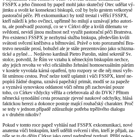
FSSPX a jeho čin­nos­ti by papež mohl jako sku­teč­ný Otec udě­lat vý­
jim­ku a svo­lit ke kon­se­kra­ci bis­ku­pů, což by bylo ges­tem vel­ko­ry­sé
pas­to­rač­ní péče. Při ex­ko­mu­ni­ka­ci by totiž trestal i vě­ří­cí FSSPX,
kteří ná­le­ží k jeho ovčin­ci, upřím­ně ho mi­lu­jí a uzná­va­jí jeho au­to­ri­
tu, ale po­ně­vadž po­zo­ru­jí, co se v Církvi děje a kvůli di­le­ma­tu ve
svě­do­mí, ne­vi­dí jinou mož­nost než vy­u­žít pas­to­rač­ní péči Bra­trstva.
Pro exis­ten­ci FSSPX je ne­zbyt­ná služ­ba bis­ku­pa, pře­de­vším kvůli
svá­tos­ti svě­ce­ní kněž­stva a biř­mo­vá­ní. Právě o toto po­ro­zu­mě­ní Bra­
trstvo ne­u­stá­le prosí, bo­hu­žel ale je stále pre­zen­to­vá­no jako schi­zma­
tic­ké a pyšné… Ne­dáv­no kar­di­nál Pi­e­t­ro Pa­ro­lin, stát­ní se­kre­tář Sv.
stol­ce, po­tvr­dil, že Řím ve vzta­hu k ně­mec­kým bis­ku­pům ne­chce,
aby je­jich re­vol­ta ve věci ofi­ci­ál­ní­ho žeh­ná­ní ho­mose­xu­ál­ním párům
v kos­te­le vy­vo­la­la kárná opat­ře­ní, tyto roz­po­ry se dle něj musí vy­ře­
šit smír­nou ces­tou. Proč nelze totéž uplat­nit i vůči FSSPX, které ne­
po­pí­rá žádné dogma, uzná­vá pa­pež­ský pri­mát, modlí se za pa­pe­že
a vy­zná­vá sy­nov­skou od­da­nost vůči němu při za­cho­vá­ní pouze
toho, co Cír­kev vždyc­ky vě­ři­la a ce­le­bro­va­la až do DVK? Při­tom
ně­mec­ká sy­no­dál­ní cesta pro­sa­zu­je zjev­né nau­ko­vé od­chyl­ky, hlásá
fak­tic­kou he­re­zi a do­kon­ce po­sto­je ma­jí­cí rou­hač­ský cha­rak­ter. Proč
se tedy v jed­nom pří­pa­dě zdů­razňuje po­tře­ba tr­pě­li­vé­ho di­a­lo­gu
a v dru­hém ni­ko­liv?
Pokud v tomto roce papež vy­hlá­sí nad FSSPX ex­ko­mu­ni­ka­ci, nové
ana­te­ma vůči bis­ku­pům, kteří udě­li­li svě­ce­ní i těm, kteří je při­ja­li, za­
pí­še se to do dějin Církve jako omyl nad­měr­né tvr­dos­ti. Příští po­ko­