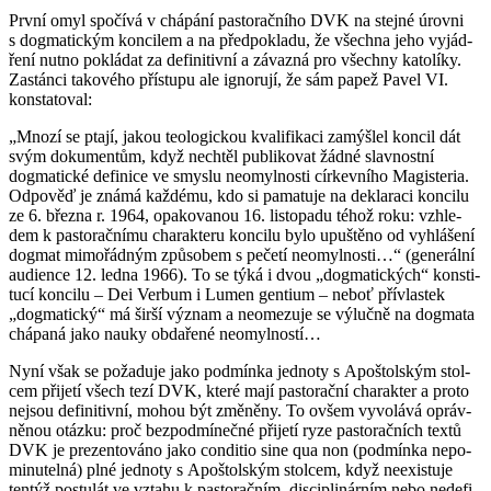
První omyl spo­čí­vá v chá­pá­ní pas­to­rač­ní­ho DVK na stej­né úrov­ni
s dogma­tic­kým kon­ci­lem a na před­po­kla­du, že všech­na jeho vy­já­d­
ře­ní nutno po­klá­dat za de­fi­ni­tiv­ní a zá­vazná pro všech­ny ka­to­lí­ky.
Za­stán­ci ta­ko­vé­ho pří­stu­pu ale ig­no­ru­jí, že sám papež Pavel VI.
kon­sta­to­val:
„Mnozí se ptají, jakou te­o­lo­gic­kou kva­li­fi­ka­ci za­mýš­lel kon­cil dát
svým do­ku­men­tům, když ne­chtěl pu­b­li­ko­vat žádné slav­nost­ní
dogma­tic­ké de­fi­ni­ce ve smys­lu ne­o­myl­nos­ti cír­kev­ní­ho Magis­te­ria.
Od­po­věď je známá kaž­dé­mu, kdo si pa­ma­tu­je na de­kla­ra­ci kon­ci­lu
ze 6. břez­na r. 1964, opa­ko­va­nou 16. lis­to­pa­du téhož roku: vzhle­
dem k pas­to­rač­ní­mu cha­rak­te­ru kon­ci­lu bylo upuš­tě­no od vy­hlá­še­ní
dogmat mi­mo­řád­ným způ­so­bem s pe­če­tí ne­o­myl­nos­ti…“ (ge­ne­rál­ní
au­di­en­ce 12. ledna 1966). To se týká i dvou „dogma­tic­kých“ kon­sti­
tu­cí kon­ci­lu – Dei Ver­bum i Lumen gen­ti­um – neboť pří­vlas­tek
„dogma­tic­ký“ má širší vý­znam a ne­o­me­zu­je se vý­luč­ně na dogma­ta
chá­pa­ná jako nauky ob­da­ře­né ne­o­myl­nos­tí…
Nyní však se po­ža­du­je jako pod­mín­ka jed­no­ty s Apoš­tolským stol­
cem při­je­tí všech tezí DVK, které mají pas­to­rač­ní cha­rak­ter a proto
nejsou de­fi­ni­tiv­ní, mohou být změ­ně­ny. To ovšem vy­vo­lá­vá opráv­
ně­nou otáz­ku: proč bez­pod­mí­neč­né při­je­tí ryze pas­to­rač­ních textů
DVK je pre­zen­to­vá­no jako con­di­tio sine qua non (pod­mín­ka ne­po­
mi­nu­tel­ná) plné jed­no­ty s Apoš­tolským stol­cem, když ne­e­xis­tu­je
ten­týž po­stu­lát ve vzta­hu k pas­to­rač­ním, dis­ci­pli­nár­ním nebo ne­de­fi­