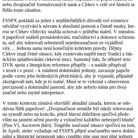
nebo dvoj­znač­ně for­mu­lo­va­ných nauk a Cír­kev v celé své his­to­rii se
ří­di­la touto zá­sa­dou.
FSSPX po­klá­dá za jeden z nej­dů­le­ži­těj­ších dů­vo­dů své exis­ten­ce
od­váž­né vy­zý­vá­ní k ná­vra­tu k ab­so­lut­ní jas­nos­ti a čis­to­tě nauky, kte­
rou se Cír­kev vždyc­ky sna­ži­la ucho­vat v prů­bě­hu sta­le­tí. V mi­nu­los­
ti pa­pe­žo­vé sná­še­li pro­ná­sle­do­vá­ní, mu­čed­nic­tví a do­kon­ce schi­zma­
ta, než aby to­le­ro­va­li se­be­men­ší ne­jed­no­znač­nost ve vy­já­d­ře­ní
víry… Jed­no­ta sama není ko­neč­ným kri­té­ri­em prav­dy. Dě­ji­ny
Církve znají četné si­tu­a­ce, kdy exis­to­va­lo na­pě­tí mezi Tra­di­cí a fak­
tic­kým uplatňová­ním cír­kev­ní moci. Sa­mot­ný fakt, že ně­kte­ré teze
DVK spolu s li­tur­gic­kou re­for­mou při­spě­ly – a na­dá­le při­spí­va­jí
v te­o­rii i v praxi – k osla­be­ní dok­tri­nál­ní jed­no­ty, za­va­zu­je pa­pe­že
podle vzoru jeho hr­din­ských před­chůd­ců, aby je vy­jas­ni­li, pří­pad­ně
zko­ri­go­va­li tam, kde je to nutné. Musí se to vy­ko­nat s ob­no­ve­nou
pre­ciz­nos­tí a dok­tri­nál­ní jas­nos­tí, aby zde ne­by­lo místa pro dvoj­
znač­né nebo mylné in­ter­pre­ta­ce.
V tomto kon­tex­tu zů­stá­vá ob­zvlášť ak­tu­ál­ní zá­sa­da, kte­rou se ode­
dáv­na ří­di­li pa­pe­žo­vé: „Dvoj­znač­nost ne­mů­že být nikdy to­le­ro­va­ná
na sy­no­dě nebo na kon­ci­lu, jehož hlav­ní dů­le­ži­tost spo­čí­vá pře­de­
vším na jas­ném učení prav­dy a vy­lou­če­ní kaž­dé­ho ne­bez­pe­čí bludu“
(Pius VI,
Auc­to­rem fidei
). Tragé­die sou­čas­né si­tu­a­ce spo­čí­vá na tom,
že Apošt. sto­lec vy­ža­du­je od FSSPX při­je­tí sou­čas­né­ho stavu dok­tri­
nál­ní a li­tur­gic­ké ne­jas­nos­ti jako
con­di­tio sine qua non
plné jed­no­ty