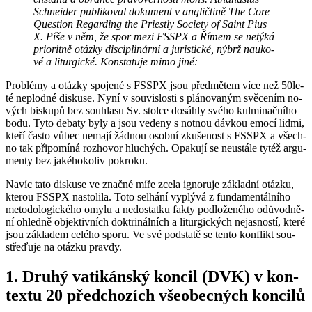
Schne­i­der pu­b­li­ko­val do­ku­ment v an­g­lič­ti­ně The Core
Ques­ti­on Re­gar­ding the Priest­ly So­ci­e­ty of Saint Pius
X. Píše v něm, že spor mezi FSSPX a Římem se ne­tý­ká
pri­o­rit­ně otáz­ky dis­ci­pli­nár­ní a ju­ris­tic­ké, nýbrž nau­ko­
vé a li­tur­gic­ké. Kon­sta­tu­je mimo jiné:
Pro­blémy a otáz­ky spo­je­né s FSSPX jsou před­mě­tem více než 50le­
té ne­plod­né dis­ku­se. Nyní v sou­vis­los­ti s plá­no­va­ným svě­ce­ním no­
vých bis­ku­pů bez sou­hla­su Sv. stol­ce do­sáh­ly svého kul­mi­nač­ní­ho
bodu. Tyto de­ba­ty byly a jsou ve­de­ny s not­nou dáv­kou emocí lidmi,
kteří často vůbec ne­ma­jí žád­nou osob­ní zku­še­nost s FSSPX a všech­
no tak při­po­mí­ná roz­ho­vor hlu­chých. Opa­ku­jí se ne­u­stá­le tytéž ar­gu­
men­ty bez ja­ké­ho­ko­liv po­kro­ku.
Navíc tato dis­ku­se ve znač­né míře zcela ig­no­ru­je zá­klad­ní otáz­ku,
kte­rou FSSPX na­sto­li­la. Toto se­lhá­ní vy­plý­vá z fun­da­men­tál­ní­ho
me­to­do­lo­gic­ké­ho omylu a ne­do­stat­ku fakty pod­lo­že­né­ho odů­vod­ně­
ní ohled­ně ob­jek­tiv­ních dok­tri­nál­ních a li­tur­gic­kých ne­jas­nos­tí, které
jsou zá­kla­dem ce­lé­ho sporu. Ve své pod­sta­tě se tento kon­flikt sou­
stře­ďu­je na otáz­ku prav­dy.
1. Druhý va­ti­kán­ský kon­cil (DVK) v kon­
tex­tu 20 před­cho­zích vše­o­bec­ných kon­ci­lů