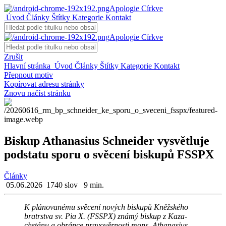
Apologie Církve
Úvod
Články
Štítky
Kategorie
Kontakt
Apologie Církve
Zrušit
Hlavní stránka
Úvod
Články
Štítky
Kategorie
Kontakt
Přepnout motiv
Kopírovat adresu stránky
Znovu načíst stránku
Biskup Athanasius Schneider vysvětluje
podstatu sporu o svěcení biskupů FSSPX
Články
05.06.2026
1740 slov
9 min.
K plá­no­va­né­mu svě­ce­ní no­vých bis­ku­pů Kněž­ské­ho
bra­trstva sv. Pia X. (FSSPX) známý bis­kup z Ka­za­
chstá­nu a obrán­ce pra­vo­věr­nos­ti mons. Atha­na­sius