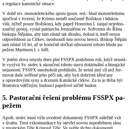
a re­gu­la­ce ka­no­nic­ké si­tu­a­ce.
V době tzv. mo­no­te­le­tic­ké­ho sporu (pozn. red.: blud mo­no­te­le­tis­mu
spo­čí­val v tvr­ze­ní, že Kris­tus neměl sou­čas­ně Bož­skou i lid­skou
vůli, nýbrž pouze Bož­skou), kdy papež Ho­no­rius I. za­u­jal ne­jed­no­
znač­ný po­stoj, vy­slal pa­tri­ar­cha Je­ruza­lé­ma sv. Sofro­nius do Říma
bis­ku­pa Ště­pá­na, aby tam zů­stal tak dlou­ho, dokud ti, kteří nesou
od­po­věd­nost za Cír­kev, ne­od­sou­dí tuto novou he­re­zi. Bis­kup Ště­pán
tam zů­stal 10 let, až se ko­neč­ně do­čkal od­sou­ze­ní to­ho­to bludu pa­
pe­žem Mar­ti­nem I. r. 649.
V jis­tém slova smys­lu dnes plní FSSPX po­dob­nou roli, když ne­u­stá­
le vy­zý­vá Sv. sto­lec k ukon­če­ní to­ho­to stavu dok­tri­nál­ní a li­tur­gic­ké
ne­jas­nos­ti. FSSPX mno­ho­krát pro­hlá­si­lo, že nemá jiný cíl než for­
mo­vat duše svě­ře­né jeho péči tak, aby byli dob­rý­mi křes­ťa­ny
a oprav­do­vý­mi syny a dce­ra­mi Ka­to­lic­ké církve. Za to je třeba být
Bra­trstvu vděč­ným; bu­dou­cí pa­pe­žo­vé ur­či­tě budou.
5. Pas­to­rač­ní ře­še­ní pro­blé­mu FSSPX pa­
pe­žem
Apošt. sto­lec musí výše uve­de­né do­ku­men­ty FSSPX ná­le­ži­tě vzít
v úvahu. Trest ex­ko­mu­ni­ka­ce by ote­vřel novou ne­po­třeb­nou ránu
v mystic­kém Těle Kris­to­vě Těle. Ve svět­le těch­to do­ku­men­tů