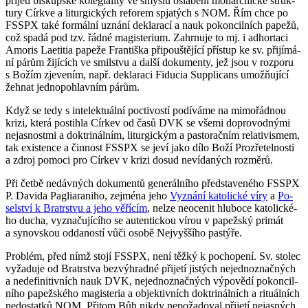
při­je­tí bis­kup­ské ko­le­gi­a­li­ty ve smys­lu osla­be­ní mo­nar­chic­ké struk­
tu­ry Církve a li­tur­gic­kých re­fo­rem spja­tých s NOM. Řím chce po
FSSPX také for­mál­ní uzná­ní de­kla­ra­cí a nauk po­kon­cil­ních pa­pe­žů,
což spadá pod tzv. řádné magis­te­ri­um. Za­hr­nu­je to mj. i ad­hor­ta­ci
Amo­ris La­e­ti­tia pa­pe­že Fran­tiš­ka při­pouš­tě­jí­cí pří­stup ke sv. při­jí­má­
ní párům ži­jí­cích ve smil­stvu a další do­ku­men­ty, jež jsou v roz­po­ru
s Božím zje­ve­ním, např. de­kla­ra­ci Fi­du­cia Sup­pli­cans umožňující
žeh­nat jed­no­po­hlav­ním párům.
Když se tedy s in­te­lek­tu­ál­ní po­cti­vos­tí po­dí­vá­me na mi­mo­řád­nou
krizi, která po­stih­la Cír­kev od časů DVK se všemi do­pro­vod­ný­mi
ne­jas­nost­mi a dok­tri­nál­ním, li­tur­gic­kým a pas­to­rač­ním re­la­ti­vis­mem,
tak exis­ten­ce a čin­nost FSSPX se jeví jako dílo Boží Pro­zře­tel­nos­ti
a zdroj po­mo­ci pro Cír­kev v krizi dosud ne­ví­da­ných roz­mě­rů.
Při četbě ne­dáv­ných do­ku­men­tů ge­ne­rál­ní­ho před­sta­ve­né­ho FSSPX
P. Da­vi­da Pag­li­a­ra­ni­ho, zejmé­na jeho
Vy­zná­ní ka­to­lic­ké víry
a
Po­
sel­ství k Bra­trstvu a jeho vě­ří­cím
, nelze ne­o­ce­nit hlu­bo­ce ka­to­lic­ké­
ho ducha, vy­zna­ču­jí­cí­ho se au­ten­tic­kou vírou v pa­pež­ský pri­mát
a sy­nov­skou od­da­nos­tí vůči osobě Nej­vyš­ší­ho pas­tý­ře.
Pro­blém, před nímž stojí FSSPX, není těžký k po­cho­pe­ní. Sv. sto­lec
vy­ža­du­je od Bra­trstva bez­vý­hrad­né při­je­tí jis­tých ne­jed­no­znač­ných
a ne­de­fi­ni­tiv­ních nauk DVK, ne­jed­no­znač­ných vý­po­vě­dí po­kon­cil­
ní­ho pa­pež­ské­ho magis­te­ria a ob­jek­tiv­ních dok­tri­nál­ních a ri­tu­ál­ních
ne­do­stat­ků NOM. Při­tom Bůh nikdy ne­po­ža­do­val při­je­tí ne­jas­ných