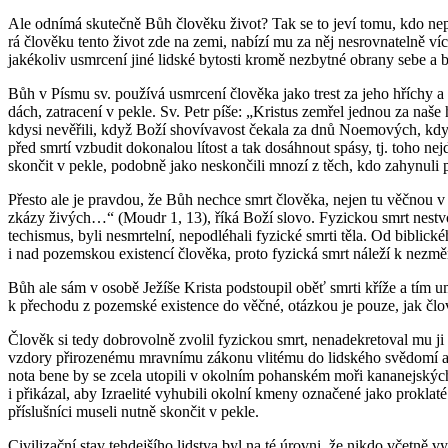
Ale od­ní­má sku­teč­ně Bůh člo­vě­ku život? Tak se to jeví tomu, kdo ne­př
rá člo­vě­ku tento život zde na zemi, na­bí­zí mu za něj ne­srov­na­tel­ně víc
ja­ké­ko­liv usmr­ce­ní jiné lid­ské by­tos­ti kromě ne­zbyt­né obra­ny sebe 
Bůh v Písmu sv. po­u­ží­vá usmr­ce­ní člo­vě­ka jako trest za jeho hří­chy a
dách, za­tra­ce­ní v pekle. Sv. Petr píše: „Kris­tus ze­mřel jed­nou za naše
kdysi ne­vě­ři­li, když Boží sho­ví­va­vost če­ka­la za dnů No­emo­vých, kdy
před smrtí vzbu­dit do­ko­na­lou lí­tost a tak do­sáh­nout spásy, tj. toho nej­d
skon­čit v pekle, po­dob­ně jako ne­skon­či­li mnozí z těch, kdo za­hy­nu­li p
Přes­to ale je prav­dou, že Bůh ne­chce smrt člo­vě­ka, nejen tu věč­nou v p
zkázy ži­vých…“ (Moudr 1, 13), říká Boží slovo. Fy­zic­kou smrt ne­stvo­řil
techis­mus, byli ne­smr­tel­ní, ne­pod­lé­ha­li fy­zic­ké smrti těla. Od bib­l
i nad po­zem­skou exis­ten­cí člo­vě­ka, proto fy­zic­ká smrt ná­le­ží k ne­změ­
Bůh ale sám v osobě Je­ží­še Kris­ta pod­stou­pil oběť smrti kříže a tím umo
k pře­cho­du z po­zem­ské exis­ten­ce do věčné, otáz­kou je pouze, jak člo­věk
Člo­věk si tedy dob­ro­vol­ně zvo­lil fy­zic­kou smrt, ne­na­de­kre­to­val mu
vzdo­ry při­ro­ze­né­mu mrav­ní­mu zá­ko­nu vli­té­mu do lid­ské­ho svě­do­mí a 
nota bene by se zcela uto­pi­li v okol­ním po­han­ském moři ka­na­nej­ských 
i při­ká­zal, aby Iz­ra­e­li­té vy­hu­bi­li okol­ní kmeny ozna­če­né jako pro­
pří­sluš­ní­ci mu­se­li nutně skon­čit v pekle.
Ci­vi­li­zač­ní stav teh­dej­ší­ho lid­stva byl na té úrov­ni, že nikdo včet­ně v