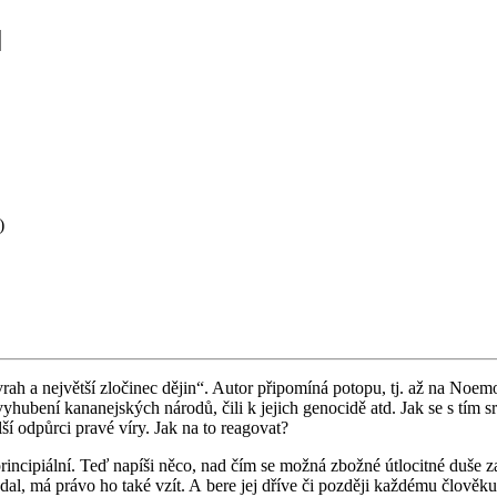
)
ah a nej­vět­ší zlo­či­nec dějin“. Autor při­po­mí­ná poto­pu, tj. až na No­emo­vu
y­hu­be­ní ka­na­nej­ských ná­ro­dů, čili k je­jich ge­no­ci­dě atd. Jak se s tím sr
alší od­půr­ci pravé víry. Jak na to re­a­go­vat?
in­ci­pi­ál­ní. Teď na­pí­ši něco, nad čím se možná zbož­né útlo­cit­né duše z
dal, má právo ho také vzít. A bere jej dříve či poz­dě­ji kaž­dé­mu člo­vě­k