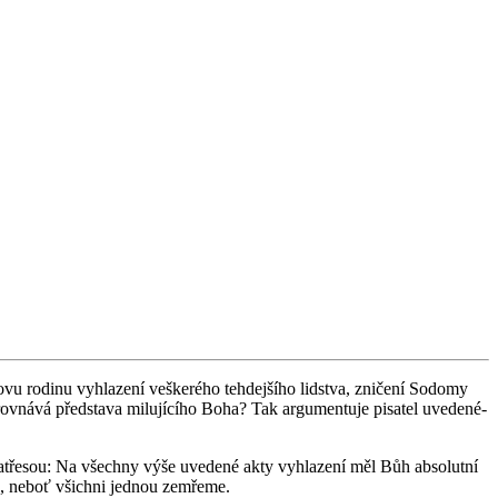
 ro­di­nu vy­hla­ze­ní veš­ke­ré­ho teh­dej­ší­ho lid­stva, zni­če­ní So­do­my
ov­ná­vá před­sta­va mi­lu­jí­cí­ho Boha? Tak ar­gu­men­tu­je pi­sa­tel uve­de­né­
a­tře­sou: Na všech­ny výše uve­de­né akty vy­hla­ze­ní měl Bůh ab­so­lut­ní
u, neboť všich­ni jed­nou ze­mře­me.