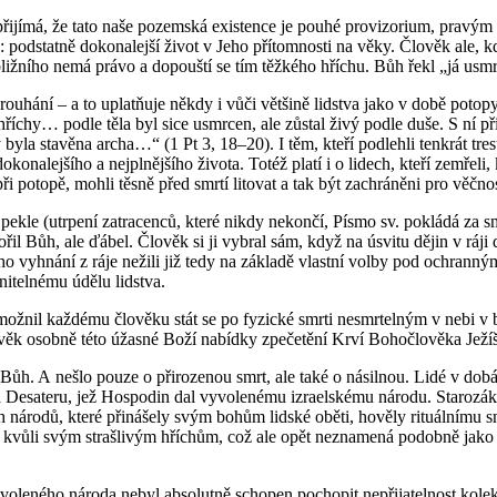
i­jí­má, že tato naše po­zem­ská exis­ten­ce je pouhé pro­vi­zo­ri­um, pra­vým
: pod­stat­ně do­ko­na­lej­ší život v Jeho pří­tom­nos­ti na věky. Člo­věk ale, 
a bliž­ní­ho nemá právo a do­pouš­tí se tím těž­ké­ho hří­chu. Bůh řekl „já us
 rou­há­ní – a to uplatňuje někdy i vůči vět­ši­ně lid­stva jako v době po­to­p
 hří­chy… podle těla byl sice usmr­cen, ale zů­stal živý podle duše. S ní při­
 byla sta­vě­na archa…“ (1 Pt 3, 18–20). I těm, kteří pod­leh­li ten­krát tres
o­ko­na­lej­ší­ho a nej­pl­něj­ší­ho ži­vo­ta. Totéž platí i o li­dech, kteří ze­m
ři po­to­pě, mohli těsně před smrtí li­to­vat a tak být za­chrá­ně­ni pro věč­no
ekle (utr­pe­ní za­tra­cen­ců, které nikdy ne­kon­čí, Písmo sv. po­klá­dá za s
 Bůh, ale ďábel. Člo­věk si ji vy­bral sám, když na úsvi­tu dějin v ráji dal p
ic­ké­ho vy­hná­ní z ráje ne­ži­li již tedy na zá­kla­dě vlast­ní volby pod ochr
ni­tel­né­mu údělu lid­stva.
ž­nil kaž­dé­mu člo­vě­ku stát se po fy­zic­ké smrti ne­smr­tel­ným v nebi v 
 osob­ně této úžas­né Boží na­bíd­ky zpe­če­tě­ní Krví Bo­ho­člo­vě­ka Je­ží­še 
 ji Bůh. A nešlo pouze o při­ro­ze­nou smrt, ale také o ná­sil­nou. Lidé v do­b
De­sa­te­ru, jež Hos­po­din dal vy­vo­le­né­mu iz­ra­el­ské­mu ná­ro­du. Sta­ro­zá
ná­ro­dů, které při­ná­še­ly svým bohům lid­ské oběti, ho­vě­ly ri­tu­ál­ní­mu
kla­té kvůli svým straš­li­vým hříchům, což ale opět ne­zna­me­ná po­dob­ně jak
y­vo­le­né­ho ná­ro­da nebyl ab­so­lut­ně scho­pen po­cho­pit ne­při­ja­tel­nost ko­