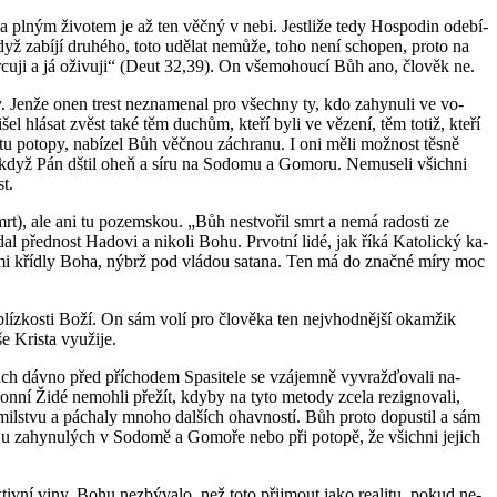
 a plným ži­vo­tem je až ten věčný v nebi. Jestli­že tedy Hos­po­din ode­bí­
když za­bí­jí dru­hé­ho, toto udě­lat ne­mů­že, toho není scho­pen, proto na
mr­cu­ji a já oži­vu­ji“ (Deut 32,39). On vše­mo­hou­cí Bůh ano, člo­věk ne.
y. Jenže onen trest ne­zna­me­nal pro všech­ny ty, kdo za­hy­nu­li ve vo­
šel hlá­sat zvěst také těm du­chům, kteří byli ve vě­ze­ní, těm totiž, kteří
­tu po­to­py, na­bí­zel Bůh věč­nou zá­chra­nu. I oni měli mož­nost těsně
ře­li, když Pán dštil oheň a síru na So­do­mu a Go­mo­ru. Ne­mu­se­li všich­ni
st.
mrt), ale ani tu po­zem­skou. „Bůh ne­stvo­řil smrt a nemá ra­dos­ti ze
řed­nost Ha­do­vi a ni­ko­li Bohu. Pr­vot­ní lidé, jak říká Ka­to­lic­ký ka­
an­ný­mi kří­d­ly Boha, nýbrž pod vlá­dou sa­ta­na. Ten má do znač­né míry moc
blíz­kos­ti Boží. On sám volí pro člo­vě­ka ten nej­vhod­něj­ší oka­mžik
Kris­ta vy­u­ži­je.
ách dávno před pří­cho­dem Spa­si­te­le se vzá­jem­ně vy­vraž­ďo­va­li na­
­kon­ní Židé ne­moh­li pře­žít, kdyby na tyto me­to­dy zcela re­zig­no­va­li,
 smil­stvu a pácha­ly mnoho dal­ších ohav­nos­tí. Bůh proto do­pus­til a sám
o u za­hy­nu­lých v So­do­mě a Go­mo­ře nebo při po­to­pě, že všich­ni je­jich
lek­tiv­ní viny. Bohu ne­zbý­va­lo, než toto při­jmout jako re­a­li­tu, pokud ne­