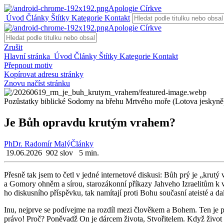
Apologie Církve
Úvod
Články
Štítky
Kategorie
Kontakt
Apologie Církve
Zrušit
Hlavní stránka
Úvod
Články
Štítky
Kategorie
Kontakt
Přepnout motiv
Kopírovat adresu stránky
Znovu načíst stránku
Pozůstatky biblické Sodomy na břehu Mrtvého moře (Lotova jeskyně
Je Bůh opravdu krutým vrahem?
PhDr. Radomír Malý
Články
19.06.2026
902 slov
5 min.
Přes­ně tak jsem to četl v jedné in­ter­ne­to­vé dis­ku­si: Bůh prý je „krutý vr
a Go­mo­ry ohněm a sírou, sta­ro­zá­kon­ní pří­ka­zy Jah­ve­ho Iz­ra­e­li­tům k v
ho dis­kus­ní­ho pří­spěv­ku, tak na­mí­ta­jí proti Bohu sou­čas­ní ate­is­té a d
Inu, nej­pr­ve se po­dí­vej­me na roz­díl mezi člo­vě­kem a Bohem. Ten je pr
právo! Proč? Po­ně­vadž On je dár­cem ži­vo­ta, Stvo­ři­te­lem. Když život 