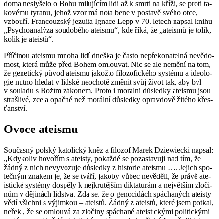
doma nesly­še­lo o Bohu mi­lu­jí­cím lidi až k smrti na kříži, se proti ta­
ko­vé­mu ty­ra­nu, jehož vzor má nota bene v po­sta­vě svého otce,
vzbou­ří. Fran­couz­ský je­zu­i­ta Ig­na­ce Lepp v 70. le­tech na­psal knihu
„Psy­cho­a­na­lý­za sou­do­bé­ho ate­is­mu“, kde říká, že „ate­is­mů je tolik,
kolik je ate­is­tů“.
Pří­či­nou ate­is­mu mnoha lidí dneška je často ne­pře­ko­na­tel­ná ne­vě­do­
most, která může před Bohem omlou­vat. Nic se ale ne­mě­ní na tom,
že ge­ne­tic­ký původ ate­is­mu ja­kož­to fi­lo­zo­fic­ké­ho sys­té­mu a ide­o­lo­
gie nutno hle­dat v lid­ské ne­o­cho­tě změ­nit svůj život tak, aby byl
v sou­la­du s Božím zá­ko­nem. Proto i mo­rál­ní dů­sled­ky ate­is­mu jsou
straš­li­vé, zcela opač­né než mo­rál­ní dů­sled­ky oprav­do­vě ži­té­ho křes­
ťan­ství.
Ovoce ate­is­mu
Sou­čas­ný pol­ský ka­to­lic­ký kněz a fi­lo­zof Marek Dziewiec­ki na­psal:
„Kdy­ko­liv ho­vo­řím s ate­is­ty, po­kaž­dé se po­za­sta­vu­ji nad tím, že
žádný z nich ne­vy­vo­zu­je dů­sled­ky z his­to­rie ate­is­mu …. Je­jich spo­
leč­ným zna­kem je, že se tváří, ja­ko­by vůbec ne­vě­dě­li, že právě ate­
is­tic­ké sys­témy do­spě­ly k nej­kru­těj­ším dik­ta­tu­rám a nej­vět­ším zlo­či­
nům v dě­ji­nách lid­stva. Zdá se, že o ge­no­ci­dách spácha­ných ate­is­ty
vědí všich­ni s vý­jim­kou – ate­is­tů. Žádný z ate­is­tů, které jsem po­tkal,
ne­řekl, že se omlou­vá za zlo­či­ny spácha­né ate­is­tic­ký­mi po­li­tic­ký­mi