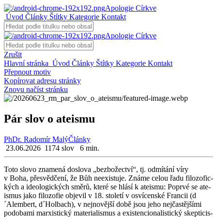
Apologie Církve
Úvod
Články
Štítky
Kategorie
Kontakt
Apologie Církve
Zrušit
Hlavní stránka
Úvod
Články
Štítky
Kategorie
Kontakt
Přepnout motiv
Kopírovat adresu stránky
Znovu načíst stránku
Pár slov o ateismu
PhDr. Radomír Malý
Články
23.06.2026
1174 slov
6 min.
Toto slovo zna­me­ná do­slo­va „bezbo­žec­tví“, tj. od­mí­tá­ní víry
v Boha, pře­svěd­če­ní, že Bůh ne­e­xis­tu­je. Známe celou řadu fi­lo­zo­fic­
kých a ide­o­lo­gic­kých směrů, které se hlásí k ate­is­mu: Po­pr­vé se ate­
is­mus jako fi­lo­zo­fie ob­je­vil v 18. sto­le­tí v osví­cen­ské Fran­cii (d
´Alem­bert, d´Hol­bach), v nej­no­věj­ší době jsou jeho nej­čas­těj­ší­mi
po­do­ba­mi mar­xis­tic­ký ma­te­ri­a­lis­mus a exis­ten­ci­o­na­lis­tic­ký skep­ti­cis­