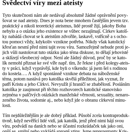
Svě­dec­tví víry mezi ate­is­ty
Tyto sku­teč­nos­ti nám ale ne­dá­va­jí ab­so­lut­ně žádné opráv­ně­ní po­vy­
šo­vat se nad ate­is­ty. Dnes je nota bene mno­hem čas­těj­ším jevem tzv.
prak­tic­ký a ni­ko­li te­o­re­tic­ký ate­is­mus, lidé pros­tě žijí, ja­ko­by Boha
ne­by­lo a o otáz­ku jeho exis­ten­ce se vůbec ne­za­jí­ma­jí. Cír­kev ka­to­lí­
ky na­bá­dá cho­vat se k ate­is­tům zdvo­ři­le, las­ka­vě, vstříc­ně a s ocho­
tou po­mo­ci vždy, kdy­ko­liv vznik­ne po­tře­ba. Nikdy však ka­to­lic­ký
křes­ťan nesmí před nimi tajit svou víru. Sa­mo­zřej­mě ne­bu­de proti je­
jich vůli na­sto­lo­vat tuto otáz­ku jako téma dis­ku­se, to dě­la­jí je­ho­vis­té
a sklí­ze­jí vše­o­bec­ný odpor. Není ale žádný důvod, proč by se ka­to­
lík ne­mohl při­znat ke své víře např. tím, že řekne i před ko­le­gy-ate­is­
ty v práci, když vy­prá­vě­jí, kde byli o ví­ken­du: já jsem šel s ro­di­nou
do kos­te­la…. A když spon­tán­ně vznik­ne de­ba­ta na ná­bo­žen­ské
téma, potom na­stá­vá pro ka­to­lí­ka skvě­lá pří­le­ži­tost, jak vy­znat, že
patří Kris­tu a jeho Církvi. Ne­vy­u­žít jí hra­ni­čí se zba­bě­los­tí. Po­slá­ním
ka­to­lí­ka je za­ujmout při těch­to roz­ho­vo­rech ka­to­lic­ké sta­no­vis­ko
zejmé­na v pal­či­vých otáz­kách man­žel­ské věr­nos­ti, se­xu­a­li­ty, ne­na­ro­
ze­né­ho ži­vo­ta, so­do­mie aj., nebo když jde o obra­nu cír­kev­ní mi­nu­
los­ti.
Tím nej­dů­le­ži­těj­ším je ale dobrý pří­klad. Pů­so­bí zcela kon­tra­pro­duk­
tiv­ně, když ne­vě­ří­cí lidé vidí, jak ka­to­lík, jenž před nimi hájí svou
víru, pod­vá­dí na da­ních nebo se účast­ní roz­krá­da­ček tak jako oni,
opíjí se, smil­ní nebo vy­klá­dá spros­té vtipy. Jsme re­pre­zen­tan­ty Kris­