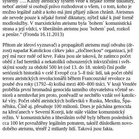
sys­témy …. Každý ate­is­tic­ký sys­tém vede k ně­ja­ké formě dik­ta­tu­ry,
neboť ate­is­té si oso­bu­jí právo roz­ho­do­vat o všem, i o tom, koho je
možno le­gál­ně zabít a koho má jimi při­ja­tý zákon chrá­nit. Ate­is­mus
ale ne­ve­de pouze k ně­ja­ké formě dik­ta­tu­ry, nýbrž také k jisté formě
mod­lo­služ­by. V mar­xis­tic­kém ate­is­mu byla ´bohem´ ko­mu­nis­tic­ká
stra­na a její vůdci, v li­be­rál­ním ate­is­mu jsou ´bohem´ pud, rozkoš
a pe­ní­ze.“ (Fron­da 16.11.2013)
Při­tom ale ide­o­ví vy­zna­va­či a pro­pa­gá­to­ři ate­is­mu mají od­va­hu (dr­
zost) na­pa­dat Ka­to­lic­kou cír­kev jako „zlo­či­nec­kou“ or­ga­ni­za­ci, jež
prý má ruce rudé od krve. Fakta jsou ale ta­ko­vá, že za­tím­co počet
obětí z řad he­re­ti­ků a ne­ka­to­lí­ků od­sou­ze­ných inkvi­zič­ní­mi i svět­
ský­mi soudy za ob­do­bí 500 let (od 13. do 18. sto­le­tí) činí podle
seriózních his­to­ri­ků v celé Ev­ro­pě cca 5–8 tisíc lidí, tak počet obětí
te­ro­ru ate­is­tic­kých re­vo­lu­ci­o­ná­řů během Fran­couz­ské re­vo­lu­ce za
pouhé dva roky (1792–4) ko­lísá mezi 400–800 ti­sí­ci. V kraji Ven­dée
pro­běh­la první hro­mad­ná ge­no­ci­da tam­ní­ho oby­va­tel­stva včet­ně se­
ni­o­rů a ne­mluvňat jen proto, po­ně­vadž se ne­chtě­lo vzdát své ka­to­lic­
ké víry. Počet obětí ate­is­tic­kých bol­še­vi­ků v Rusku, Me­xi­ku, Špa­
něl­sku, Číně aj. pře­sa­hu­je 100 mi­li­o­nů. Dnes je páchá­na ge­no­ci­da
na křes­ťa­nech v Se­ver­ní Ko­re­ji, kde stále vlád­ne ko­mu­nis­tic­ký
režim. V ko­mu­nis­tic­kém a li­be­rál­ním světě byly během po­sled­ních
cca 100 let po­vraž­dě­ny le­gál­ním po­tra­tem, tak­též dů­sled­kem no­vo­
do­bé­ho ate­is­mu, téměř 2 mi­li­ar­dy lidí. Ta­ko­vá jsou fakta.