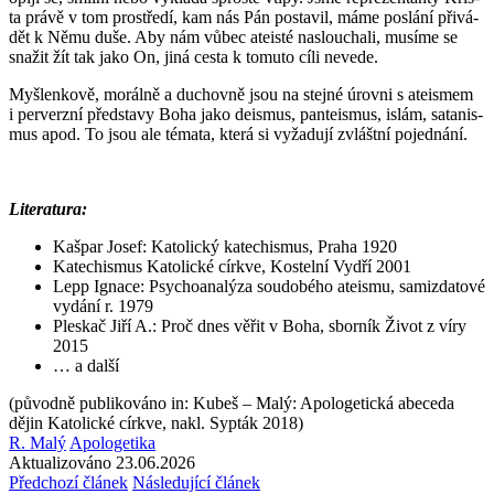
ta právě v tom pro­stře­dí, kam nás Pán po­sta­vil, máme po­slá­ní při­vá­
dět k Němu duše. Aby nám vůbec ate­is­té na­slou­cha­li, mu­sí­me se
sna­žit žít tak jako On, jiná cesta k to­mu­to cíli ne­ve­de.
Myš­len­ko­vě, mo­rál­ně a du­chov­ně jsou na stej­né úrov­ni s ate­is­mem
i per­verz­ní před­sta­vy Boha jako de­is­mus, pan­te­is­mus, islám, sa­ta­nis­
mus apod. To jsou ale té­ma­ta, která si vy­ža­du­jí zvlášt­ní po­jed­ná­ní.
Li­te­ra­tu­ra:
Kašpar Josef: Ka­to­lic­ký ka­techis­mus, Praha 1920
Ka­techis­mus Ka­to­lic­ké církve, Kos­tel­ní Vydří 2001
Lepp Ig­na­ce: Psy­cho­a­na­lý­za sou­do­bé­ho ate­is­mu, sa­mizda­to­vé
vy­dá­ní r. 1979
Ples­kač Jiří A.: Proč dnes věřit v Boha, sbor­ník Život z víry
2015
… a další
(původně publikováno in: Kubeš – Malý: Apologetická abeceda
dějin Katolické církve, nakl. Sypták 2018)
R. Malý
Apologetika
Aktualizováno 23.06.2026
Předchozí článek
Následující článek