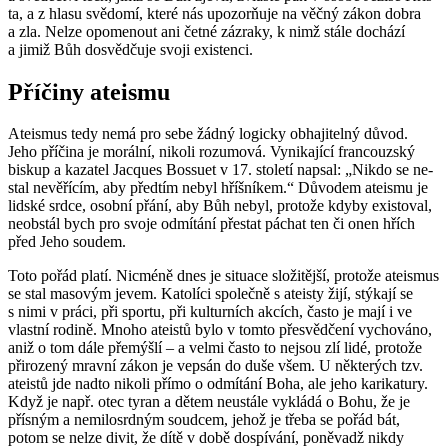
ta, a z hlasu svě­do­mí, které nás upo­zorňuje na věčný zákon dobra
a zla. Nelze opo­me­nout ani četné zá­zra­ky, k nimž stále do­chá­zí
a jimiž Bůh do­svěd­ču­je svoji exis­ten­ci.
Pří­či­ny ate­is­mu
Ate­is­mus tedy nemá pro sebe žádný lo­gic­ky ob­ha­ji­tel­ný důvod.
Jeho pří­či­na je mo­rál­ní, ni­ko­li ro­zu­mo­vá. Vy­ni­ka­jí­cí fran­couz­ský
bis­kup a ka­za­tel Jacques Bos­su­et v 17. sto­le­tí na­psal: „Nikdo se ne­
stal ne­vě­ří­cím, aby před­tím nebyl hříš­ní­kem.“ Dů­vo­dem ate­is­mu je
lid­ské srdce, osob­ní přání, aby Bůh nebyl, pro­to­že kdyby exis­to­val,
ne­ob­stál bych pro svoje od­mí­tá­ní pře­stat páchat ten či onen hřích
před Jeho sou­dem.
Toto pořád platí. Nicmé­ně dnes je si­tu­a­ce slo­ži­těj­ší, pro­to­že ate­is­mus
se stal ma­so­vým jevem. Ka­to­lí­ci spo­leč­ně s ate­is­ty žijí, stý­ka­jí se
s nimi v práci, při spor­tu, při kul­tur­ních ak­cích, často je mají i ve
vlast­ní ro­di­ně. Mnoho ate­is­tů bylo v tomto pře­svěd­če­ní vy­cho­vá­no,
aniž o tom dále pře­mýš­lí – a velmi často to nejsou zlí lidé, pro­to­že
při­ro­ze­ný mrav­ní zákon je ve­psán do duše všem. U ně­kte­rých tzv.
ate­is­tů jde nadto ni­ko­li přímo o od­mí­tá­ní Boha, ale jeho ka­ri­ka­tu­ry.
Když je např. otec tyran a dětem ne­u­stá­le vy­klá­dá o Bohu, že je
přís­ným a ne­mi­lo­srd­ným soud­cem, jehož je třeba se pořád bát,
potom se nelze divit, že dítě v době do­spí­vá­ní, po­ně­vadž nikdy