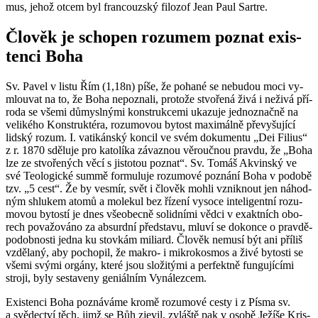
mus, jehož otcem byl fran­couz­ský fi­lo­zof Jean Paul Sar­tre.
Člo­věk je scho­pen ro­zu­mem po­znat exis­
ten­ci Boha
Sv. Pavel v listu Řím (1,18n) píše, že po­ha­né se ne­bu­dou moci vy­
mlou­vat na to, že Boha ne­po­zna­li, pro­to­že stvo­ře­ná živá i ne­ži­vá pří­
ro­da se všemi dů­my­sl­ný­mi kon­struk­ce­mi uka­zu­je jed­no­znač­ně na
ve­li­ké­ho Kon­struk­té­ra, ro­zu­mo­vou by­tost ma­xi­mál­ně pře­vy­šu­jí­cí
lid­ský rozum. I. va­ti­kán­ský kon­cil ve svém do­ku­men­tu „Dei Fi­lius“
z r. 1870 sdě­lu­je pro ka­to­lí­ka zá­vaz­nou vě­rouč­nou prav­du, že „Boha
lze ze stvo­ře­ných věcí s jis­to­tou po­znat“. Sv. Tomáš Akvin­ský ve
své Te­o­lo­gic­ké summě for­mu­lu­je ro­zu­mo­vé po­zná­ní Boha v po­do­bě
tzv. „5 cest“. Že by vesmír, svět i člo­věk mohli vznik­nout jen ná­hod­
ným shlu­kem atomů a mo­le­kul bez ří­ze­ní vy­so­ce in­te­li­gent­ní ro­zu­
mo­vou by­tos­tí je dnes vše­o­bec­ně so­lid­ní­mi vědci v exakt­ních obo­
rech po­va­žo­vá­no za ab­surd­ní před­sta­vu, mluví se do­kon­ce o prav­dě­
po­dob­nos­ti jedna ku stov­kám mi­li­ard. Člo­věk ne­mu­sí být ani pří­liš
vzdě­la­ný, aby po­cho­pil, že makro- i mi­k­ro­kos­mos a živé by­tos­ti se
všemi svými or­gá­ny, které jsou slo­ži­tý­mi a per­fekt­ně fun­gu­jí­cí­mi
stro­ji, byly se­sta­ve­ny ge­ni­ál­ním Vy­ná­lez­cem.
Exis­ten­ci Boha po­zná­vá­me kromě ro­zu­mo­vé cesty i z Písma sv.
a svě­dec­tví těch, jimž se Bůh zje­vil, zvláš­tě pak v osobě Je­ží­še Kris­