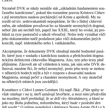
Církve.
Nicmé­ně DVK se nikdy ne­mů­že stát „zá­klad­ním fun­da­men­tem sou­
čas­né­ho ka­to­li­cis­mu“, pokud tím ro­zu­mí­me pra­vou Kris­to­vu Cír­kev
s její ne­o­myl­nou nau­kou po­chá­ze­jí­cí od Kris­ta a apoš­to­lů. My na
roz­díl od tzv. se­de­svakan­tis­tů ne­po­pí­rá­me, že šlo o řádný cír­kev­ní
sněm, ale od­mí­tá­me po­va­žo­vat ho za hla­sa­te­le ne­o­myl­ných dogmat,
neboť jím ani ne­chtěl být, papež Jan XXIII., který ho svo­lal, jej pro­
hlá­sil za ryze pas­to­rač­ní a ni­ko­li vě­rouč­ný. Nelze tedy vy­má­hat vůči
jeho do­ku­men­tům tutéž po­sluš­nost jako vůči do­ku­men­tům ji­ných
kon­ci­lů, např. tri­dent­ské­ho nebo I. va­ti­kán­ské­ho.
Ak­cep­tu­je­me, že do­ku­men­ty DVK ob­sa­hu­jí mnohé hod­not­né pa­sá­
že, které jsou v sou­la­du s ka­to­lic­kou nau­kou a před­cho­zí­mi dogma­
tic­ký­mi de­fi­ni­ce­mi cír­kev­ní­ho Magis­te­ria. Ano, tyto jeho texty plně
při­jí­má­me. Zá­ro­veň ale už vzhle­dem k tomu, jak sám sebe DVK de­
fi­no­val, mu­sí­me říci, že nebyl ne­o­myl­ný, proto jeho texty se mohou
v ně­kte­rých bo­dech mýlit a být v roz­po­ru s do­sa­vad­ní nau­kou
Magis­te­ria, ne­ma­jí pečeť a cha­rak­ter ne­o­myl­nos­ti. A ony sku­teč­ně
na ně­kte­rých mís­tech jsou za­vá­dě­jí­cí.
Kon­sti­tu­ce o Církvi Lumen Gen­ti­um 16) např. říká: „
Plán spásy se
však vzta­hu­je i na ty, kteří uzná­va­jí Stvo­ři­te­le, a mezi nimi pře­de­vším
na mus­li­my, kteří pro­hla­šu­jí, že se drží víry Abra­há­mo­vy, a klaní se
jako my Bohu je­di­né­mu, mi­lo­srd­né­mu, který bude v po­sled­ní den
lidi sou­dit.
“ O is­lá­mu po­jed­ná­vá i de­kla­ra­ce Nos­t­ra Ae­ta­te (NA) v b.