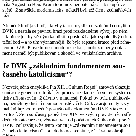
ná­la Au­gusti­na Beu. Krom toho ne­za­ne­dba­tel­ná část bis­ku­pů ve
světě již smýš­le­la mo­der­nis­tic­ky, ně­kte­ří byli též členy zed­nář­ských
lóží.
Nicmé­ně buď jak buď, i kdyby tato en­cykli­ka ne­za­brá­ni­la omy­lům
DVK a ne­sta­la se pev­nou hrází proti roz­klad­né­mu vý­vo­ji po něm,
tak přece jen by věr­ným ka­to­lí­kům po­slou­ži­la jako spo­leh­li­vý ori­en­
tač­ní bod – a to tím vý­znam­něj­ší, že byla se­psá­na krát­ce před za­há­
je­ním DVK. Právě toho se mo­der­nis­té báli, proto zmí­ně­ný do­ku­
ment ne­směl být pu­b­li­ko­ván a skon­čil ve va­ti­kán­ském ar­chi­vu.
Je DVK „zá­klad­ním fun­da­men­tem sou­
čas­né­ho ka­to­li­cis­mu“?
Ne­zve­řej­ně­ná en­cykli­ka Pia XII. „Cul­tum Regni“ zá­ro­veň uka­zu­je
sou­čas­né ge­ne­ra­ci ka­to­lí­ků, že pro­ces roz­kla­du Církve byl sys­te­ma­
tic­ky při­pra­vo­ván již dávno v mi­nu­los­ti. Pokud by byla pu­b­li­ko­vá­
na, ne­mě­li by dneš­ní ne­o­mo­der­nis­té v čele Církve ar­gu­men­ty k vy­
má­há­ní bez­pod­mí­neč­né po­sluš­nos­ti do­ku­men­tům DVK s ta­ko­vu
tvr­dos­tí. Žel i sou­čas­ný papež Lev XIV. ve svých pra­vi­del­ných stře­
deč­ních ka­te­che­zích, vě­no­va­ných od po­čát­ku le­toš­ní­ho roku právě
DVK, zdů­razňuje, že tento kon­cil je „zá­klad­ním fun­da­men­tem sou­
čas­né­ho ka­to­li­cis­mu“ – a kdo ho ne­ak­cep­tu­je, zů­stá­vá na okra­ji