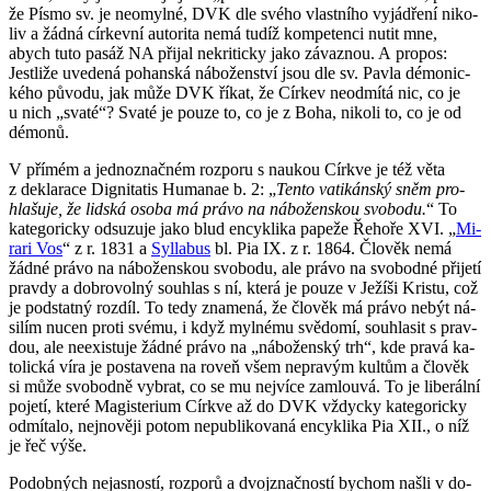
že Písmo sv. je ne­o­myl­né, DVK dle svého vlast­ní­ho vy­já­d­ře­ní ni­ko­
liv a žádná cír­kev­ní au­to­ri­ta nemá tudíž kom­pe­ten­ci nutit mne,
abych tuto pasáž NA při­jal ne­kri­tic­ky jako zá­vaz­nou. A pro­pos:
Jestli­že uve­de­ná po­han­ská ná­bo­žen­ství jsou dle sv. Pavla dé­mo­nic­
ké­ho pů­vo­du, jak může DVK říkat, že Cír­kev ne­od­mí­tá nic, co je
u nich „svaté“? Svaté je pouze to, co je z Boha, ni­ko­li to, co je od
dé­mo­nů.
V pří­mém a jed­no­znač­ném roz­po­ru s nau­kou Církve je též věta
z de­kla­ra­ce Dig­ni­ta­tis Hu­manae b. 2: „
Tento va­ti­kán­ský sněm pro­
hla­šu­je, že lid­ská osoba má právo na ná­bo­žen­skou svo­bo­du.
“ To
ka­te­go­ric­ky od­su­zu­je jako blud en­cykli­ka pa­pe­že Ře­ho­ře XVI. „
Mi­
ra­ri Vos
“ z r. 1831 a
Sylla­bus
bl. Pia IX. z r. 1864. Člo­věk nemá
žádné právo na ná­bo­žen­skou svo­bo­du, ale právo na svo­bod­né při­je­tí
prav­dy a dob­ro­vol­ný sou­hlas s ní, která je pouze v Je­ží­ši Kris­tu, což
je pod­stat­ný roz­díl. To tedy zna­me­ná, že člo­věk má právo nebýt ná­
si­lím nucen proti svému, i když myl­né­mu svě­do­mí, sou­hla­sit s prav­
dou, ale ne­e­xis­tu­je žádné právo na „ná­bo­žen­ský trh“, kde pravá ka­
to­lic­ká víra je po­sta­ve­na na roveň všem ne­pra­vým kul­tům a člo­věk
si může svo­bod­ně vy­brat, co se mu nej­ví­ce za­mlou­vá. To je li­be­rál­ní
po­je­tí, které Magis­te­ri­um Církve až do DVK vždyc­ky ka­te­go­ric­ky
od­mí­ta­lo, nej­no­vě­ji potom ne­pub­li­ko­va­ná en­cykli­ka Pia XII., o níž
je řeč výše.
Po­dob­ných ne­jas­nos­tí, roz­po­rů a dvoj­znač­nos­tí bychom našli v do­