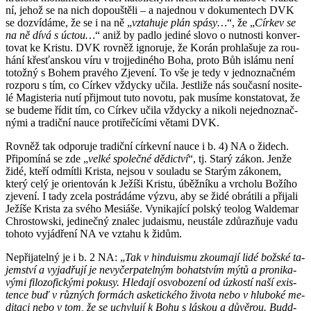
ní, jehož se na nich do­pouš­tě­li – a na­jed­nou v do­ku­men­tech DVK
se do­zví­dá­me, že se i na ně „
vzta­hu­je plán spásy…
“, že „
Cír­kev se
na ně dívá s úctou…
“ aniž by padlo je­di­né slovo o nut­nos­ti kon­ver­
to­vat ke Kris­tu. DVK rov­něž ig­no­ru­je, že Korán pro­hla­šu­je za rou­
há­ní křes­ťan­skou víru v tro­j­je­di­né­ho Boha, proto Bůh is­lá­mu není
to­tož­ný s Bohem pra­vé­ho Zje­ve­ní. To vše je tedy v jed­no­znač­ném
roz­po­ru s tím, co Cír­kev vždyc­ky učila. Jestli­že nás sou­čas­ní no­si­te­
lé Magis­te­ria nutí při­jmout tuto no­vo­tu, pak mu­sí­me kon­sta­to­vat, že
se bu­de­me řídit tím, co Cír­kev učila vždyc­ky a ni­ko­li ne­jed­no­znač­
ný­mi a tra­dič­ní nauce pro­ti­ře­čí­cí­mi vě­ta­mi DVK.
Rov­něž tak od­po­ru­je tra­dič­ní cír­kev­ní nauce i b. 4) NA o ži­dech.
Při­po­mí­ná se zde „
velké spo­leč­né dě­dic­tví
“, tj. Starý zákon. Jenže
židé, kteří od­mít­li Kris­ta, nejsou v sou­la­du se Sta­rým zá­ko­nem,
který celý je ori­en­to­ván k Je­ží­ši Kris­tu, úběž­ní­ku a vr­cho­lu Bo­ží­ho
zje­ve­ní. I tady zcela po­strá­dá­me výzvu, aby se židé ob­rá­ti­li a při­ja­li
Je­ží­še Kris­ta za svého Me­si­á­še. Vy­ni­ka­jí­cí pol­ský te­o­log Wal­de­mar
Chros­towski, je­di­neč­ný zna­lec judais­mu, ne­u­stá­le zdů­razňuje vadu
to­ho­to vy­já­d­ře­ní NA ve vzta­hu k židům.
Ne­při­ja­tel­ný je i b. 2 NA: „
Tak v hin­du­is­mu zkou­ma­jí lidé bož­ské ta­
jem­ství a vy­ja­dřu­jí je ne­vy­čer­pa­tel­ným bo­hat­stvím mýtů a pro­ni­ka­
vý­mi fi­lo­zo­fic­ký­mi po­ku­sy. Hle­da­jí osvo­bo­ze­ní od úz­kos­tí naší exis­
ten­ce buď v růz­ných for­mách as­ke­tic­ké­ho ži­vo­ta nebo v hlu­bo­ké me­
di­ta­ci nebo v tom, že se uchy­lu­jí k Bohu s lás­kou a dů­vě­rou. Budd­