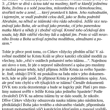
3: „
Cír­kev se dívá s úctou také na mus­li­my, kteří se kla­ně­jí je­di­né­mu
Bohu, ži­vé­mu a o sobě jsou­cí­mu, mi­lo­srd­né­mu a vše­mo­hou­cí­mu,
stvo­ři­te­li nebe a země, … který pro­mlu­vil k lidem. Jeho roz­hod­nu­tím,
i ta­jem­ným, se snaží podro­bit celou duší, jako se Bohu podro­bil
Abra­hám, na něhož se is­lám­ská víra ráda od­vo­lá­vá. Je­ží­še sice ne­u­
zná­va­jí jako Boha, ale uctí­va­jí jako pro­ro­ka, ctí jeho pa­nen­skou
matku Marii a někdy ji i zbož­ně vzý­va­jí. Kromě toho oče­ká­va­jí den
soudu, kdy Bůh vzkří­sí všech­ny lidi a od­pla­tí jim. Proto si váží mrav­
ní­ho ži­vo­ta a Boha uctí­va­jí zejmé­na mod­lit­bou, al­muž­na­mi a po­
stem.
“
Tohle je přece proti tomu, co Cír­kev vždyc­ky před­tím učila! V zá­
svět­né mod­lit­bě ke Kris­tu Králi se přece ka­to­lí­ci ofi­ci­ál­ně mod­li­li za
všech­ny, kdo „vězí v osidlech po­han­ství nebo is­lá­mu…“. Na­jed­nou
ani slovo o tom, že jde o ne­pra­vé ná­bo­žen­ství a spása pro mus­li­my
je možná pouze tehdy, když při­jmou Je­ží­še Kris­ta za svého Spa­si­te­
le. Jistě, ob­háj­ci DVK mi po­u­ká­žou na řadu míst v jeho do­ku­men­
tech, kde se píše jasně, že při­jmout Kris­ta je pod­mín­kou spásy. Ano,
ale proč toto chybí u vět tý­ka­jí­cích se is­lá­mu? Čte­ná­ře do­ku­men­tů
DVK toto zcela dez­o­ri­en­tu­je a bude se lo­gic­ky ptát: Platí i pro mus­
li­my nut­nost uvě­řit v Je­ží­še Kris­ta jako je­di­né­ho Spa­si­te­le? Podle
chva­lo­ře­či DVK na ad­re­su is­lá­mu by se dalo sou­dit, že ni­ko­liv.
Dříve Cír­kev vždyc­ky od­su­zo­va­la nauku is­lá­mu jako ná­sil­nic­kou,
před­klá­da­jí­cí Boha jako tvr­dé­ho a obá­va­né­ho vla­da­ře, při­po­mí­na­la
kru­tos­ti mo­ha­me­dá­nů vůči ka­to­lic­kým křes­ťa­nům a ma­so­vé vraž­dě­