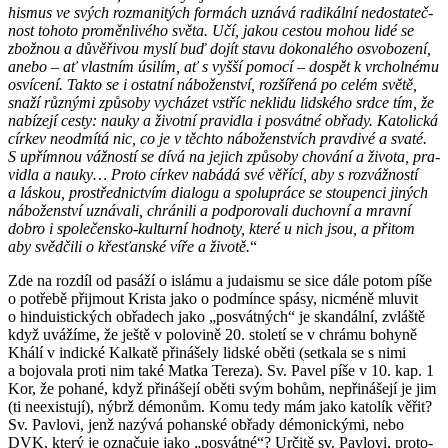
his­mus ve svých roz­ma­ni­tých for­mách uzná­vá ra­di­kál­ní ne­do­sta­teč­
nost to­ho­to pro­měn­li­vé­ho světa. Učí, jakou ces­tou mohou lidé se
zbož­nou a dů­vě­ři­vou myslí buď dojít stavu do­ko­na­lé­ho osvo­bo­ze­ní,
anebo – ať vlast­ním úsi­lím, ať s vyšší po­mo­cí – do­spět k vr­chol­né­mu
osví­ce­ní. Takto se i ostat­ní ná­bo­žen­ství, roz­ší­ře­ná po celém světě,
snaží růz­ný­mi způ­so­by vy­chá­zet vstříc ne­kli­du lid­ské­ho srdce tím, že
na­bí­ze­jí cesty: nauky a ži­vot­ní pra­vi­dla i po­svát­né ob­řa­dy. Ka­to­lic­ká
cír­kev ne­od­mí­tá nic, co je v těch­to ná­bo­žen­stvích prav­di­vé a svaté.
S upřím­nou váž­nos­tí se dívá na je­jich způ­so­by cho­vá­ní a ži­vo­ta, pra­
vi­dla a nauky… Proto cír­kev na­bá­dá své vě­ří­cí, aby s roz­váž­nos­tí
a lás­kou, pro­střed­nic­tvím di­a­lo­gu a spo­lu­prá­ce se stou­pen­ci ji­ných
ná­bo­žen­ství uzná­va­li, chrá­ni­li a pod­po­ro­va­li du­chov­ní a mrav­ní
dobro i spo­le­čen­sko-kul­tur­ní hod­no­ty, které u nich jsou, a při­tom
aby svěd­či­li o křes­ťan­ské víře a ži­vo­tě.
“
Zde na roz­díl od pa­sá­ží o is­lá­mu a judais­mu se sice dále potom píše
o po­tře­bě při­jmout Kris­ta jako o pod­mín­ce spásy, nicmé­ně mlu­vit
o hin­du­is­tic­kých ob­řa­dech jako „po­svát­ných“ je skan­dál­ní, zvláš­tě
když uvá­ží­me, že ještě v po­lo­vi­ně 20. sto­le­tí se v chrá­mu bo­hy­ně
Khálí v in­dic­ké Kalka­tě při­ná­še­ly lid­ské oběti (se­tka­la se s nimi
a bo­jo­va­la proti nim také Matka Te­re­za). Sv. Pavel píše v 10. kap. 1
Kor, že po­ha­né, když při­ná­še­jí oběti svým bohům, ne­při­ná­še­jí je jim
(ti ne­e­xis­tu­jí), nýbrž dé­mo­nům. Komu tedy mám jako ka­to­lík věřit?
Sv. Pav­lo­vi, jenž na­zý­vá po­han­ské ob­řa­dy dé­mo­nic­ký­mi, nebo
DVK, který je ozna­ču­je jako „po­svát­né“? Ur­či­tě sv. Pav­lo­vi, pro­to­