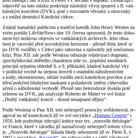
jeho ná­stup­ci Jan XXIII. a Pavel VI. ne­cha­li v šuplí­ku? Do­sta­ču­jí­cí
od­po­věď na tuto otáz­ku po­sky­tu­je ná­sled­ný vývoj spo­je­ný s II. va­ti­
kán­ským kon­ci­lem (DVK), poté s roz­vra­tem vě­rou­ky a mra­vou­ky
a s to­tál­ní de­struk­cí Ka­to­lic­ké církve.
Známý ka­nad­ský pu­b­li­cis­ta a tra­dič­ní ka­to­lík John Henry Wes­ten na
svém por­tá­lu Li­fe­Si­te­News dne 19. červ­na upo­zor­nil, že tento do­ku­
ment byl ne­dáv­no ob­je­ven ve va­ti­kán­ských ar­chi­vech. Jeho ob­sa­
hem je va­ro­vá­ní před no­vo­do­bý­mi he­re­ze­mi – přes­ně těmi, které se
po DVK roz­ší­ři­ly v Církvi jako ra­ko­vi­na a způ­so­bi­ly její sou­čas­nou
krizi. Pius XII. zde podle Wes­te­na od­su­zu­je re­la­ti­vi­za­ci dogma­tu,
zpo­chybňování obět­ní­ho cha­rak­te­ru mše sv., po­pí­rá­ní mo­rál­ních
prin­ci­pů zejmé­na ohled­ně 6. a 9. při­ká­zá­ní, kla­de­ní ka­to­lic­ké víry
v po­li­tic­ké ro­vi­ně na stej­nou úroveň s ostat­ní­mi ná­bo­žen­ství­mi
a kulty, eku­me­nis­mus, stí­rá­ní roz­dí­lu mezi ka­to­lic­kou prav­dou a ne­
křes­ťan­ský­mi blud­ný­mi nau­ka­mi a po­ža­da­vek změny cír­kev­ní­ho
učení o ná­bo­žen­ské svo­bo­dě. Přes­ně tato he­te­ro­do­xie do­sta­la poté
ze­le­nou na DVK, jak ana­ly­zu­je Ro­ber­to de Mat­tei ve své knize
„Druhý va­ti­kán­ský kon­cil – dosud ne­na­psa­né dě­ji­ny“.
Podle Wes­te­na si Pius XII. toto ne­bez­pe­čí pro­roc­ky uvě­do­mo­val, re­
a­go­val na ně ko­nec­kon­ců již ve své en­cyk­li­ce „
Hu­ma­ni Ge­ne­ris
“ r.
1950, kde podro­bu­je zdr­cu­jí­cí kri­ti­ce teze tzv. „nou­velle thé­o­lo­gie“
ve Fran­cii, které v zá­rod­ku již na­zna­čo­va­ly ne­bez­pe­čí to­ho­to vý­vo­
je. „Nou­velle thé­o­lo­gie“ hlá­sa­la bludy od­sou­ze­né již sv. Piem X. r.
1907 v en­cyk­li­ce „
Pascen­di
“, ale ra­fi­no­va­ně­ji a s větší zá­lud­nos­tí.