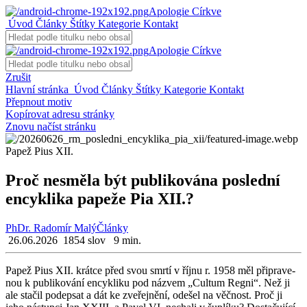
Apologie Církve
Úvod
Články
Štítky
Kategorie
Kontakt
Apologie Církve
Zrušit
Hlavní stránka
Úvod
Články
Štítky
Kategorie
Kontakt
Přepnout motiv
Kopírovat adresu stránky
Znovu načíst stránku
Papež Pius XII.
Proč nesměla být publikována poslední
encyklika papeže Pia XII.?
PhDr. Radomír Malý
Články
26.06.2026
1854 slov
9 min.
Papež Pius XII. krát­ce před svou smrtí v říjnu r. 1958 měl při­pra­ve­
nou k pu­b­li­ko­vá­ní en­cykli­ku pod ná­zvem „Cul­tum Regni“. Než ji
ale sta­čil po­de­psat a dát ke zve­řej­ně­ní, ode­šel na věč­nost. Proč ji