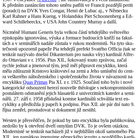
K před­ním za­stán­cům to­ho­to směru pa­t­ři­li ve Fran­cii poz­děj­ší pe­ri­ti
(po­rad­ci) na DVK Yves Con­gar, Henri de Lubac aj., v Ně­mec­ku
Karl Rah­ner a Hans Kueng, v Ho­land­sku Piet Scho­o­nenberg a Ed­
ward Schille­be­ec­kx, v USA John Coun­trey Murray a další.
Nicmé­ně Hu­ma­ni Ge­ne­ris byla vel­kou částí teh­dej­ší­ho svě­to­vé­ho
episko­pátu ig­no­ro­vá­na, výuka a for­ma­ce bu­dou­cích kněží na fa­kul­
tách a v se­mi­ná­řích na­dá­le zů­sta­la v rukou mo­der­nis­tů. Na tyto sku­
teč­nos­ti upo­zor­nil pa­pe­že Pia teh­dej­ší pre­fekt Sva­té­ho Of­fi­cia (tak se
ten­krát na­zý­va­lo dneš­ní Di­kas­te­ri­um pro nauku víry) kar­di­nál Alfre­
do Ot­ta­vi­a­ni v r. 1956. Pius XII., šo­ko­va­ný touto zprá­vou, začal
rych­le jed­nat a jme­no­val tým, jenž měl při­pra­vit en­cykli­ku, která
měla zdů­raz­nit Kris­to­vo krá­lov­ství na zemi a Jeho umís­tě­ní do cen­t­
ra veš­ke­ré­ho ná­bo­žen­ské­ho i spo­le­čen­ské­ho ži­vo­ta v ná­vaz­nos­ti na
en­cykli­ku
Quas Pri­mas
Pia XI. z r. 1925. Sou­čás­tí toho bylo i nové
ka­te­go­ric­ké od­sou­ze­ní he­re­zí nou­velle thé­o­lo­gie s ne­kom­pro­mis­ním
po­stu­lá­tem od­stra­ně­ní je­jich hla­sa­te­lů z uni­ver­zit­ních ka­te­der a se­mi­
ná­řů. 27. září r. 1958 pří­sluš­ná ko­mi­se kar­di­ná­lů schvá­li­la text en­
cykli­ky a před­lo­ži­la ji pa­pe­ži k pod­pi­su. Pius XII. ale pár dní nato 9.
října ze­mřel, pro­stu­do­vat si do­ku­ment již ne­sti­hl.
Wes­ten je pře­svěd­čen, že pokud by tato en­cykli­ka byla pu­b­li­ko­vá­na,
ne­do­šlo by k ote­vře­ní dveří omy­lům DVK. To je ovšem otáz­kou.
Mo­der­nis­té se ten­krát na­chá­ze­li již v nej­bliž­ším okolí sa­mot­né­ho Pia
XII., jen na­mát­kou jme­nuj­me ně­mec­ké­ho je­zu­i­tu a poz­děj­ší­ho kar­di­