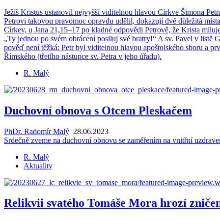
Ježíš Kris­tus usta­no­vil nej­vyš­ší vi­di­tel­nou hla­vou Církve Ši­mo­na Pet
Pe­t­ro­vi ta­ko­vou pra­vo­moc oprav­du udě­lil, do­ka­zu­jí dvě dů­le­ži­
Cír­kev, u Jana 21,15–17 po klad­né od­po­vě­di Pe­t­ro­vě, že Kris­ta mi­lu
„Ty jed­nou po svém ob­rá­ce­ní po­si­luj své bra­t­ry!“ A sv. Pavel v listě 
po­věď není těžká: Petr byl vi­di­tel­nou hla­vou apoš­tolské­ho sboru a pr­vot
Řím­ské­ho (tře­tí­ho ná­stup­ce sv. Petra v jeho úřadu).
R. Malý
Duchovní obnova s Otcem Pleskačem
PhDr. Radomír Malý
28.06.2023
Sr­deč­ně zveme na du­chov­ní ob­no­vu se za­mě­ře­ním na vnitř­ní uzdra­ve­ní
R. Malý
Aktuality
Relikvii svatého Tomáše Mora hrozí zniče