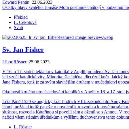
Edward Pentin
22.06.2023
Ostat­ky hlavy sva­té­ho To­má­še Mora po­stup­ně chát­ra­jí v pod­zem­ní hrob­
Překlad
L. Cekotová
Svatí
Sv. Jan Fisher
Libor Rösner
25.06.2023
V 16. a 17. sto­le­tí tekla krev ka­to­lí­ků v An­g­lii prou­dem. Sv. Jan Jo
la­li vzdát ka­to­lic­ké víry. Mi­no­ri­ta, šlech­tič­na, diecéz­ní kněz, laic­ký 
Jana Fishe­ra, jenž je za svým slav­něj­ším dru­hem v mu­čed­nic­tví upo­z
Okol­nos­ti kru­té­ho pro­ná­sle­do­vá­ní ka­to­lí­ků v An­g­lii v 16. a 17. stol
Léta Páně 1529 se an­g­lic­ký král Jin­dřich VIII. za­kou­kal do Anny Bo­ley
li­ta­mi, po­žá­dal tudíž pa­pe­že o po­vo­le­ní k roz­vo­du a k no­vé­mu sňat
sluš­nost, roz­vod s Ka­te­ři­nou si po­vo­lil sám a ože­nil se s Annou. V 
na­ří­dil všem stát­ním úřed­ní­kům a vyš­ší­mu du­cho­ven­stvu tento do­ku­ment p
L. Rösner