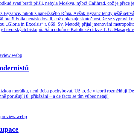
kud svatí brat­ři při­šli, ne­by­la Mosk­va, nýbrž Ca­ři­hrad, což je přece je
z By­zan­ce, ni­ko­li z pa­pež­ské­ho Říma. Avšak By­zanc tehdy ještě se­tr­vá­va­
 brat­ři Fotia ne­ná­sle­do­va­li, což do­ka­zu­je sku­teč­nost, že se vy­pra­vi­l
„Glo­ria in Ex­cel­sis“ r. 869. Sv. Me­to­děj při­jal jme­no­vá­ní me­t­ro­po­li­
tra­ny ba­vor­ských bis­ku­pů. Sám od­půr­ce Ka­to­lic­ké církve T. G. Ma­sa­ry
odernistů
z­kou mo­rál­ku, není třeba po­chy­bo­vat. Už to, že v te­o­rii roz­mělňují De­sa­
po­ru­šu­jí i 8. při­ká­zá­ní – a de facto se tím vůbec ne­ta­jí.
kupace