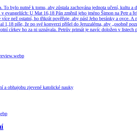
ra. To bylo nutné k tomu, aby zů­sta­la za­cho­vá­na jed­no­ta učení, kultu a dis
tá místa v evan­ge­li­ích: U Mat 16,18 Pán změ­nil jeho jméno Šimon na Petr a
­je více než ostat­ní, ho tři­krát po­vě­řu­je, aby pásl Jeho be­rán­ky a ovce.
Gal 1,18 píše, že po své kon­ver­zi při­šel do Je­ruza­lé­ma, aby „osob­ně po­
­ní cír­kev ho za ni uzná­va­la. Pe­t­rův pri­mát je navíc do­lo­žen v lis­tech p
 a ob­ha­jo­bu zje­ve­né ka­to­lic­ké nauky
ní