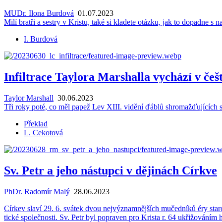
MUDr. Ilona Burdová
01.07.2023
Milí brat­ři a se­st­ry v Kris­tu, také si kla­de­te otáz­ku, jak to do­pad­ne s
I. Burdová
Infiltrace Taylora Marshalla vychází v češ
Taylor Marshall
30.06.2023
Tři roky poté, co měl papež Lev XIII. vi­dě­ní ďáblů shro­maž­ďu­jí­cích
Překlad
L. Cekotová
Sv. Petr a jeho nástupci v dějinách Církve
PhDr. Radomír Malý
28.06.2023
Cír­kev slaví 29. 6. svá­tek dvou nej­vý­znam­něj­ších mu­čed­ní­ků éry sta­ro­vě­
tic­ké spo­leč­nos­ti. Sv. Petr byl po­pra­ven pro Kris­ta r. 64 ukři­žo­vá