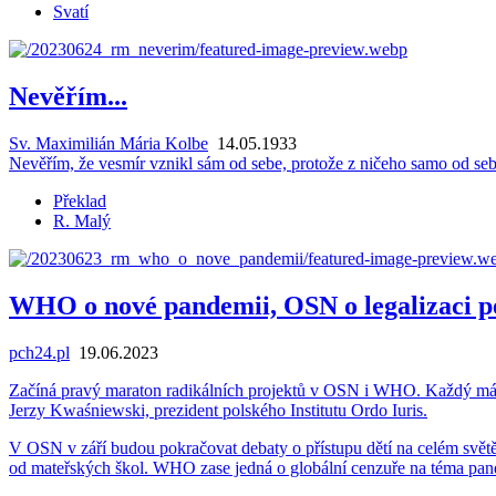
Svatí
Nevěřím...
Sv. Maximilián Mária Kolbe
14.05.1933
Ne­vě­řím, že vesmír vzni­kl sám od sebe, pro­to­že z ni­če­ho samo od seb
Překlad
R. Malý
WHO o nové pandemii, OSN o legalizaci pe
pch24.pl
19.06.2023
Za­čí­ná pravý ma­ra­ton ra­di­kál­ních pro­jek­tů v OSN i WHO. Každý má za 
Jerzy Kwaśniewski, pre­zi­dent pol­ské­ho In­sti­tu­tu Ordo Iuris.
V OSN v září budou po­kra­čo­vat de­ba­ty o pří­stu­pu dětí na celém světě k vý
od ma­teř­ských škol. WHO zase jedná o glo­bál­ní cen­zu­ře na téma pan­de­mie