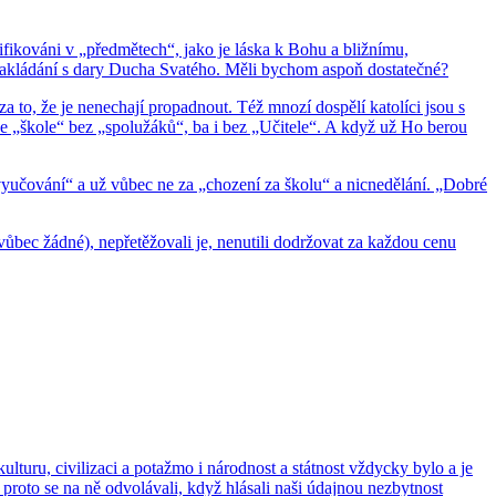
fi­ko­vá­ni v „před­mě­tech“, jako je láska k Bohu a bliž­ní­mu,
 na­klá­dá­ní s dary Ducha Sva­té­ho. Měli bychom aspoň do­sta­teč­né?
a to, že je ne­ne­cha­jí pro­pad­nout. Též mnozí do­spě­lí ka­to­lí­ci jsou s
li ve „škole“ bez „spo­lu­žá­ků“, ba i bez „Uči­te­le“. A když už Ho berou
vy­u­čo­vá­ní“ a už vůbec ne za „cho­ze­ní za školu“ a nic­ne­dě­lá­ní. „Dobré
 vůbec žádné), ne­pře­tě­žo­va­li je, ne­nu­ti­li do­dr­žo­vat za kaž­dou cenu
tu­ru, ci­vi­li­za­ci a po­taž­mo i ná­rod­nost a stát­nost vždyc­ky bylo a je
, proto se na ně od­vo­lá­va­li, když hlá­sa­li naši údaj­nou ne­zbyt­nost