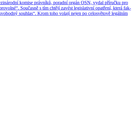
e­zi­ná­rod­ní ko­mi­se práv­ní­ků, po­rad­ní orgán OSN, vydal pří­ruč­ku pro
ro­vol­né“. Sou­čas­ně s tím chtě­jí za­vést le­gisla­tiv­ní opat­ře­ní, která fak­
 „svo­bod­ný sou­hlas“. Krom toho vo­la­jí nejen po ce­lo­svě­to­vě le­gál­ním