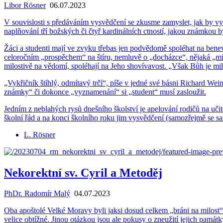
Libor Rösner
06.07.2023
V sou­vis­los­ti s pře­dá­vá­ním vy­svěd­če­ní se zkus­me za­mys­let, jak by
naplňování tří bož­ských či čtyř kar­di­nál­ních ctnos­tí, jakou znám­kou b
Žáci a stu­den­ti mají ve zvyku tře­bas jen pod­vě­do­mě spo­lé­hat na be­ne­vo
ce­lo­roč­ním „pro­spě­chem“ na štíru, ne­mluvě o „do­cház­ce“, ně­ja­ká „mi
mi­los­ti­vě na vě­do­mí, spo­lé­ha­jí na Jeho sho­ví­va­vost. „Však Bůh je mi
„Vy­křič­ník štíh­lý, od­mí­ta­vý trčí“, píše v jedné své básni Ri­chard Wei­
znám­ky“ či do­kon­ce „vy­zna­me­ná­ní“ si „stu­dent“ musí za­slou­žit.
Jed­ním z ne­bla­hých rysů dneš­ní­ho škol­ství je ape­lo­vá­ní ro­di­čů na uči­te
škol­ní řád a na konci škol­ní­ho roku jim vy­svěd­če­ní (sa­mo­zřej­mě se sa­
L. Rösner
Nekorektní sv. Cyril a Metoděj
PhDr. Radomír Malý
04.07.2023
Oba apoš­to­lé Velké Mo­ra­vy byli jaksi dosud cel­kem „bráni na mi­lost“ i od 
ve­li­ce ob­tíž­né. Jinou otáz­kou jsou ale po­ku­sy o zne­u­ži­tí je­jich pa­mát