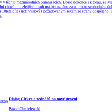
á­ny v těch­to me­zi­ná­rod­ních or­ga­ni­za­cích. Došlo do­kon­ce i k tomu, že M
xu­ál­ní cho­vá­ní ne­zle­ti­lých osob má být uzná­no za na­pros­to svo­bod­né a dob­
e i 10le­té dítě (sic!) vy­slo­ví s po­ža­do­va­ným sexem ze stra­ny do­spě­lé­ho
g.
Dialog Církve a zednářů na nové úrovni
Paweł Chmielewski