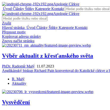
Apologie Církve
Úvod
Články
Štítky
Kategorie
Kontakt
Apologie Církve
Zrušit
Hlavní stránka
Úvod
Články
Štítky
Kategorie
Kontakt
Přepnout motiv
Kopírovat adresu stránky
Znovu načíst stránku
Výběr aktualit z křesťanského světa
PhDr. Radomír Malý
11.07.2023
An­g­li­kán­ský bis­kup Ri­chard Pain kon­ver­to­val do Ka­to­lic­ké církve 
R. Malý
Aktuality
Vysvědčení