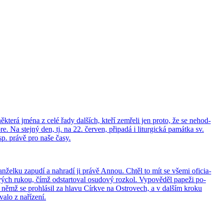
­kte­rá jména z celé řady dal­ších, kteří ze­mře­li jen proto, že se ne­hod­
re. Na stej­ný den, tj. na 22. čer­ven, při­pa­dá i li­tur­gic­ká pa­mát­ka sv.
esp. právě pro naše časy.
­žel­ku za­pu­dí a na­hra­dí ji právě Annou. Chtěl to mít se všemi ofi­ci­a­
svých rukou, čímž od­star­to­val osu­do­vý rozkol. Vy­po­vě­děl pa­pe­ži po­
v němž se pro­hlá­sil za hlavu Církve na Os­t­ro­vech, a v dal­ším kroku
­lo z na­ří­ze­ní.