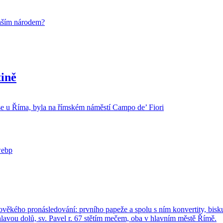
 naším ná­ro­dem?
tině
 se u Říma, byla na řím­ském ná­měs­tí Campo de’ Fiori
ké­ho pro­ná­sle­do­vá­ní: prv­ní­ho pa­pe­že a spolu s ním kon­ver­ti­ty, bis­ku­pa 
­ním hla­vou dolů, sv. Pavel r. 67 stě­tím mečem, oba v hlav­ním městě Římě.