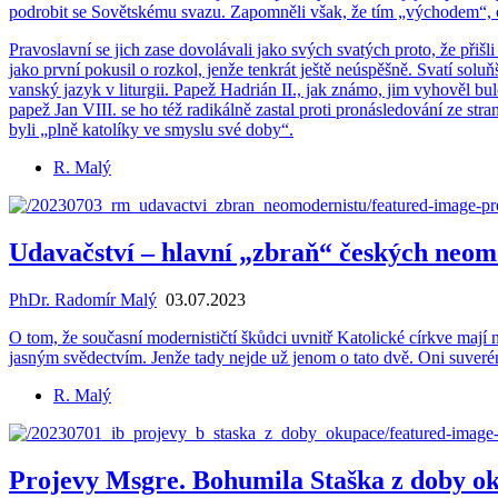
podro­bit se So­vět­ské­mu svazu. Za­po­mně­li však, že tím „vý­cho­dem“, od
Pra­voslav­ní se jich zase do­vo­lá­va­li jako svých sva­tých proto, že při­šli 
jako první po­ku­sil o rozkol, jenže ten­krát ještě ne­ú­spěš­ně. Svatí soluňští
van­ský jazyk v li­tur­gii. Papež Had­ri­án II., jak známo, jim vy­ho­věl bulou 
papež Jan VIII. se ho též ra­di­kál­ně za­stal proti pro­ná­sle­do­vá­ní ze s
byli „plně ka­to­lí­ky ve smys­lu své doby“.
R. Malý
Udavačství – hlavní „zbraň“ českých neom
PhDr. Radomír Malý
03.07.2023
O tom, že sou­čas­ní mo­der­nis­tič­tí škůd­ci uvnitř Ka­to­lic­ké církve mají ní
jas­ným svě­dec­tvím. Jenže tady nejde už jenom o tato dvě. Oni su­ve­rén­ně 
R. Malý
Projevy Msgre. Bohumila Staška z doby o