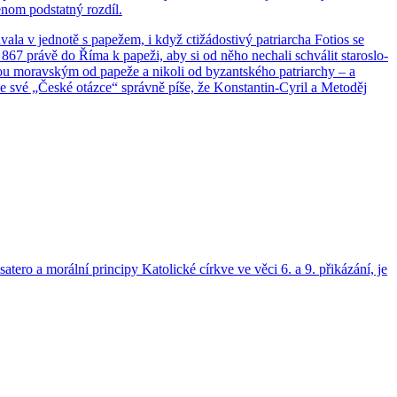
nom pod­stat­ný roz­díl.
la v jed­no­tě s pa­pe­žem, i když cti­žá­dosti­vý pa­tri­ar­cha Fo­ti­os se
i r. 867 právě do Říma k pa­pe­ži, aby si od něho ne­cha­li schvá­lit sta­ro­slo­
tou mo­rav­ským od pa­pe­že a ni­ko­li od by­zant­ské­ho pa­tri­ar­chy – a
k ve své „České otáz­ce“ správ­ně píše, že Kon­stan­tin-Cyril a Me­to­děj
te­ro a mo­rál­ní prin­ci­py Ka­to­lic­ké církve ve věci 6. a 9. při­ká­zá­ní, je