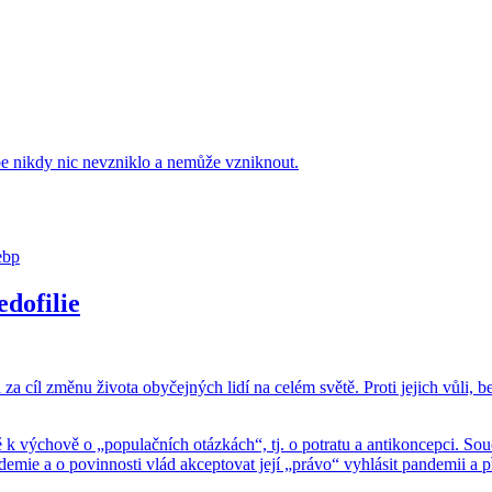
e nikdy nic ne­vznik­lo a ne­mů­že vznik­nout.
dofilie
cíl změnu ži­vo­ta oby­čej­ných lidí na celém světě. Proti je­jich vůli, bez 
­cho­vě o „po­pu­lač­ních otáz­kách“, tj. o po­tra­tu a an­ti­kon­cep­ci. Sou­čás
 a o po­vin­nos­ti vlád ak­cep­to­vat její „právo“ vy­hlá­sit pan­de­mii a při­j