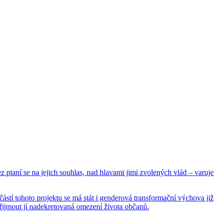
ptaní se na je­jich sou­hlas, nad hla­va­mi jimi zvo­le­ných vlád – va­ru­je
­tí to­ho­to pro­jek­tu se má stát i gen­de­ro­vá trans­for­mač­ní vý­cho­va již
mout jí na­de­kre­to­va­ná ome­ze­ní ži­vo­ta ob­ča­nů.