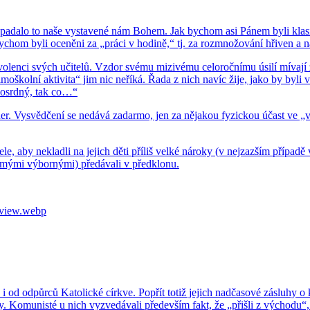
 vy­pa­da­lo to naše vy­sta­ve­né nám Bohem. Jak bychom asi Pánem byli kla­si­
ychom byli oce­ně­ni za „práci v ho­di­ně,“ tj. za roz­mno­žo­vá­ní hři­ven a
­len­ci svých uči­te­lů. Vzdor svému mi­zi­vé­mu ce­lo­roč­ní­mu úsilí mí­va­jí z
­mo­škol­ní ak­ti­vi­ta“ jim nic ne­ří­ká. Řada z nich navíc žije, jako by by
­lo­srd­ný, tak co…“
ner. Vy­svěd­če­ní se ne­dá­vá za­dar­mo, jen za ně­ja­kou fy­zic­kou účast ve „
­le, aby ne­klad­li na je­jich děti pří­liš velké ná­ro­ky (v nej­zaz­ším pří­pa­dě
mý­mi vý­bor­ný­mi) pře­dá­va­li v před­klo­nu.
od­půr­ců Ka­to­lic­ké církve. Po­přít totiž je­jich nad­ča­so­vé zá­slu­hy o kul­
­ky. Ko­mu­nis­té u nich vy­zve­dá­va­li pře­de­vším fakt, že „při­šli z vý­cho­du“