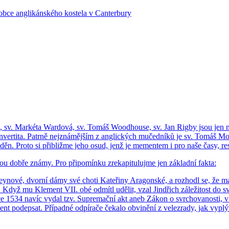
ce an­g­li­kán­ské­ho kos­te­la v Can­ter­bu­ry
nes, sv. Mar­ké­ta War­do­vá, sv. Tomáš Wo­od­hou­se, sv. Jan Rigby jsou jen ně
kon­ver­ti­ta. Pa­tr­ně nej­zná­měj­ším z an­g­lic­kých mu­čed­ní­ků je sv. Tomáš Mo
a­děn. Proto si při­bliž­me jeho osud, jenž je me­men­tem i pro naše časy, r
. jsou dobře známy. Pro při­po­mín­ku zre­ka­pi­tu­luj­me jen zá­klad­ní fakta:
­no­vé, dvor­ní dámy své choti Ka­te­ři­ny Ara­gon­ské, a roz­ho­dl se, že man
ku. Když mu Kle­ment VII. obé od­mí­tl udě­lit, vzal Jin­dřich zá­le­ži­tost do 
roce 1534 navíc vydal tzv. Supre­mač­ní akt aneb Zákon o svr­cho­va­nos­ti, 
o­de­psat. Pří­pad­né od­pí­ra­če če­ka­lo ob­vi­ně­ní z ve­le­zra­dy, jak vy­plý­va