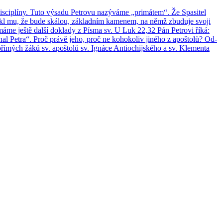
­ci­plí­ny. Tuto vý­sa­du Pe­t­ro­vu na­zý­vá­me „pri­má­tem“. Že Spa­si­tel
 řekl mu, že bude ská­lou, zá­klad­ním ka­me­nem, na němž zbu­du­je svoji
 A máme ještě další do­kla­dy z Písma sv. U Luk 22,32 Pán Pe­t­ro­vi říká:
znal Petra“. Proč právě jeho, proč ne ko­ho­ko­liv ji­né­ho z apoš­to­lů? Od­
římých žáků sv. apoš­to­lů sv. Ig­ná­ce An­ti­o­chij­ské­ho a sv. Kle­men­ta