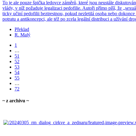
To je ale pouze špič­ka le­dov­ce zá­mě­rů, které jsou ne­u­stá­le dis­ku­to­v
vlády, v níž po­ža­du­je le­ga­li­za­ci pe­do­fi­lie. Au­to­ři přímo píší, že „se­
tic­ky učiní pe­do­fi­lii bez­trest­nou, pokud ne­zle­ti­lá osoba nebo do­kon­c
po­tra­tu a an­ti­kon­cep­ci, ale též po zcela le­gál­ní dis­tri­buci a uží­vá­ní dro
Překlad
R. Malý
1
…
51
52
53
54
55
…
72
~ z archivu ~