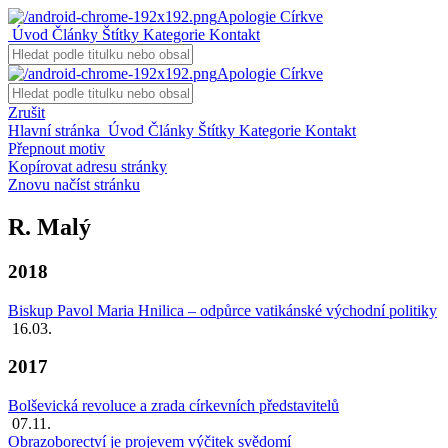
Apologie Církve
Úvod
Články
Štítky
Kategorie
Kontakt
Apologie Církve
Zrušit
Hlavní stránka
Úvod
Články
Štítky
Kategorie
Kontakt
Přepnout motiv
Kopírovat adresu stránky
Znovu načíst stránku
R. Malý
2018
Biskup Pavol Maria Hnilica – odpůrce vatikánské východní politiky
16.03.
2017
Bolševická revoluce a zrada církevních představitelů
07.11.
Obrazoborectví je projevem výčitek svědomí