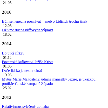
21.05.
2016
Bůh se nenechá posmívat – aneb o Lidicích trochu jinak
12.06.
Oživme ducha křížových výprav!
18.02.
2014
Bojující církev
01.12.
Pozemské království Ježíše Krista
01.06.
Duše lidská je nesmrtelná!
19.03.
Mýtus Marie Magdaleny, údajné manželky Ježíše, je ukázkou
protikřesťanské kampaně Západu
25.02.
2013
Relativismus svlečený do naha