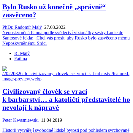
Bylo Rusko už konečně „správně“
zasvěceno?
PhDr. Radomír Malý
27.03.2022
Ne­po­sk­vr­ně­ná Panna podle svě­dec­tví vi­zi­o­nář­ky se­st­ry Lucie de
San­to­so­vé řekla: „Chci vás pro­sit, aby Rusko bylo za­svě­ce­no mému
Ne­po­sk­vr­ně­né­mu Srdci
R. Malý
Fatima
Civilizovaný člověk se vrací
k barbarství… a katoličtí představitelé ho
nevolají k nápravě
Peter Kwasniewski
11.04.2019
His­to­rii vy­tvá­ře­jí svo­bod­né lid­ské by­tos­ti pod po­hle­dem svr­cho­va­ně