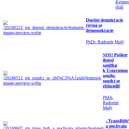
Kenne
Hall
Dnešní demokracie
rovná se
démonokracie
PhDr. Radomír Malý
SOS! Pošlete
ihned
sanitku
k Ústavnímu
soudu,
soudci se
zbláznili!
PhDr.
Radomír
Malý
„TransBůh
a pochvala