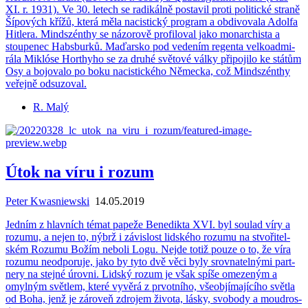
XI. r. 1931). Ve 30. le­tech se ra­di­kál­ně po­sta­vil proti po­li­tic­ké stra­ně
Ší­po­vých křížů, která měla na­cis­tic­ký pro­gram a ob­di­vo­va­la Adol­fa
Hit­le­ra. Mind­szén­thy se ná­zo­ro­vě pro­fi­lo­val jako mo­nar­chis­ta a
stou­pe­nec Habsbur­ků. Ma­ďar­sko pod ve­de­ním re­gen­ta vel­ko­ad­mi­
rá­la Miklóse Horthy­ho se za druhé svě­to­vé války při­po­ji­lo ke stá­tům
Osy a bo­jo­va­lo po boku na­cis­tic­ké­ho Ně­mec­ka, což Mind­szén­thy
ve­řej­ně od­su­zo­val.
R. Malý
Útok na víru i rozum
Peter Kwasniewski
14.05.2019
Jed­ním z hlav­ních témat pa­pe­že Be­ne­dik­ta XVI. byl sou­lad víry a
ro­zu­mu, a nejen to, nýbrž i zá­vis­lost lid­ské­ho ro­zu­mu na stvo­ři­tel­
ském Ro­zu­mu Božím ne­bo­li Logu. Nejde totiž pouze o to, že víra
ro­zu­mu ne­od­po­ru­je, jako by tyto dvě věci byly srov­na­tel­ný­mi part­
ne­ry na stej­né úrov­ni. Lid­ský rozum je však spíše ome­ze­ným a
omyl­ným svět­lem, které vy­věrá z pr­vot­ní­ho, vše­ob­jí­ma­jí­cí­ho svět­la
od Boha, jenž je zá­ro­veň zdro­jem ži­vo­ta, lásky, svo­bo­dy a moud­ros­