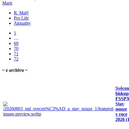
Marii
R. Malý
Pro Life
Aktuality
1
…
69
70
71
72
~ z archivu ~
Svěcen
bisku
FSSPX
Stav
nouze
v roce
2026 (