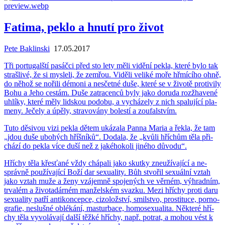
Fatima, peklo a hnutí pro život
Pete Baklinski
17.05.2017
Tři por­tu­gal­ští pa­sáč­ci před sto lety měli vi­dě­ní pekla, které bylo tak
straš­li­vé, že si mys­le­li, že ze­mřou. Vi­dě­li ve­li­ké moře hřmí­cí­ho ohně,
do něhož se no­ři­li dé­mo­ni a ne­sčet­né duše, které se v ži­vo­tě pro­ti­vi­ly
Bohu a Jeho cestám. Duše za­tra­cen­ců byly jako do­ruda roz­žha­ve­né
uh­lí­ky, které měly lid­skou po­do­bu, a vy­chá­ze­ly z nich spa­lu­jí­cí pla­
me­ny. Je­če­ly a úpěly, stra­vo­vá­ny bo­les­tí a zou­fal­stvím.
Tuto dě­si­vou vizi pekla dětem uká­za­la Panna Maria a řekla, že tam
„jdou duše ubo­hých hříš­ní­ků“. Do­da­la, že „kvůli hříchům těla při­
chá­zí do pekla více duší než z ja­ké­ho­ko­li ji­né­ho dů­vo­du“.
Hří­chy těla křes­ťa­né vždy chá­pa­li jako skut­ky zne­u­ží­va­jí­cí a ne­
správ­ně po­u­ží­va­jí­cí Boží dar se­xu­a­li­ty. Bůh stvo­řil se­xu­ál­ní vztah
jako vztah muže a ženy vzá­jem­ně spo­je­ných ve věr­ném, vý­hrad­ním,
tr­va­lém a ži­vo­ta­dár­ném man­žel­ském svaz­ku. Mezi hří­chy proti daru
se­xu­a­li­ty patří an­ti­kon­cep­ce, ci­zo­lož­ství, smil­stvo, pro­sti­tu­ce, por­no­
gra­fie, ne­sluš­né ob­lé­ká­ní, mastur­ba­ce, ho­mose­xu­a­li­ta. Ně­kte­ré hří­
chy těla vy­vo­lá­va­jí další těžké hří­chy, např. po­trat, a mohou vést k