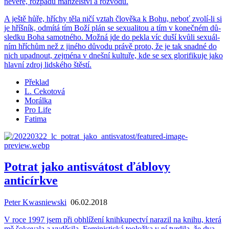
ne­vě­ře, roz­pa­du man­žel­ství a roz­vo­du.
A ještě hůře, hří­chy těla ničí vztah člo­vě­ka k Bohu, neboť zvolí-li si
je hříš­ník, od­mí­tá tím Boží plán se se­xu­a­li­tou a tím v ko­neč­ném dů­
sled­ku Boha sa­mot­né­ho. Možná jde do pekla víc duší kvůli se­xu­ál­
ním hříchům než z ji­né­ho dů­vo­du právě proto, že je tak snad­né do
nich upad­nout, zejmé­na v dneš­ní kul­tu­ře, kde se sex glo­ri­fi­ku­je jako
hlav­ní zdroj lid­ské­ho štěs­tí.
Překlad
L. Cekotová
Morálka
Pro Life
Fatima
Potrat jako antisvátost ďáblovy
anticírkve
Peter Kwasniewski
06.02.2018
V roce 1997 jsem při ob­hlí­že­ní knih­ku­pec­tví na­ra­zil na knihu, která
mě šo­ko­va­la a vy­dě­si­la. Fe­mi­nis­tic­ká te­o­lož­ka v ní tvr­di­la, že dva