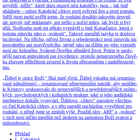
nej­vět­ší „kříže“, které dnes muse­jí nést ka­to­lič­ky, jsou – jak jistě
uhád­ne­te – odpor Ka­to­lic­ké církve proti svě­ce­ní žen a proti po­tra­tu.
Stěží jsem mohl uvě­řit tomu, že rou­há­ní do­sáh­lo ta­ko­vé­to úrov­ně,
ale smys­ly mě ne­kla­ma­ly, ani nešlo o noční můru, jak bych si byl
přál. Ne­dlou­ho poté mi někdo vy­prá­věl o jisté Ka­na­ďan­ce, která o
po­tra­tu mlu­vi­la jako o „svá­tos­ti“. Ta­ko­vé zne­u­ži­tí ja­zy­ka je do­slo­va
lu­ci­fer­ské. Na hří­chu, ni­če­ní ži­vo­ta a se­be­de­struk­ci není oprav­du nic
po­svát­né­ho ani po­svě­cu­jí­cí­ho, stej­ně jako na ďáblu po jeho vzpou­ře
není nic krás­né­ho. Svá­tos­ti člo­vě­ku při­ná­še­jí život. Po­trat je správ­
něj­ší na­zvat an­tisvá­tos­tí par ex­cellen­ce, pro­to­že ne­na­ro­ze­né­ho člo­vě­
ka zba­vu­je pří­le­ži­tos­ti zro­ze­ní k ži­vo­tu při­ro­ze­né­mu i nad­při­ro­ze­né­
mu.
„Ďábel je opice Boží,“ říká staré rčení. Ďábel vskut­ku má or­ga­ni­zo­
va­né ná­bo­žen­ství – or­ga­ni­zo­va­né při­nejmen­ším na­to­lik, aby ne­přá­te­
le Kris­to­vy se­sku­po­va­lo do nej­pev­něj­ších a nej­e­fek­tiv­něj­ších po­li­tic­
kých, psy­cho­lo­gic­kých i kul­tur­ních struk­tur, jaké si jeho nad­lid­ská
in­te­li­gen­ce do­ká­že vy­mys­let. Ďáblo­va „cír­kev“ pa­ro­du­je všech­no,
co činí Ka­to­lic­ká cír­kev, a v této pa­ro­dii na­chá­zí­me vy­svět­le­ní pro
rou­há­ní, o němž jsme se zmí­ni­li výše. Po­u­ži­tí slov „kříž“ a „svá­tost“
v nich není ničím men­ším než úto­kem na sa­mot­nou Boží sva­tost a
mi­lo­sr­den­ství.
Překlad
L. Cekotová