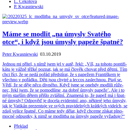
L. Cekotová
P. Kwasniewski
Máme se modlit „na úmysly Svatého
otce“, i když jsou úmysly papeže špatné?
Peter Kwasniewski
03.10.2019
Jed­nou mi pří­tel, s nímž jsem jel v autě, řekl: „Víš, za to­ho­to pon­ti­fi­
ká­tu je vážně těžké po­znat, jak se má člo­věk cho­vat před dětmi. Tím
chci říct, že se nedá pořád před­stí­rat, že s pa­pe­žem Fran­tiš­kem je
všech­no v po­řád­ku. Děti jsou chyt­ré a lec­cos za­slech­nou. Ptají se.
Vědí, že se děje něco div­né­ho. Když jsme se oneh­dy mod­li­li rů­že­
nec, řekl jsem, že se po­mod­lí­me ,na dobré úmys­ly pa­pe­žeʼ. Ale i to
mým star­ším dětem při­šlo zvlášt­ní. Zna­me­ná to, že papež má i špat­
né úmys­ly? Od­po­věď je do­ce­la evi­dent­ní: ano, ně­kte­ré jeho úmys­ly,
jak je Va­ti­kán pre­zen­tu­je ve svých pra­vi­del­ných krát­kých vi­deích, se
zdají ve­li­ce špat­né. Co máme tedy dělat, když chce­me zís­kat pl­no­
moc­né od­pust­ky, k nimž se mod­lit­ba na úmys­ly pa­pe­že vy­ža­du­je?“
Překlad