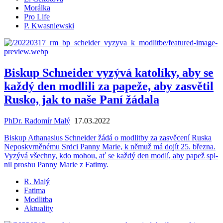
Morálka
Pro Life
P. Kwasniewski
Biskup Schneider vyzývá katolíky, aby se
každý den modlili za papeže, aby zasvětil
Rusko, jak to naše Paní žádala
PhDr. Radomír Malý
17.03.2022
Bis­kup Atha­na­sius Schne­i­der žádá o mod­lit­by za za­svě­ce­ní Ruska
Ne­po­sk­vr­ně­né­mu Srdci Panny Marie, k němuž má dojít 25. břez­na.
Vy­zý­vá všech­ny, kdo mohou, ať se každý den modlí, aby papež spl­
nil prosbu Panny Marie z Fa­ti­my.
R. Malý
Fatima
Modlitba
Aktuality