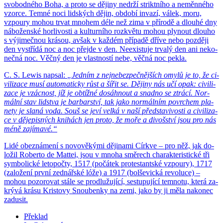
svo­bod­né­ho Boha, a proto se dě­ji­ny ne­dr­ží strikt­ní­ho a ne­měn­né­ho
vzor­ce. Temné noci lid­ských dějin, ob­do­bí in­va­zí, válek, moru,
vzpou­ry mohou trvat mno­hem déle než zima v pří­ro­dě a dlou­hé dny
ná­bo­žen­ské hor­li­vos­ti a kul­tur­ní­ho roz­kvě­tu mohou ply­nout dlou­ho
s vý­ji­meč­nou krá­sou, avšak v kaž­dém pří­pa­dě dříve nebo poz­dě­ji
den vy­stří­dá noc a noc pře­jde v den. Ne­e­xis­tu­je tr­va­lý den ani ne­ko­
neč­ná noc. Věčný den je vlast­nos­tí nebe, věčná noc pekla.
C. S. Lewis na­psal:
„Jed­ním z nej­ne­bez­peč­něj­ších omylů je to, že ci­
vi­li­za­ce musí au­to­ma­tic­ky růst a šířit se. Dě­ji­ny nás učí opak: ci­vi­li­
za­ce je vzác­nost, jíž je ob­tíž­né do­sáh­nout a snad­no se ztrá­cí. Nor­
mál­ní stav lid­stva je bar­bar­ství, tak jako nor­mál­ním po­vr­chem pla­
ne­ty je slaná voda. Souš se jeví velká v naší před­sta­vi­vos­ti a ci­vi­li­za­
ce v dě­je­pis­ných kni­hách jen proto, že moře a di­voš­ství jsou pro nás
méně za­jí­ma­vé.“
Lidé obe­zná­me­ní s no­vo­vě­ký­mi dě­ji­na­mi Církve – pro něž, jak do­
lo­žil Ro­ber­to de Mat­tei, jsou v mnoha smě­rech cha­rak­te­ris­tic­ké tři
sym­bo­lic­ké le­to­poč­ty, 1517 (po­čá­tek pro­tes­tant­ské vzpou­ry), 1717
(za­lo­že­ní první zed­nář­ské lóže) a 1917 (bol­še­vic­ká re­vo­lu­ce) –
mohou po­zo­ro­vat stále se pro­dlu­žu­jí­cí, se­stu­pu­jí­cí tem­no­tu, která za­
krý­vá krásu Kris­to­vy Snou­ben­ky na zemi, jako by ji měla na­ko­nec
za­du­sit.
Překlad