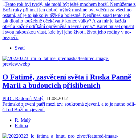
„Tento rok byl tvrdý, ale mohl být ještě mno­hem horší. Ne­mů­že­me z
Boží ruky při­jí­mat jen dobré, nýbrž mu­sí­me být vděč­ní za všech­no
ostat­ní, ať je to jak­ko­liv těžké a bo­lest­né. Ne­při­ne­sl snad tento rok
tak dlou­ho tou­žeb­ně oče­ká­va­ný konec války? A za mír je každá
oběť a každé od­ří­ká­ní opráv­ně­ná a levná cena." Karel musel opus­tit
i svou ra­kous­kou vlast, kde byl jeho život i život jeho ro­di­ny v ne­
bez­pe­čí.
Svatí
O Fatimě, zasvěcení světa i Ruska Panně
Marii a budoucích přislíbeních
PhDr. Radomír Malý
11.08.2012
Fa­tim­ské zje­ve­ní patří mezi tzv. sou­kro­má zje­ve­ní, a to je nutno od­li­
šit od Bo­ží­ho zje­ve­ní.
R. Malý
Fatima