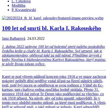
L. Cekotová
Modlitba
P. Kwasniewski
100 let od smrti bl. Karla I. Rakouského
Jana Balharová
24.03.2022
1. dubna 2022 upl­ny­ne 100 let od bo­lest­né smrti na­še­ho po­sled­ní­ho
čes­ké­ho krále a cí­sa­ře bl. Karla I. Ra­kous­ké­ho. Své utr­pe­ní, jak je
zdo­ku­men­to­vá­no, obě­to­val také za náš národ. Při­ná­ší­me úry­vek z
knihy No­vé­na k bla­ho­sla­ve­né­mu Kar­lo­vi Ra­kous­ké­mu, který po­pi­su­
je závěr ži­vo­ta to­ho­to svět­ce.
Karel se pod vli­vem udá­los­tí kon­cem roku 1918 a ve snaze za­cho­vat
po­koj­ný prů­běh dění nejdří­ve vzdal účas­ti na ří­ze­ní stát­ních zá­le­ži­
tos­tí, poté byl nucen se od­stě­ho­vat se svou ro­di­nou z Vídně do Ec­
kart­sau; tam cí­sa­řo­va ro­di­na zpo­čát­ku hodně strá­da­la. Přes­to 31.
pro­sin­ce 1918 dal zpí­vat Te Deum jako po­dě­ko­vá­ní za všech­no, co
rok 1918 při­ne­sl. Na návrh, aby od toho upus­til, od­po­vě­děl, že v
tomto roce ob­dr­žel mnoho mi­los­tí, za které musí po­dě­ko­vat. A všem,
kteří se udi­ve­ně ptali, o jaké mi­los­ti se jed­na­lo, Karel od­po­vě­děl: