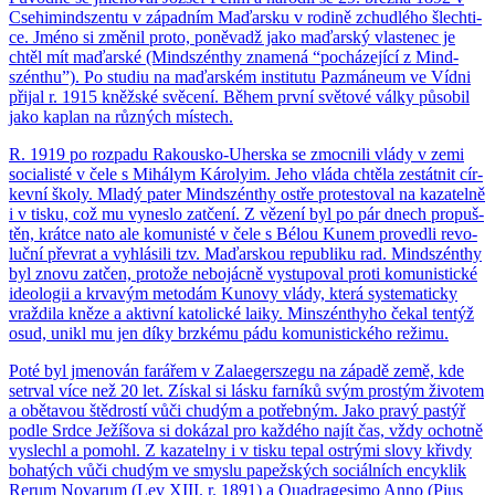
Cse­hi­mind­szen­tu v zá­pad­ním Ma­ďar­sku v ro­di­ně zchud­lé­ho šlech­ti­
ce. Jméno si změ­nil proto, po­ně­vadž jako ma­ďar­ský vlas­te­nec je
chtěl mít ma­ďar­ské (Mind­szén­thy zna­me­ná “po­chá­ze­jí­cí z Mind­
szén­thu”). Po stu­diu na ma­ďar­ském in­sti­tu­tu Pa­zmá­ne­um ve Vídni
při­jal r. 1915 kněž­ské svě­ce­ní. Během první svě­to­vé války pů­so­bil
jako kap­lan na růz­ných mís­tech.
R. 1919 po roz­pa­du Ra­kous­ko-Uher­ska se zmoc­ni­li vlády v zemi
so­ci­a­lis­té v čele s Mi­há­lym Ká­ro­ly­im. Jeho vláda chtě­la ze­stát­nit cír­
kev­ní školy. Mladý pater Mind­szén­thy ostře pro­tes­to­val na ka­za­tel­ně
i v tisku, což mu vy­nes­lo za­tče­ní. Z vě­ze­ní byl po pár dnech pro­puš­
těn, krát­ce nato ale ko­mu­nis­té v čele s Bélou Kunem pro­ved­li re­vo­
luč­ní pře­vrat a vy­hlá­si­li tzv. Ma­ďar­skou re­pub­li­ku rad. Mind­szén­thy
byl znovu za­tčen, pro­to­že ne­bo­jác­ně vy­stu­po­val proti ko­mu­nis­tic­ké
ide­o­lo­gii a kr­va­vým me­to­dám Ku­no­vy vlády, která sys­te­ma­tic­ky
vraž­di­la kněze a ak­tiv­ní ka­to­lic­ké laiky. Min­szén­thy­ho čekal ten­týž
osud, unikl mu jen díky brz­ké­mu pádu ko­mu­nis­tic­ké­ho re­ži­mu.
Poté byl jme­no­ván fa­rá­řem v Za­la­e­ger­s­ze­gu na zá­pa­dě země, kde
se­tr­val více než 20 let. Zís­kal si lásku far­ní­ků svým pros­tým ži­vo­tem
a obě­ta­vou štěd­ros­tí vůči chudým a po­třeb­ným. Jako pravý pas­týř
podle Srdce Je­ží­šo­va si do­ká­zal pro kaž­dé­ho najít čas, vždy ochot­ně
vy­sle­chl a po­mohl. Z ka­za­tel­ny i v tisku tepal os­t­rý­mi slovy křiv­dy
bo­ha­tých vůči chudým ve smys­lu pa­pež­ských so­ci­ál­ních en­cyklik
Rerum No­va­rum (Lev XIII. r. 1891) a Qua­d­ragesi­mo Anno (Pius