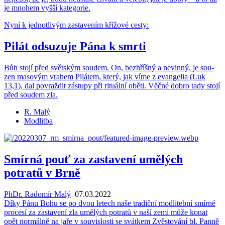
je mno­hem vyšší ka­te­go­rie.
Nyní k jed­not­li­vým za­sta­ve­ním kří­žo­vé cesty:
Pilát od­su­zu­je Pána k smrti
Bůh stojí před svět­ským sou­dem. On, bez­hříš­ný a ne­vin­ný, je sou­
zen ma­so­vým vra­hem Pi­lá­tem, který, jak víme z evan­ge­lia (Luk
13,1), dal po­vraž­dit zá­stu­py při ri­tu­ál­ní oběti. Věčné dobro tady stojí
před sou­dem zla.
R. Malý
Modlitba
Smírná pouť za zastavení umělých
potratů v Brně
PhDr. Radomír Malý
07.03.2022
Díky Pánu Bohu se po dvou le­tech naše tra­dič­ní mod­li­teb­ní smír­né
pro­ce­sí za za­sta­ve­ní zla umě­lých po­tra­tů v naší zemi může konat
opět nor­mál­ně na jaře v sou­vis­los­ti se svát­kem Zvěs­to­vá­ní bl. Panně