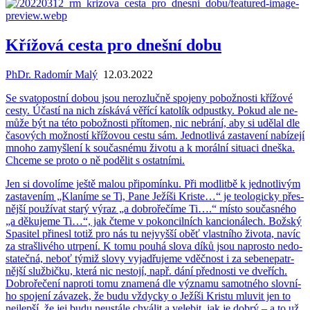
Křížová cesta pro dnešní dobu
PhDr. Radomír Malý
12.03.2022
Se sva­to­post­ní dobou jsou ne­roz­luč­ně spo­je­ny po­bož­nos­ti kří­žo­vé
cesty. Účas­tí na nich zís­ká­vá vě­ří­cí ka­to­lík od­pust­ky. Pokud ale ne­
mů­že být na této po­bož­nos­ti pří­to­men, nic ne­brá­ní, aby si udě­lal dle
ča­so­vých mož­nos­tí kří­žo­vou cestu sám. Jed­not­li­vá za­sta­ve­ní na­bí­ze­jí
mnoho za­myš­le­ní k sou­čas­né­mu ži­vo­tu a k mo­rál­ní si­tu­a­ci dneška.
Chce­me se proto o ně po­dě­lit s ostat­ní­mi.
Jen si do­vo­lí­me ještě malou při­po­mín­ku. Při mod­lit­bě k jed­not­li­vým
za­sta­ve­ním „Kla­ní­me se Ti, Pane Je­ží­ši Kris­te…“ je te­o­lo­gic­ky přes­
něj­ší po­u­ží­vat starý výraz „a dob­ro­ře­čí­me Ti….“ místo sou­čas­né­ho
„a dě­ku­je­me Ti…“, jak čteme v po­kon­cil­ních kan­ci­o­ná­lech. Bož­ský
Spa­si­tel při­ne­sl totiž pro nás tu nej­vyš­ší oběť vlast­ní­ho ži­vo­ta, navíc
za straš­li­vé­ho utr­pe­ní. K tomu pouhá slova díků jsou na­pros­to ne­do­
sta­teč­ná, neboť týmiž slovy vy­ja­dřu­je­me vděč­nost i za se­be­ne­pa­tr­
něj­ší služ­bič­ku, která nic ne­sto­jí, např. dání před­nos­ti ve dve­řích.
Dob­ro­ře­če­ní na­pro­ti tomu zna­me­ná dle vý­zna­mu sa­mot­né­ho slov­ní­
ho spo­je­ní zá­va­zek, že budu vždyc­ky o Je­ží­ši Kris­tu mlu­vit jen to
nej­lep­ší, že jej budu ne­u­stá­le chvá­lit a ve­le­bit, jak je dobrý – a to už