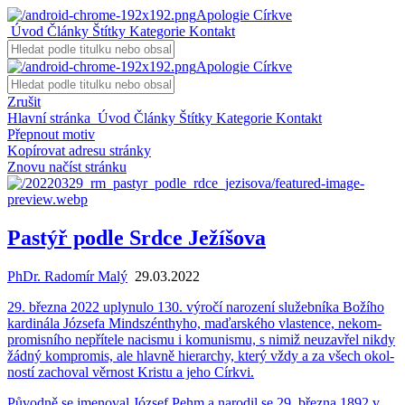
Apologie Církve
Úvod
Články
Štítky
Kategorie
Kontakt
Apologie Církve
Zrušit
Hlavní stránka
Úvod
Články
Štítky
Kategorie
Kontakt
Přepnout motiv
Kopírovat adresu stránky
Znovu načíst stránku
Pastýř podle Srdce Ježíšova
PhDr. Radomír Malý
29.03.2022
29. břez­na 2022 uply­nu­lo 130. vý­ro­čí na­ro­ze­ní slu­žeb­ní­ka Bo­ží­ho
kar­di­ná­la Józsefa Mind­szén­thy­ho, ma­ďar­ské­ho vlas­ten­ce, ne­kom­
pro­mis­ní­ho ne­pří­te­le na­cis­mu i ko­mu­nis­mu, s nimiž ne­u­za­vřel nikdy
žádný kom­pro­mis, ale hlav­ně hi­e­rar­chy, který vždy a za všech okol­
nos­tí za­cho­val věr­nost Kris­tu a jeho Církvi.
Pů­vod­ně se jme­no­val József Pehm a na­ro­dil se 29. břez­na 1892 v