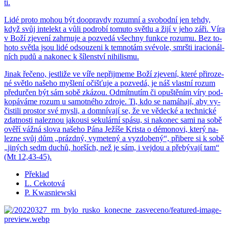
ti.
Lidé proto mohou být do­o­prav­dy ro­zum­ní a svo­bod­ní jen tehdy,
když svůj in­te­lekt a vůli podro­bí to­mu­to svět­lu a žijí v jeho záři. Víra
v Boží zje­ve­ní za­hr­nu­je a po­zve­dá všech­ny funk­ce ro­zu­mu. Bez to­
ho­to svět­la jsou lidé od­sou­ze­ni k tem­no­tám své­vo­le, smrš­ti ira­ci­o­nál­
ních pudů a na­ko­nec k ší­len­ství ni­hi­lis­mu.
Jinak ře­če­no, jestli­že ve víře ne­při­jme­me Boží zje­ve­ní, které při­ro­ze­
né svět­lo na­še­ho myš­le­ní očiš­ťu­je a po­zve­dá, je náš vlast­ní rozum
před­ur­čen být sám sobě zká­zou. Od­mít­nu­tím či opuš­tě­ním víry pod­
ko­pá­vá­me rozum u sa­mot­né­ho zdro­je. Ti, kdo se na­má­ha­jí, aby vy­
čis­ti­li pro­stor své mysli, a do­mní­va­jí se, že ve vě­dec­ké a tech­nic­ké
zdat­nos­ti na­lez­nou ja­kousi seku­lár­ní spásu, si na­ko­nec sami na sobě
ověří vážná slova na­še­ho Pána Je­ží­še Kris­ta o dé­mo­no­vi, který na­
lez­ne svůj dům „prázd­ný, vy­me­te­ný a vy­zdo­be­ný“, při­be­re si k sobě
„ji­ných sedm duchů, hor­ších, než je sám, i ve­jdou a pře­bý­va­jí tam“
(Mt 12,43-45).
Překlad
L. Cekotová
P. Kwasniewski